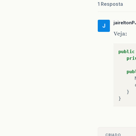
1 Resposta
jaireltonP
J
Veja:
public
pri
pub
}
}
CRIADO