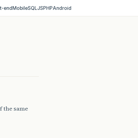
t‑end
Mobile
SQL
JS
PHP
Android
of the same