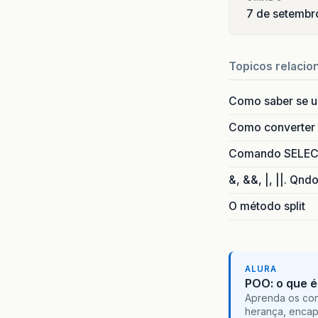
7 de setembr
Topicos relacio
Como saber se 
Como converter i
Comando SELECT 
&, &&, |, ||. Qnd
O método split
ALURA
POO: o que é
Aprenda os con
herança, encap