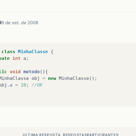
J
8 de set. de 2008
class
MinhaClasse
{
vate
int
a
;
lic
void
metodo
(){
MinhaClasse
obj
=
new
MinhaClasse
();
obj
.
a
=
10
;
//OK
ULTIMA RESPOSTA
RESPOSTAS
PARTICIPANTES