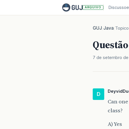
Discussoe
ARQUIVO
GUJ
Java
/
/
Topico
Questão
7 de setembro de
DeyvidDu
D
Can one 
class?
A) Yes