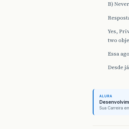
B) Neve
Resposta
Yes, Pri
two obje
Essa ago
Desde j
ALURA
Desenvolvim
Sua Carreira e