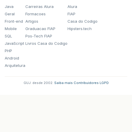
Java
Carreiras Alura
Alura
Geral
Formacoes
FIAP
Front-end
Artigos
Casa do Codigo
Mobile
Graduacao FIAP
Hipsters.tech
SQL
Pos-Tech FIAP
JavaScript
Livros Casa do Codigo
PHP
Android
Arquitetura
GUJ: desde 2002.
·
Saiba mais
·
Contribuidores
·
LGPD