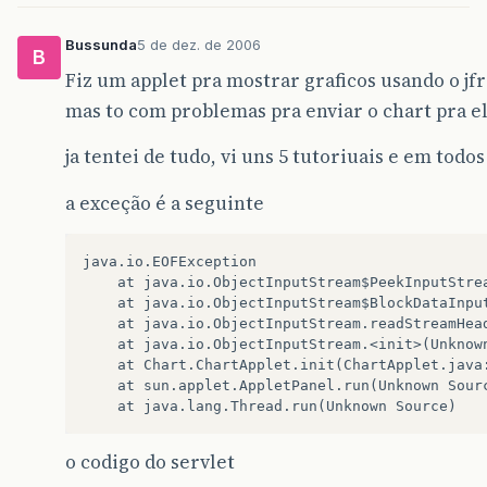
Bussunda
5 de dez. de 2006
B
Fiz um applet pra mostrar graficos usando o jf
mas to com problemas pra enviar o chart pra el
ja tentei de tudo, vi uns 5 tutoriuais e em tod
a exceção é a seguinte
java.io.EOFException

	at java.io.ObjectInputStream$PeekInputStream.readFully(Unknown Source)

	at java.io.ObjectInputStream$BlockDataInputStream.readShort(Unknown Source)

	at java.io.ObjectInputStream.readStreamHeader(Unknown Source)

	at java.io.ObjectInputStream.<init>(Unknown Source)

	at Chart.ChartApplet.init(ChartApplet.java:67)

	at sun.applet.AppletPanel.run(Unknown Source)

o codigo do servlet