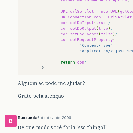
throws
MalformedURLException
,
URL
urlServlet
=
new
URL
(
getCo
URLConnection
con
=
urlServlet
con
.
setDoInput
(
true
)
;
con
.
setDoOutput
(
true
)
;
con
.
setUseCaches
(
false
)
;
con
.
setRequestProperty
(
"Content-Type"
"application/x-java-se
return
con
;
Alguém ae pode me ajudar?
Grato pela atenção
Bussunda
6 de dez. de 2006
B
De que modo você faria isso thingol?