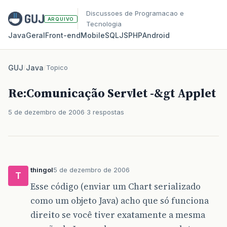
Discussoes de Programacao e
ARQUIVO
Tecnologia
Java
Geral
Front‑end
Mobile
SQL
JS
PHP
Android
GUJ
/
Java
/
Topico
Re:Comunicação Servlet -&gt Applet
5 de dezembro de 2006
3 respostas
thingol
5 de dezembro de 2006
T
Esse código (enviar um Chart serializado
como um objeto Java) acho que só funciona
direito se você tiver exatamente a mesma