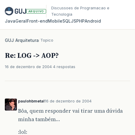
Discussoes de Programacao e
ARQUIVO
Tecnologia
Java
Geral
Front‑end
Mobile
SQL
JS
PHP
Android
GUJ
/
Arquitetura
/
Topico
Re: LOG -> AOP?
16 de dezembro de 2004
4 respostas
paulohbmetal
16 de dezembro de 2004
Bôa, quem responder vai tirar uma dúvida
minha também…
:lol: