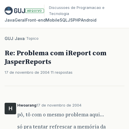
Discussoes de Programacao e
ARQUIVO
Tecnologia
Java
Geral
Front‑end
Mobile
SQL
JS
PHP
Android
GUJ
/
Java
/
Topico
Re: Problema com iReport com
JasperReports
17 de novembro de 2004
11 respostas
Hwoarang
17 de novembro de 2004
H
pô, tô com o mesmo problema aqui…
só pra tentar refrescar a memória da