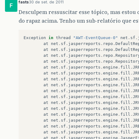
fasts
30 de set. de 2011
F
Desculpem ressuscitar esse tópico, mas esto
do rapaz acima. Tenho um sub-relatório que es
Exception
in
thread
"AWT-EventQueue-0"
net
.
sf
.
at
net
.
sf
.
jasperreports
.
repo
.
DefaultRe
at
net
.
sf
.
jasperreports
.
repo
.
DefaultRe
at
net
.
sf
.
jasperreports
.
repo
.
Repositor
at
net
.
sf
.
jasperreports
.
repo
.
Repositor
at
net
.
sf
.
jasperreports
.
engine
.
fill
.
JR
at
net
.
sf
.
jasperreports
.
engine
.
fill
.
JR
at
net
.
sf
.
jasperreports
.
engine
.
fill
.
JR
at
net
.
sf
.
jasperreports
.
engine
.
fill
.
JR
at
net
.
sf
.
jasperreports
.
engine
.
fill
.
JR
at
net
.
sf
.
jasperreports
.
engine
.
fill
.
JR
at
net
.
sf
.
jasperreports
.
engine
.
fill
.
JR
at
net
.
sf
.
jasperreports
.
engine
.
fill
.
JR
at
net
.
sf
.
jasperreports
.
engine
.
fill
.
JR
at
net
.
sf
.
jasperreports
.
engine
.
fill
.
JR
at
net
.
sf
.
jasperreports
.
engine
.
fill
.
JR
at
net
.
sf
.
jasperreports
.
engine
.
fill
.
JR
at
net
.
sf
.
jasperreports
.
engine
.
JasperF