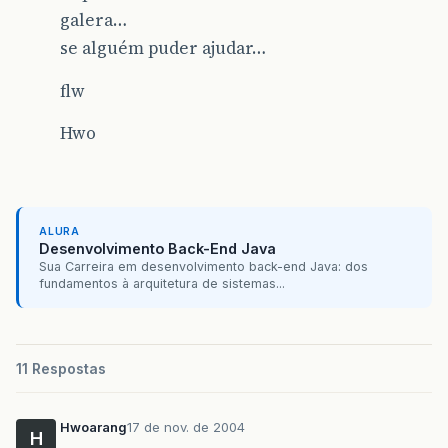
galera…
se alguém puder ajudar…
flw
Hwo
ALURA
Desenvolvimento Back-End Java
Sua Carreira em desenvolvimento back-end Java: dos
fundamentos à arquitetura de sistemas...
11 Respostas
Hwoarang
17 de nov. de 2004
H