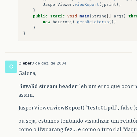
JasperViewer
.
viewReport
(
jprint
);
}
public
static
void
main
(
String
[]
args
)
thr
new
bairros
().
geraRelatorio
();
}
}
Cleber
3 de dez. de 2004
C
Galera,
“
invalid stream header
” eh um erro que ocorre
assim,
JasperViewer.
viewReport
(“Teste01
.pdf
”, false )
ou seja, estamos tentando visualizar um relatór
como o Hwoarang fez… e como o tutorial “daqu