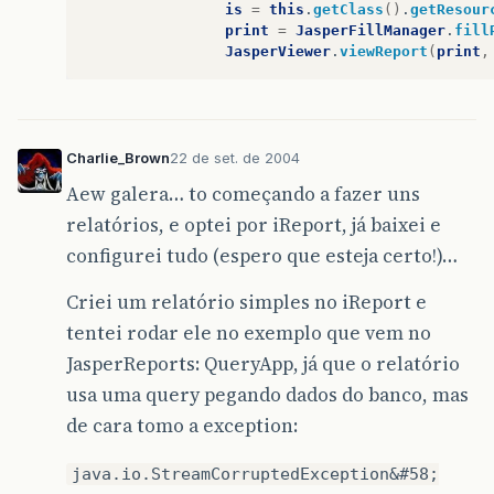
at
java
.
awt
.
Component
.
dispatchEvent
(
Co
is
=
this
.
getClass
()
.
getResour
at
java
.
awt
.
EventQueue
.
dispatchEvent
(
E
print
=
JasperFillManager
.
fill
at
java
.
awt
.
EventDispatchThread
.
pumpOn
JasperViewer
.
viewReport
(
print
,
at
java
.
awt
.
EventDispatchThread
.
pumpEv
at
java
.
awt
.
EventDispatchThread
.
pumpEv
at
java
.
awt
.
EventDispatchThread
.
pumpEv
at
java
.
awt
.
EventDispatchThread
.
pumpEv
at
java
.
awt
.
EventDispatchThread
.
run
(
Ev
Charlie_Brown
22 de set. de 2004
Caused
by
:
java
.
io
.
StreamCorruptedException
:
i
Aew galera… to começando a fazer uns
at
java
.
io
.
ObjectInputStream
.
readStrea
at
java
.
io
.
ObjectInputStream
.<
init
>
(
Ob
relatórios, e optei por iReport, já baixei e
at
net
.
sf
.
jasperreports
.
engine
.
util
.
Co
configurei tudo (espero que esteja certo!)…
at
net
.
sf
.
jasperreports
.
repo
.
DefaultRe
...
47
more
Criei um relatório simples no iReport e
tentei rodar ele no exemplo que vem no
JasperReports: QueryApp, já que o relatório
usa uma query pegando dados do banco, mas
de cara tomo a exception:
java.io.StreamCorruptedException&#58;