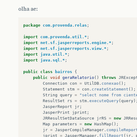
olha ae:
package
com.provenda.relas
;
import
com.provenda.util.*
;
import
net.sf.jasperreports.engine.*
;
import
net.sf.jasperreports.view.*
;
import
java.util.*
;
import
java.sql.*
;
public
class
bairros
{
public
void
geraRelatorio
()
throws
JRExcep
Connection
con
=
UtilDB
.
conexao
();
Statement
stm
=
con
.
createStatement
();
String
query
=
"select nome from cient
ResultSet
rs
=
stm
.
executeQuery
(
query
)
JasperReport
jr
;
JasperPrint
jprint
;
JRResultSetDataSource
jrRS
=
new
JRRes
Map
parameters
=
new
HashMap
();
jr
=
JasperCompileManager
.
compileRepor
jprint
=
JasperManager
.
fillReport
(
jr
,