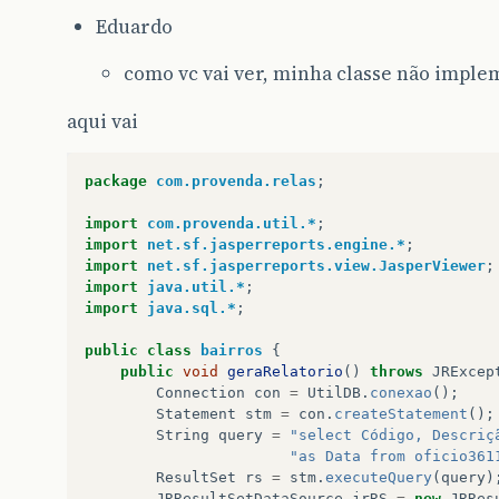
Eduardo
como vc vai ver, minha classe não imple
aqui vai
package
com.provenda.relas
;
import
com.provenda.util.*
;
import
net.sf.jasperreports.engine.*
;
import
net.sf.jasperreports.view.JasperViewer
;
import
java.util.*
;
import
java.sql.*
;
public
class
bairros
{
public
void
geraRelatorio
()
throws
JRExcep
Connection
con
=
UtilDB
.
conexao
();
Statement
stm
=
con
.
createStatement
();
String
query
=
"select Código, Descriç
"as Data from oficio361
ResultSet
rs
=
stm
.
executeQuery
(
query
)
JRResultSetDataSource
jrRS
=
new
JRRes