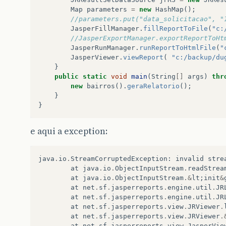
Map
parameters
=
new
HashMap
();
//parameters.put("data_solicitacao", "
JasperFillManager
.
fillReportToFile
(
"c:
//JasperExportManager.exportReportToHt
JasperRunManager
.
runReportToHtmlFile
(
"
JasperViewer
.
viewReport
(
"c:/backup/du
}
public
static
void
main
(
String
[]
args
)
thr
new
bairros
().
geraRelatorio
();
}
}
e aqui a exception:
java
.
io
.
StreamCorruptedException
:
invalid
stre
at
java
.
io
.
ObjectInputStream
.
readStrea
at
java
.
io
.
ObjectInputStream
.&
lt
;
init
&
at
net
.
sf
.
jasperreports
.
engine
.
util
.
JR
at
net
.
sf
.
jasperreports
.
engine
.
util
.
JR
at
net
.
sf
.
jasperreports
.
view
.
JRViewer
.
at
net
.
sf
.
jasperreports
.
view
.
JRViewer
.
at
net
.
sf
.
jasperreports
.
view
.
JasperVie