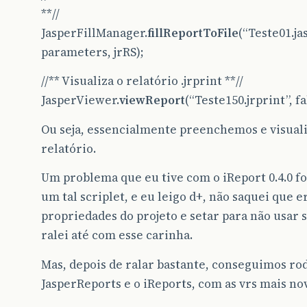
**//
JasperFillManager.
fillReportToFile
(“Teste01.ja
parameters, jrRS);
//** Visualiza o relatório .jrprint **//
JasperViewer.
viewReport
(“Teste150.jrprint”, fa
Ou seja, essencialmente preenchemos e visual
relatório.
Um problema que eu tive com o iReport 0.4.0 f
um tal scriplet, e eu leigo d+, não saquei que er
propriedades do projeto e setar para não usar s
ralei até com esse carinha.
Mas, depois de ralar bastante, conseguimos ro
JasperReports e o iReports, com as vrs mais no