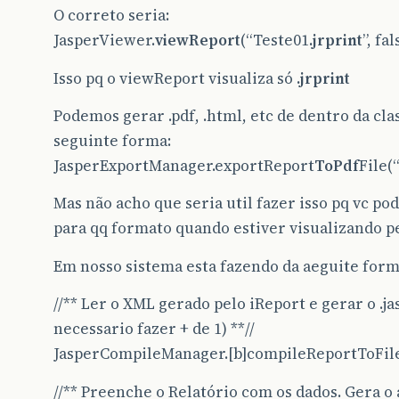
O correto seria:
JasperViewer.
viewReport
(“Teste01
.jrprint
”, fal
Isso pq o viewReport visualiza só
.jrprint
Podemos gerar .pdf, .html, etc de dentro da clas
seguinte forma:
JasperExportManager.exportReport
ToPdf
File(
Mas não acho que seria util fazer isso pq vc po
para qq formato quando estiver visualizando p
Em nosso sistema esta fazendo da aeguite form
//** Ler o XML gerado pelo iReport e gerar o .ja
necessario fazer + de 1) **//
JasperCompileManager.[b]compileReportToFil
//** Preenche o Relatório com os dados. Gera o 