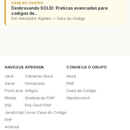
CASA DO CODIGO
Desbravando SOLID: Praticas avancadas para
codigos de...
Por Alexandre Aquiles — Casa do Codigo
NAVEGUE
APRENDA
CONHECA O GRUPO
Java
Carreiras Alura
Alura
Geral
Formacoes
FIAP
Front-end
Artigos
Casa do Codigo
Mobile
Graduacao FIAP
Hipsters.tech
SQL
Pos-Tech FIAP
JavaScript
Livros Casa do Codigo
PHP
Android