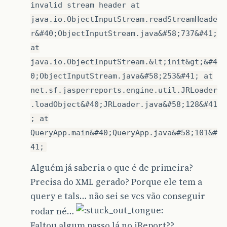
invalid stream header at
java.io.ObjectInputStream.readStreamHeade
r&#40;ObjectInputStream.java&#58;737&#41;
at
java.io.ObjectInputStream.&lt;init&gt;&#4
0;ObjectInputStream.java&#58;253&#41; at
net.sf.jasperreports.engine.util.JRLoader
.loadObject&#40;JRLoader.java&#58;128&#41
; at
QueryApp.main&#40;QueryApp.java&#58;101&#
41;
Alguém já saberia o que é de primeira?
Precisa do XML gerado? Porque ele tem a
query e tals… não sei se vcs vão conseguir
rodar né…
Faltou algum passo lá no iReport??