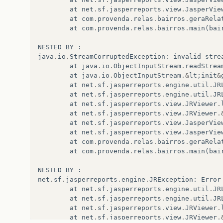
at
net
.
sf
.
jasperreports
.
view
.
JasperVie
at
com
.
provenda
.
relas
.
bairros
.
geraRela
at
com
.
provenda
.
relas
.
bairros
.
main
(
bai
NESTED
BY
:
java
.
io
.
StreamCorruptedException
:
invalid
stre
at
java
.
io
.
ObjectInputStream
.
readStrea
at
java
.
io
.
ObjectInputStream
.&
lt
;
init
&
at
net
.
sf
.
jasperreports
.
engine
.
util
.
JR
at
net
.
sf
.
jasperreports
.
engine
.
util
.
JR
at
net
.
sf
.
jasperreports
.
view
.
JRViewer
.
at
net
.
sf
.
jasperreports
.
view
.
JRViewer
.
at
net
.
sf
.
jasperreports
.
view
.
JasperVie
at
net
.
sf
.
jasperreports
.
view
.
JasperVie
at
com
.
provenda
.
relas
.
bairros
.
geraRela
at
com
.
provenda
.
relas
.
bairros
.
main
(
bai
NESTED
BY
:
net
.
sf
.
jasperreports
.
engine
.
JRException
:
Error
at
net
.
sf
.
jasperreports
.
engine
.
util
.
JR
at
net
.
sf
.
jasperreports
.
engine
.
util
.
JR
at
net
.
sf
.
jasperreports
.
view
.
JRViewer
.
at
net
.
sf
.
jasperreports
.
view
.
JRViewer
.