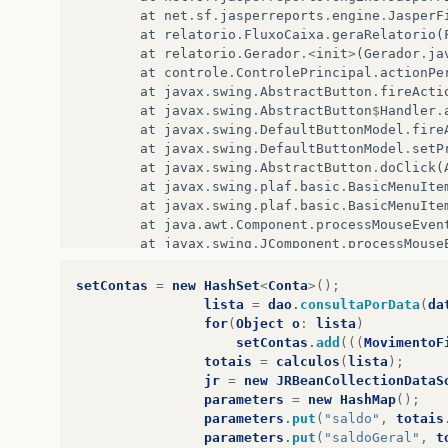
at
net
.
sf
.
jasperreports
.
engine
.
JasperF
at
relatorio
.
FluxoCaixa
.
geraRelatorio
(
at
relatorio
.
Gerador
.<
init
>
(
Gerador
.
ja
at
controle
.
ControlePrincipal
.
actionPe
at
javax
.
swing
.
AbstractButton
.
fireActi
at
javax
.
swing
.
AbstractButton
$
Handler
.
at
javax
.
swing
.
DefaultButtonModel
.
fire
at
javax
.
swing
.
DefaultButtonModel
.
setP
at
javax
.
swing
.
AbstractButton
.
doClick
(
at
javax
.
swing
.
plaf
.
basic
.
BasicMenuIte
at
javax
.
swing
.
plaf
.
basic
.
BasicMenuIte
at
java
.
awt
.
Component
.
processMouseEven
at
javax
.
swing
.
JComponent
.
processMouse
at
java
.
awt
.
Component
.
processEvent
(
Com
at
java
.
awt
.
Container
.
processEvent
(
Con
setContas
=
new
HashSet
<
Conta
>();
at
java
.
awt
.
Component
.
dispatchEventImp
lista
=
dao
.
consultaPorData
(
da
at
java
.
awt
.
Container
.
dispatchEventImp
for
(
Object
o
:
lista
)
at
java
.
awt
.
Component
.
dispatchEvent
(
Co
setContas
.
add
(((
MovimentoF
at
java
.
awt
.
LightweightDispatcher
.
reta
totais
=
calculos
(
lista
);
at
java
.
awt
.
LightweightDispatcher
.
proc
jr
=
new
JRBeanCollectionDataS
at
java
.
awt
.
LightweightDispatcher
.
disp
parameters
=
new
HashMap
();
at
java
.
awt
.
Container
.
dispatchEventImp
parameters
.
put
(
"saldo"
,
totais
at
java
.
awt
.
Window
.
dispatchEventImpl
(
W
parameters
.
put
(
"saldoGeral"
,
t