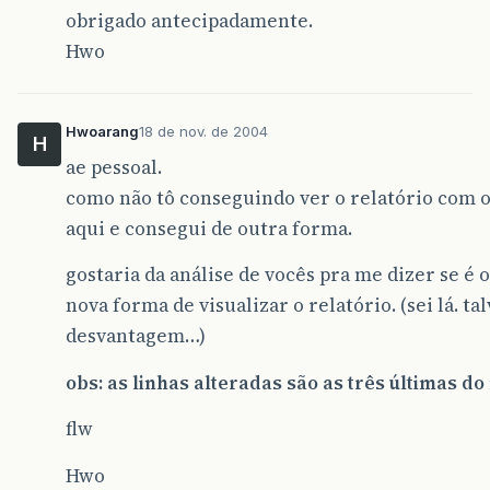
at
net
.
sf
.
jasperreports
.
view
.
JasperVie
obrigado antecipadamente.
at
net
.
sf
.
jasperreports
.
view
.
JasperVie
Hwo
at
com
.
provenda
.
relas
.
bairros
.
geraRela
at
com
.
provenda
.
relas
.
bairros
.
main
(
bai
Caused
by
:
java
.
io
.
StreamCorruptedException
:
i
at
java
.
io
.
ObjectInputStream
.
readStrea
Hwoarang
18 de nov. de 2004
at
java
.
io
.
ObjectInputStream
.&
lt
;
init
&
H
at
net
.
sf
.
jasperreports
.
engine
.
util
.
JR
ae pessoal.
...
7
more
como não tô conseguindo ver o relatório com o
aqui e consegui de outra forma.
gostaria da análise de vocês pra me dizer se é 
nova forma de visualizar o relatório. (sei lá. t
desvantagem…)
obs: as linhas alteradas são as três últimas d
flw
Hwo