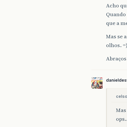
Acho que
Quando 
que a me
Mas se a
olhos. =
Abraços
danieldes
celso
Mas 
ops…