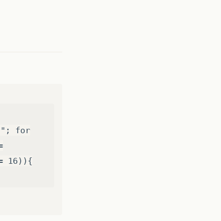
""; for
=
= 16)){