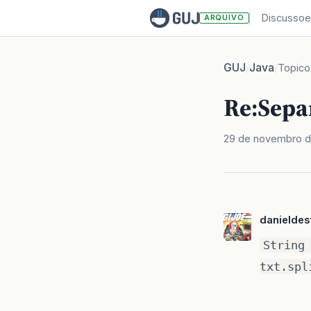
Discussoe
ARQUIVO
GUJ
Java
/
/
Topico
Re:Sepa
29 de novembro 
danieldes
String
txt.spl