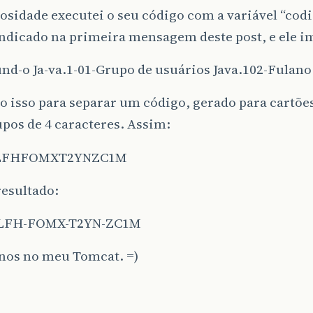
osidade executei o seu código com a variável “cod
indicado na primeira mensagem deste post, e ele 
d-o Ja-va.1-01-Grupo de usuários Java.102-Fulano 
o isso para separar um código, gerado para cartõe
pos de 4 caracteres. Assim:
LFHFOMXT2YNZC1M
resultado:
LFH-FOMX-T2YN-ZC1M
nos no meu Tomcat. =)