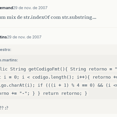
llemand
29 de nov. de 2007
um mix de str.indexOf com str.substring…
tins
29 de nov. de 2007
estro:
o.martins:
lic String getCodigoFmt(){ String retorno = 
t i = 0; i < codigo.length(); i++){ retorno +
igo.charAt(i); if (((i + 1) % 4 == 0) && (i <
orno += "-"; } } return retorno; }
? :?