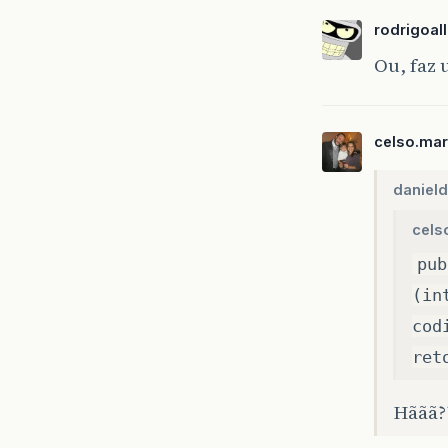
rodrigoa
Ou, faz 
celso.mar
danield
cels
pub
(in
cod
ret
Hããã??