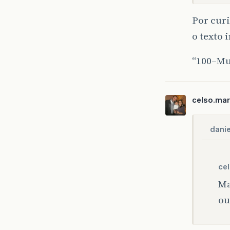
Por curi
o texto 
“100–Mun
celso.mar
danie
cel
Ma
ou