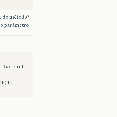
to do método?
mo parâmetro.
; for (int
16)){