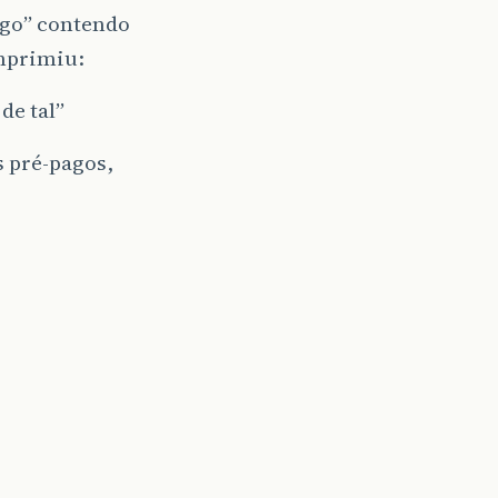
igo” contendo
imprimiu:
de tal”
s pré-pagos,