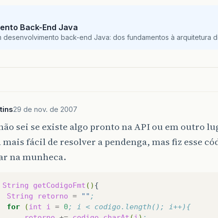
ento Back-End Java
m desenvolvimento back-end Java: dos fundamentos à arquitetura de
tins
29 de nov. de 2007
ão sei se existe algo pronto na API ou em outro lu
mais fácil de resolver a pendenga, mas fiz esse có
ar na munheca.
String
getCodigoFmt
()
String
retorno
=
""
;
for
(
int
i
=
0
; i < codigo.length(); i++){
retorno
+=
codigo
.
charAt
(
i
)
;