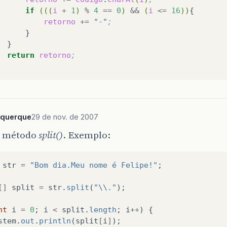
if
(((
i
+
1
)
%
4
==
0
)
&&
(
i
<=
16
))
retorno
+=
"-"
;
return
retorno
;
uquerque
29 de nov. de 2007
 o método
split()
. Exemplo:
str
=
"Bom dia.Meu nome é Felipe!"
;
[]
split
=
str
.
split
(
"\\."
);
nt
i
=
0
;
i
<
split
.
length
;
i
++
)
{
stem
.
out
.
println
(
split
[
i
]
);