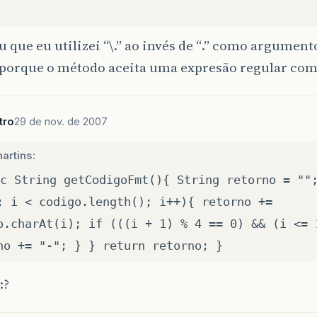
 que eu utilizei “\.” ao invés de “.” como argumen
o porque o método aceita uma expresão regular co
tro
29 de nov. de 2007
artins:
c String getCodigoFmt(){ String retorno = ""
; i < codigo.length(); i++){ retorno +=
o.charAt(i); if (((i + 1) % 4 == 0) && (i <= 
no += "-"; } } return retorno; }
:?