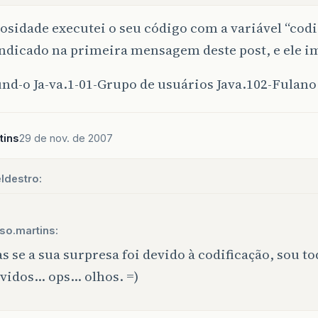
osidade executei o seu código com a variável “cod
indicado na primeira mensagem deste post, e ele 
d-o Ja-va.1-01-Grupo de usuários Java.102-Fulano 
tins
29 de nov. de 2007
ldestro:
so.martins:
s se a sua surpresa foi devido à codificação, sou t
vidos… ops… olhos. =)