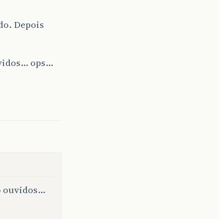
do. Depois
ouvidos… ops…
do ouvidos…