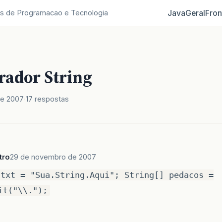
Java
Geral
Fron
s de Programacao e Tecnologia
rador String
de 2007
17 respostas
tro
29 de novembro de 2007
 txt = "Sua.String.Aqui"; String[] pedacos =
it("\\.");