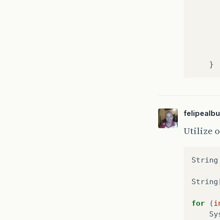
felipealb
Utilize
String
String
for
(
i
Sy