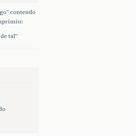
igo” contendo
imprimiu:
de tal”
odo