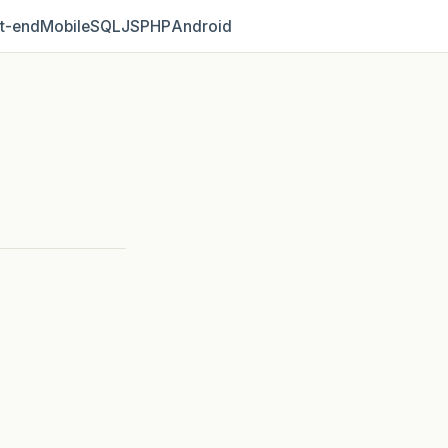
t‑end
Mobile
SQL
JS
PHP
Android