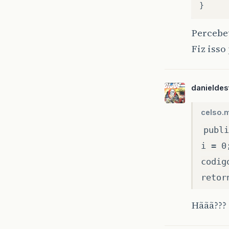
}
Percebeu
Fiz iss
danieldes
celso.m
publi
i = 0
codig
retor
Hããã??? 