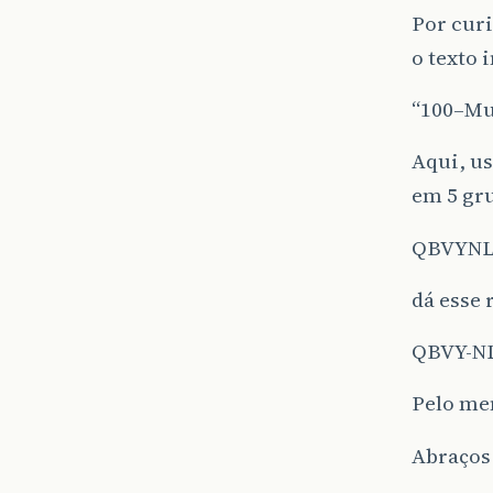
Por curi
o texto 
“100–Mun
Aqui, us
em 5 gru
QBVYN
dá esse 
QBVY-N
Pelo me
Abraços