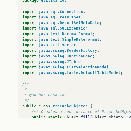
package
utilitarios
;
import
java.sql.Connection
;
import
java.sql.ResultSet
;
import
java.sql.ResultSetMetaData
;
import
java.sql.SQLException
;
import
java.text.DecimalFormat
;
import
java.text.SimpleDateFormat
;
import
java.util.Vector
;
import
javax.swing.BorderFactory
;
import
javax.swing.JOptionPane
;
import
javax.swing.JTable
;
import
javax.swing.ListSelectionModel
;
import
javax.swing.table.DefaultTableModel
;
/**
 *
 * @author PRSantos
 */
public
class
PreencheObjetos
{
/** Creates a new instance of PreencheObje
public
static
Object
fill
(
Object
objeto
,
S
System
.
out
.
println
(
"Populando Objeto -