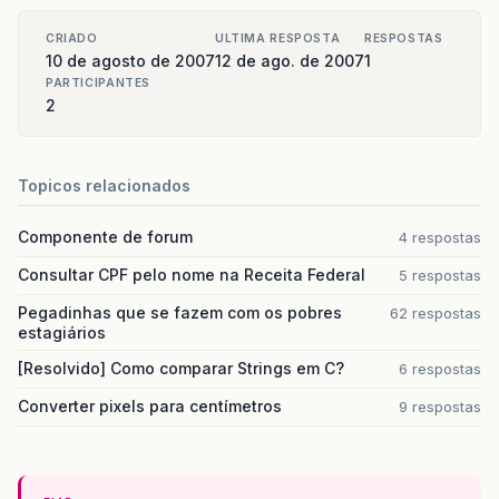
for
(
int
i
=
1
;
i
&
lt
=
rsmd
.
getCol
CRIADO
ULTIMA RESPOSTA
RESPOSTAS
cols
.
addElement
(
rsmd
.
getColumn
10 de agosto de 2007
12 de ago. de 2007
1
tamanhoColuna
.
add
(
rsmd
.
getColu
}
PARTICIPANTES
2
//Adiciona registro a GRID
Vector
lins
=
new
Vector
();
if
(
rs
.
isBeforeFirst
())
{
Topicos relacionados
while
(
rs
.
next
())
{
Vector
regs
=
new
Vector
()
Componente de forum
4 respostas
System
.
out
.
println
(
"------
for
(
int
i
=
1
;
i
&
lt
=
rsm
Consultar CPF pelo nome na Receita Federal
5 respostas
Pegadinhas que se fazem com os pobres
62 respostas
System
.
out
.
println
(
"Ti
estagiários
System
.
out
.
println
(
"Ta
[Resolvido] Como comparar Strings em C?
6 respostas
//Formata campo
switch
(
rsmd
.
getColumn
Converter pixels para centímetros
9 respostas
case
02
:
//Types.N
regs
.
addElemen
break
;
case
91
:
//Types.D