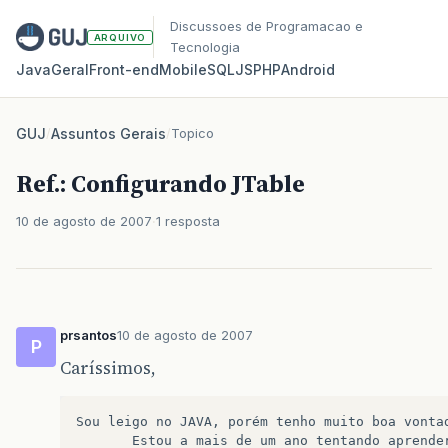
Discussoes de Programacao e
ARQUIVO
Tecnologia
Java
Geral
Front‑end
Mobile
SQL
JS
PHP
Android
GUJ
/
Assuntos Gerais
/
Topico
Ref.: Configurando JTable
10 de agosto de 2007
1 resposta
prsantos
10 de agosto de 2007
P
Caríssimos,
Sou
leigo
no
JAVA
,
porém
tenho
muito
boa
vonta
Estou
a
mais
de
um
ano
tentando
aprende