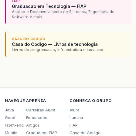
FIAP
regs
.
addElemen
Graduacao em Tecnologia — FIAP
break
;
Analise e Desenvolvimento de Sistemas, Engenharia de
case
93
:
//Types.T
Software e mais
sdf
.
applyLocal
regs
.
addElemen
break
;
case
01
:
//Types.C
CASA DO CODIGO
regs
.
addElemen
Casa do Codigo — Livros de tecnologia
break
;
Livros de programacao, infraestrutura e inovacao
case
12
:
//Types.
regs
.
addElemen
break
;
case
04
:
//Types.I
df
.
applyLocali
regs
.
addElemen
break
;
case
06
:
//Types.F
regs
.
addElemen
NAVEGUE
APRENDA
CONHECA O GRUPO
break
;
Java
Carreiras Alura
Alura
default
:
System
.
out
.
pri
Geral
Formacoes
Lumina
}
Front-end
Artigos
FIAP
}
Mobile
Graduacao FIAP
Casa do Codigo
System
.
out
.
println
(
"------