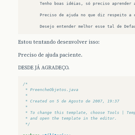
Tenho
boas
idéias
,
só
preciso
aprender
Preciso
de
ajuda
no
que
diz
respeito
a
Desejo
entender
melhor
esse
tal
de
Defa
Estou tentando desenvolver isso:
Preciso de ajuda paciente.
DESDE JÁ AGRADEÇO.
/*
 * PreencheObjetos.java
 *
 * Created on 5 de Agosto de 2007, 19:37
 *
 * To change this template, choose Tools | Tem
 * and open the template in the editor.
 */