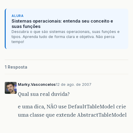
if
(
objeto
.
getClass
().
getName
().
equals
}
else
if
(
objeto
.
getClass
().
getName
()
ALURA
objeto
=
PreencheJTable
((
JTable
)
o
Sistemas operacionais: entenda seu conceito e
}
else
if
(
objeto
.
getClass
().
getName
()
suas funções
Descubra o que são sistemas operacionais, suas funções e
tipos. Aprenda tudo de forma clara e objetiva. Não perca
};
tempo!
return
objeto
;
}
protected
static
JTable
PreencheJTable
(
JTa
1 Resposta
DecimalFormat
df
=
new
DecimalFormat
()
SimpleDateFormat
sdf
=
new
SimpleDateF
Marky.Vasconcelos
12 de ago. de 2007
//        NumberFormat nf = new NumberFormat()
Qual sua real duvida?
//        nf.
e uma dica, NÃO use DefaultTableModel crie
try
{
uma classe que extende AbstractTableModel
//Adiciona cabeçalho das colunas
Vector
cols
=
new
Vector
();
Vector
tamanhoColuna
=
new
Vector
ResultSetMetaData
rsmd
=
rs
.
getMet