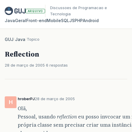
Discussoes de Programacao e
ARQUIVO
Tecnologia
Java
Geral
Front‑end
Mobile
SQL
JS
PHP
Android
GUJ
/
Java
/
Topico
Reflection
28 de março de 2005
6 respostas
hroberPJ
28 de março de 2005
H
Olã,
Pessoal, usando
reflection
eu posso invcocar um
própria classe sem precisar criar uma instânci