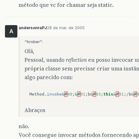
método que vc for chamar seja static.
andersonraPJ
28 de mar. de 2005
A
“hrober”:
Olã,
Pessoal, usando
reflection
eu posso invcocar 
própria classe sem precisar criar uma instân
algo parecido com:
Method
.
invoke
&
#
40
;
&
#
91
;
b
&
#
93
;
this
&
#
91
;
/
b
&
#
Abraços
não.
Você consegue invocar métodos fornecendo a