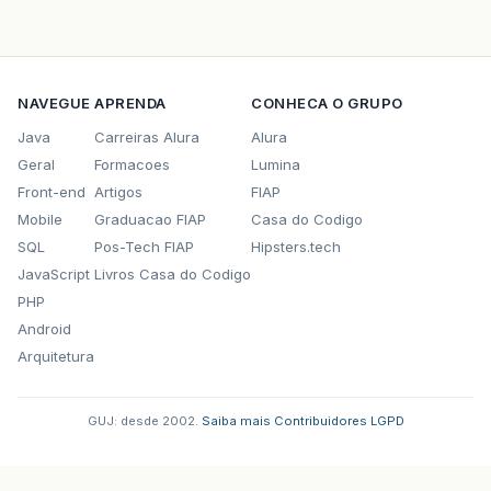
NAVEGUE
APRENDA
CONHECA O GRUPO
Java
Carreiras Alura
Alura
Geral
Formacoes
Lumina
Front-end
Artigos
FIAP
Mobile
Graduacao FIAP
Casa do Codigo
SQL
Pos-Tech FIAP
Hipsters.tech
JavaScript
Livros Casa do Codigo
PHP
Android
Arquitetura
GUJ: desde 2002.
·
Saiba mais
·
Contribuidores
·
LGPD