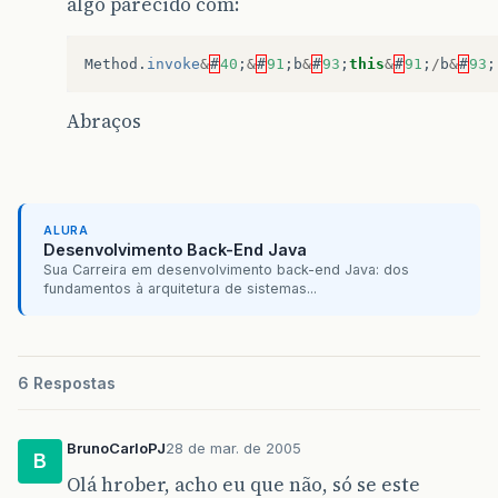
algo parecido com:
Method
.
invoke
&
#
40
;
&
#
91
;
b
&
#
93
;
this
&
#
91
;
/
b
&
#
93
;
Abraços
ALURA
Desenvolvimento Back-End Java
Sua Carreira em desenvolvimento back-end Java: dos
fundamentos à arquitetura de sistemas...
6 Respostas
BrunoCarloPJ
28 de mar. de 2005
B
Olá hrober, acho eu que não, só se este