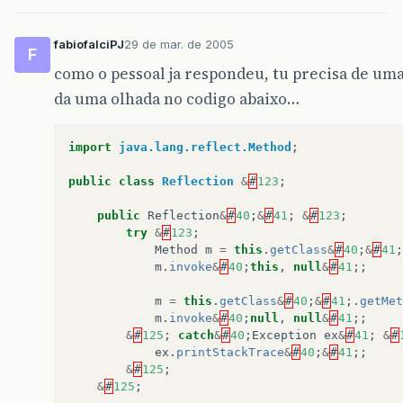
fabiofalciPJ
29 de mar. de 2005
F
como o pessoal ja respondeu, tu precisa de uma i
da uma olhada no codigo abaixo…
import
java.lang.reflect.Method
;
public
class
Reflection
&
#
123
;
public
Reflection
&
#
40
;
&
#
41
;
&
#
123
;
try
&
#
123
;
Method
m
=
this
.
getClass
&
#
40
;
&
#
41
;
m
.
invoke
&
#
40
;
this
,
null
&
#
41
;;
m
=
this
.
getClass
&
#
40
;
&
#
41
;.
getMet
m
.
invoke
&
#
40
;
null
,
null
&
#
41
;;
&
#
125
;
catch
&
#
40
;
Exception
ex
&
#
41
;
&
#
ex
.
printStackTrace
&
#
40
;
&
#
41
;;
&
#
125
;
&
#
125
;