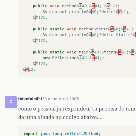
public
void
method
&
#
40
;
&
#
41
;
&
#
123
;
System
.
out
.
println
&
#
40
;
"Hello"
&
#
41
;;
&
#
125
;
public
static
void
methodStatic
&
#
40
;
&
#
41
;
System
.
out
.
println
&
#
40
;
"Hello Static"
&
&
#
125
;
public
static
void
main
&
#
40
;
String
&
#
91
;
&
#
new
Reflection
&
#
40
;
&
#
41
;;
&
#
125
;
&
#
125
;
fabiofalciPJ
29 de mar. de 2005
F
como o pessoal ja respondeu, tu precisa de uma i
da uma olhada no codigo abaixo…
import
java.lang.reflect.Method
;