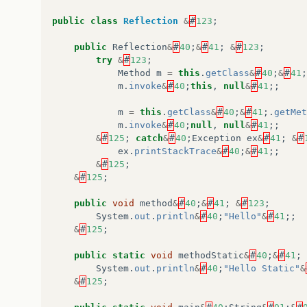
public
class
Reflection
&
#
123
;
public
Reflection
&
#
40
;
&
#
41
;
&
#
123
;
try
&
#
123
;
Method
m
=
this
.
getClass
&
#
40
;
&
#
41
;
m
.
invoke
&
#
40
;
this
,
null
&
#
41
;;
m
=
this
.
getClass
&
#
40
;
&
#
41
;.
getMet
m
.
invoke
&
#
40
;
null
,
null
&
#
41
;;
&
#
125
;
catch
&
#
40
;
Exception
ex
&
#
41
;
&
#
ex
.
printStackTrace
&
#
40
;
&
#
41
;;
&
#
125
;
&
#
125
;
public
void
method
&
#
40
;
&
#
41
;
&
#
123
;
System
.
out
.
println
&
#
40
;
"Hello"
&
#
41
;;
&
#
125
;
public
static
void
methodStatic
&
#
40
;
&
#
41
;
System
.
out
.
println
&
#
40
;
"Hello Static"
&
&
#
125
;