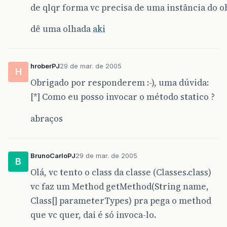
de qlqr forma vc precisa de uma instância do ob
dê uma olhada
aki
hroberPJ
29 de mar. de 2005
H
Obrigado por responderem :-), uma dúvida:
[*] Como eu posso invocar o método statico ?
abraços
BrunoCarloPJ
29 de mar. de 2005
B
Olá, vc tento o class da classe (Classes.class)
vc faz um Method getMethod(String name,
Class[] parameterTypes) pra pega o method
que vc quer, dai é só invoca-lo.