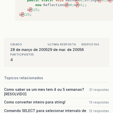
public
static
void
main
&
#
40
;
String
&
#
91
;
&
#
new
Reflection
&
#
40
;
&
#
41
;;
&
#
125
;
&
#
125
;
CRIADO
ULTIMA RESPOSTA
RESPOSTAS
28 de março de 2005
29 de mar. de 2005
6
PARTICIPANTES
4
Topicos relacionados
Como saber se um mes tem 4 ou 5 semanas?
31 respostas
[RESOLVIDO]
Como converter inteiro para string!
13 respostas
Comando SELECT para selecionar intervalo de
12 respostas