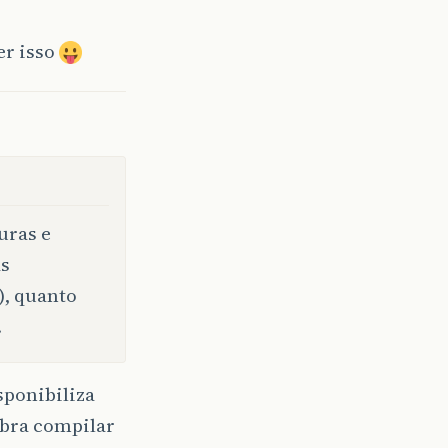
er isso
uras e
as
), quanto
.
sponibiliza
uebra compilar