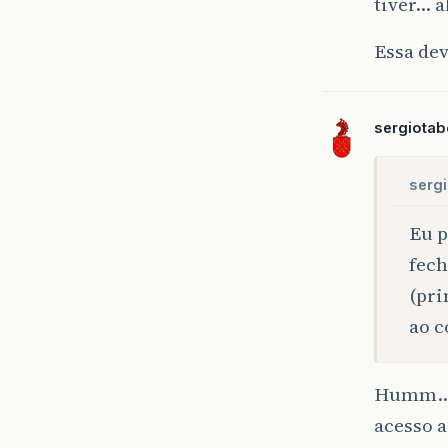
tiver… a
Essa dev
sergiota
sergi
Eu p
fech
(pri
ao c
Humm… q
acesso a