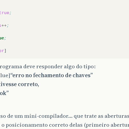
true
;
s
++
;
ue
;
or
rograma deve responder algo do tipo:
lue]
“erro no fechamento de chaves”
tivesse correto,
 ok”
iso de um mini-compilador… que trate as abertura
 o posicionamento correto delas (primeiro abertur