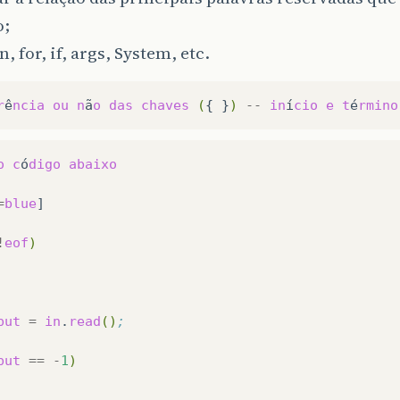
o;
, for, if, args, System, etc.
r
ê
ncia
ou
n
ã
o
das
chaves
(
{
}
)
--
in
í
cio
e
t
é
rmino
o
c
ó
digo
abaixo
=
blue
]

!
eof
)
put
=
in
.
read
()
;
put
==
-
1
)