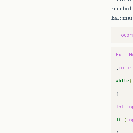
recebid
Ex.: main
-
ocor
Ex
.:
N
[
color
while
(
{

int
in
if
(
in
{
