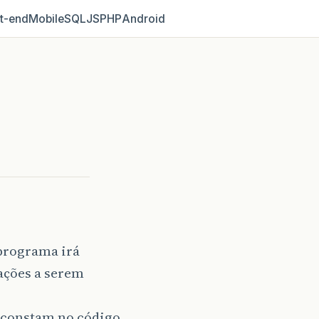
t‑end
Mobile
SQL
JS
PHP
Android
 programa irá
 ações a serem
e constam no código