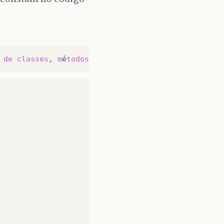
de
classes
,
m
é
todos
,
if
,
for
,
etc