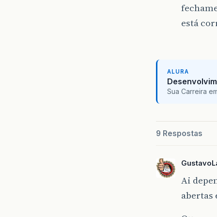
fechamen
está cor
ALURA
Desenvolvim
Sua Carreira e
9 Respostas
GustavoL
Ai depen
abertas