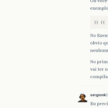
Ou voce
exempl
}}
{{
No Exem
obvio q
nenhuma
No prime
vai ter 
compilad
sergionk
2
Eu prec