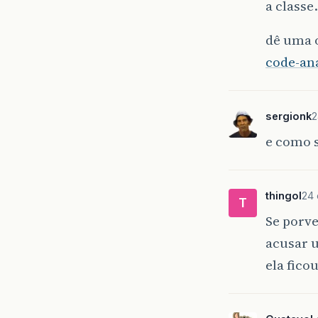
a class
dê uma 
code-ana
sergionk
2
e como s
thingol
24 
T
Se porv
acusar 
ela fico