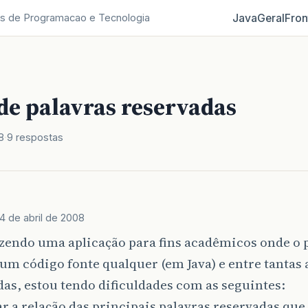
Java
Geral
Fron
s de Programacao e Tecnologia
de palavras reservadas
8
9 respostas
4 de abril de 2008
azendo uma aplicação para fins acadêmicos onde o
um código fonte qualquer (em Java) e entre tantas
as, estou tendo dificuldades com as seguintes:
ar a relação das principais palavras reservadas qu