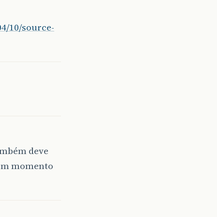
04/10/source-
também deve
lgum momento