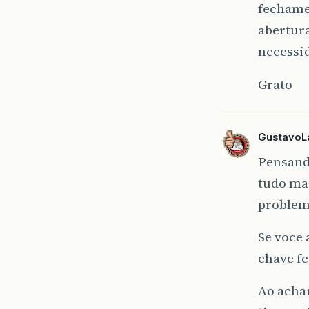
fechame
abertur
necessid
Grato
GustavoL
Pensand
tudo mai
problem
Se voce 
chave fe
Ao achar