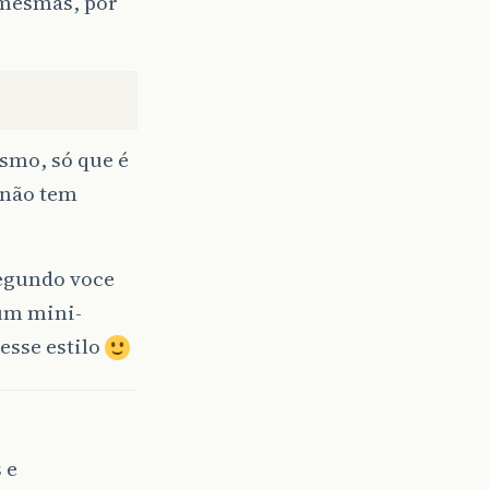
 mesmas, por
smo, só que é
 não tem
Segundo voce
 um mini-
esse estilo
 e