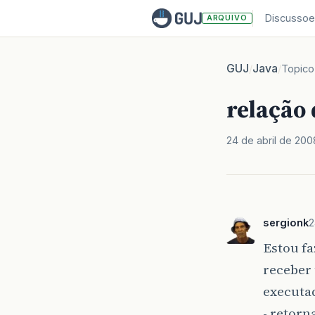
Discussoe
ARQUIVO
GUJ
Java
/
/
Topico
relação 
24 de abril de 200
sergionk
2
Estou f
receber 
executad
- retorn