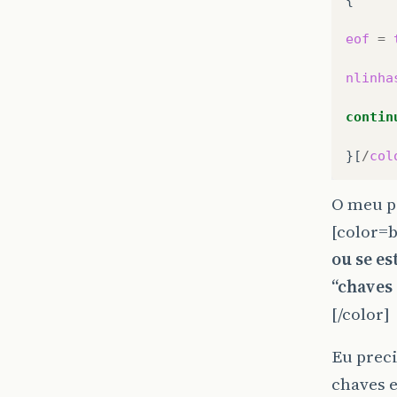
eof
=
nlinha
contin
}[
/
col
O meu p
[color=b
ou se es
“chaves
[/color]
Eu prec
chaves e