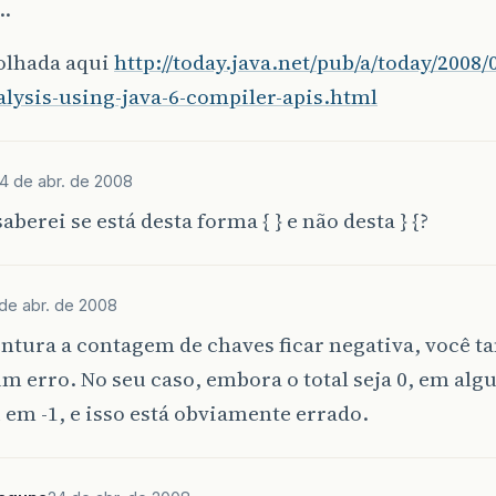
e…
olhada aqui
http://today.java.net/pub/a/today/2008/
lysis-using-java-6-compiler-apis.html
4 de abr. de 2008
aberei se está desta forma { } e não desta } {?
de abr. de 2008
entura a contagem de chaves ficar negativa, você 
um erro. No seu caso, embora o total seja 0, em a
u em -1, e isso está obviamente errado.