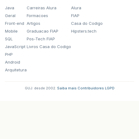
Java
Carreiras Alura
Alura
Geral
Formacoes
FIAP
Front-end
Artigos
Casa do Codigo
Mobile
Graduacao FIAP
Hipsters.tech
SQL
Pos-Tech FIAP
JavaScript
Livros Casa do Codigo
PHP
Android
Arquitetura
GUJ: desde 2002.
·
Saiba mais
·
Contribuidores
·
LGPD