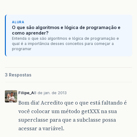
public
void
update
()
{
getService
()
.
update
(
updateObj
);
}
ALURA
O que são algoritmos e lógica de programação e
public
T
get
()
{
como aprender?
return
getService
()
.
get
(
idToGet
);
Entenda o que são algoritmos e lógica de programação e
qual é a importância desses conceitos para começar a
}
programar
public
ServletRequest
getRequest
()
{
return
(
ServletRequest
)
FacesContext
.
g
}
3 Respostas
public
ServletResponse
getResponse
()
{
return
(
ServletResponse
)
FacesContext
.
Filipe_A
8 de jan. de 2013
}
Bom dia! Acredito que o que está faltando é
protected
GenericService
<
T
>
getService
(){
você colocar um método getXXX na sua
try
{
superclasse para que a subclasse possa
return
GenericUtils
.
springContext
.
}
catch
(
BeansException
e
)
{
acessar a variável.
e
.
printStackTrace
();
}
catch
(
ClassNotFoundException
e
)
{