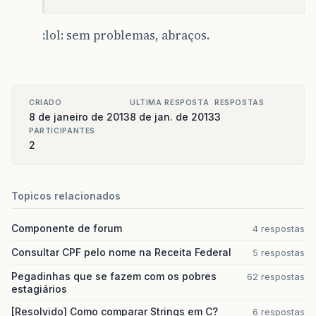
public
void
setListGrid
(
GenericLazyDataMod
this
.
listGrid
=
lazyDataModel
;
:lol: sem problemas, abraços.
}
}
CRIADO
ULTIMA RESPOSTA
RESPOSTAS
8 de janeiro de 2013
8 de jan. de 2013
3
PARTICIPANTES
2
Topicos relacionados
Componente de forum
4 respostas
Consultar CPF pelo nome na Receita Federal
5 respostas
Pegadinhas que se fazem com os pobres
62 respostas
estagiários
[Resolvido] Como comparar Strings em C?
6 respostas