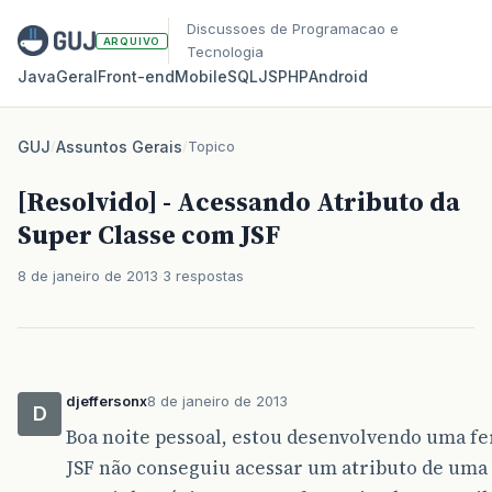
Discussoes de Programacao e
ARQUIVO
Tecnologia
Java
Geral
Front‑end
Mobile
SQL
JS
PHP
Android
GUJ
/
Assuntos Gerais
/
Topico
[Resolvido] - Acessando Atributo da
Super Classe com JSF
8 de janeiro de 2013
3 respostas
djeffersonx
8 de janeiro de 2013
D
Boa noite pessoal, estou desenvolvendo uma f
JSF não conseguiu acessar um atributo de uma 