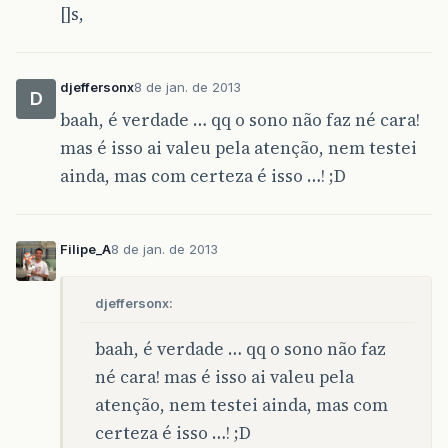
[]s,
e
.
printStackTrace
();
}
return
null
;
}
djeffersonx
8 de jan. de 2013
D
protected
GenericLazyDataModel
<
T
>
getLazyD
baah, é verdade … qq o sono não faz né cara!
try
{
mas é isso ai valeu pela atenção, nem testei
return
GenericUtils
.
springContext
.
}
catch
(
BeansException
e
)
{
ainda, mas com certeza é isso …! ;D
e
.
printStackTrace
();
}
catch
(
ClassNotFoundException
e
)
{
e
.
printStackTrace
();
}
Filipe_A
8 de jan. de 2013
return
null
;
}
djeffersonx:
public
void
refresh
()
{
baah, é verdade … qq o sono não faz
}
né cara! mas é isso ai valeu pela
public
GenericLazyDataModel
getListGrid
()
atenção, nem testei ainda, mas com
return
listGrid
;
certeza é isso …! ;D
}