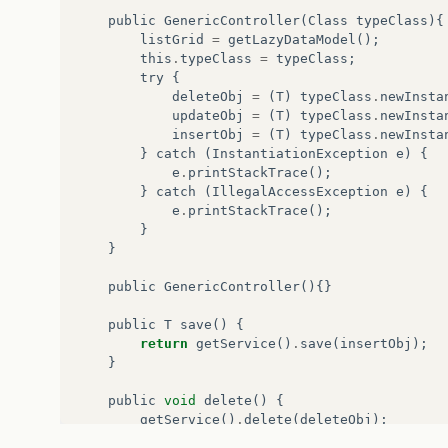
public
GenericController
(
Class
typeClass
){
listGrid
=
getLazyDataModel
();
this
.
typeClass
=
typeClass
;
try
{
deleteObj
=
(
T
)
typeClass
.
newInsta
updateObj
=
(
T
)
typeClass
.
newInsta
insertObj
=
(
T
)
typeClass
.
newInsta
}
catch
(
InstantiationException
e
)
{
e
.
printStackTrace
();
}
catch
(
IllegalAccessException
e
)
{
e
.
printStackTrace
();
}
}
public
GenericController
(){}
public
T
save
()
{
return
getService
()
.
save
(
insertObj
);
}
public
void
delete
()
{
getService
()
.
delete
(
deleteObj
);
}