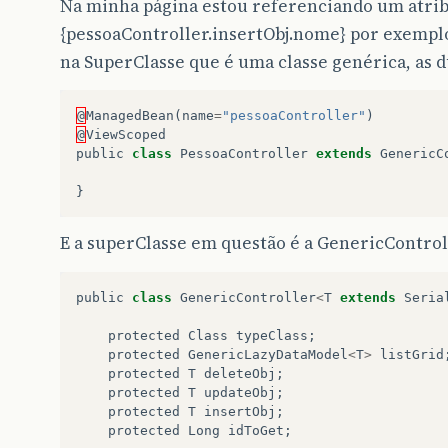
Na minha página estou referenciando um atrib
{pessoaController.insertObj.nome} por exemplo,
na SuperClasse que é uma classe genérica, as d
@
ManagedBean
(
name
=
"pessoaController"
)
@
ViewScoped
public
class
PessoaController
extends
GenericC
}
E a superClasse em questão é a GenericControll
public
class
GenericController
<
T
extends
Seria
protected
Class
typeClass
;
protected
GenericLazyDataModel
<
T
>
listGrid
protected
T
deleteObj
;
protected
T
updateObj
;
protected
T
insertObj
;
protected
Long
idToGet
;