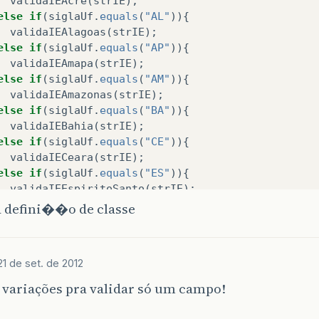
validaIEAcre
(
strIE
);
else
if
(
siglaUf
.
equals
(
"AL"
)){
validaIEAlagoas
(
strIE
);
else
if
(
siglaUf
.
equals
(
"AP"
)){
validaIEAmapa
(
strIE
);
else
if
(
siglaUf
.
equals
(
"AM"
)){
validaIEAmazonas
(
strIE
);
else
if
(
siglaUf
.
equals
(
"BA"
)){
validaIEBahia
(
strIE
);
else
if
(
siglaUf
.
equals
(
"CE"
)){
validaIECeara
(
strIE
);
else
if
(
siglaUf
.
equals
(
"ES"
)){
validaIEEspiritoSanto
(
strIE
);
else
if
(
siglaUf
.
equals
(
"GO"
)){
da defini��o de classe
validaIEGoias
(
strIE
);
else
if
(
siglaUf
.
equals
(
"MA"
)){
validaIEMaranhao
(
strIE
);
21 de set. de 2012
else
if
(
siglaUf
.
equals
(
"MT"
)){
validaIEMatoGrosso
(
strIE
);
 variações pra validar só um campo!
else
if
(
siglaUf
.
equals
(
"MS"
)){
validaIEMatoGrossoSul
(
strIE
);