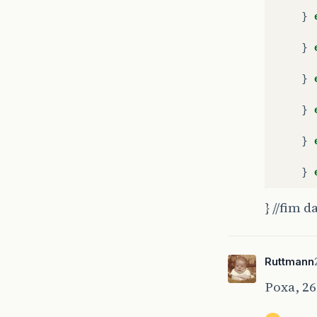
}
}
}
}
}
}
}
} //fim 
}
Ruttmann
}
Poxa, 26
}