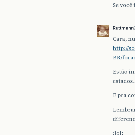
Se você 
Ruttmann
Cara, nu
http://
BR/fora
Estão im
estados.
E pra co
Lembrand
diferenc
:lol: