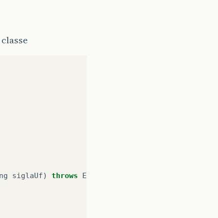
 classe
ng
siglaUf
)
throws
Exception
{