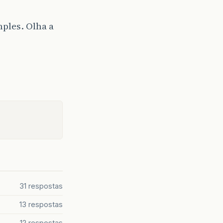
ples. Olha a
31 respostas
13 respostas
12 respostas