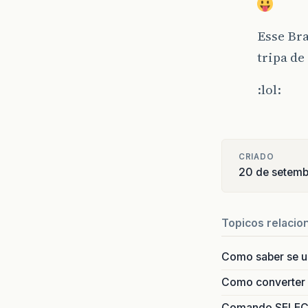
}
Esse Bra
}
tripa de
}
:lol:
}
}
CRIADO
}
20 de setemb
}
}
Topicos relacio
}
Como saber se 
Como converter i
}
Comando SELECT 