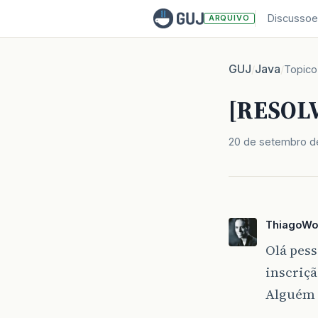
Discussoe
ARQUIVO
GUJ
Java
/
/
Topico
[RESOLV
20 de setembro d
ThiagoWo
Olá pess
inscriçã
Alguém 