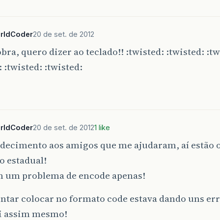
rldCoder
20 de set. de 2012
bra, quero dizer ao teclado!! :twisted: :twisted: :tw
: :twisted: :twisted:
rldCoder
20 de set. de 2012
1 like
decimento aos amigos que me ajudaram, aí estão o
o estadual!
m um problema de encode apenas!
entar colocar no formato code estava dando uns er
i assim mesmo!