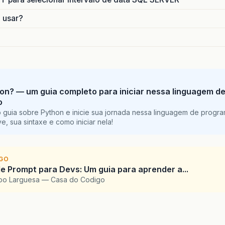
else
if
(
siglaUf
.
equals
(
"RR"
)){
validaIERoraima
(
strIE
);
o usar?
else
if
(
siglaUf
.
equals
(
"SC"
)){
validaIESantaCatarina
(
strIE
);
else
if
(
siglaUf
.
equals
(
"SP"
)){
if
(
inscricaoEstadual
.
charAt
(
0
)
==
'P'
){
strIE
=
"P"
+
strIE
;
}
on? — um guia completo para iniciar nessa linguagem d
validaIESaoPaulo
(
strIE
);
o
else
if
(
siglaUf
.
equals
(
"SE"
)){
 guia sobre Python e inicie sua jornada nessa linguagem de progr
validaIESergipe
(
strIE
);
e, sua sintaxe e como iniciar nela!
else
if
(
siglaUf
.
equals
(
"TO"
)){
validaIETocantins
(
strIE
);
else
if
(
siglaUf
.
equals
(
"DF"
)){
validaIEDistritoFederal
(
strIE
);
IGO
e Prompt para Devs: Um guia para aprender a...
else
{
upo Larguesa — Casa do Codigo
throw
new
Exception
(
"Estado não encontrado : "
+