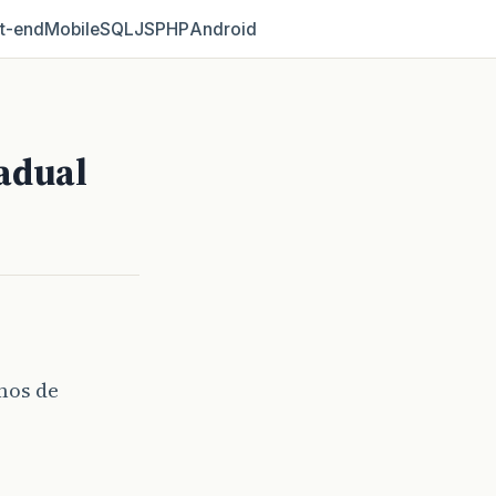
t‑end
Mobile
SQL
JS
PHP
Android
adual
mos de