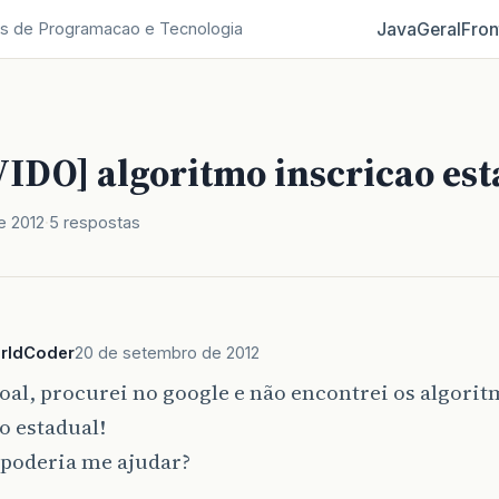
Java
Geral
Fron
s de Programacao e Tecnologia
IDO] algoritmo inscricao est
e 2012
5 respostas
rldCoder
20 de setembro de 2012
oal, procurei no google e não encontrei os algorit
o estadual!
poderia me ajudar?