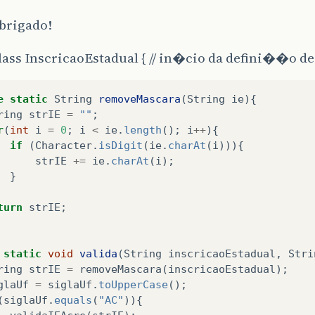
brigado!
lass InscricaoEstadual { // in�cio da defini��o de
e
static
String
removeMascara
(
String
ie
){
ring
strIE
=
""
;
r
(
int
i
=
0
;
i
<
ie
.
length
();
i
++
){
if
(
Character
.
isDigit
(
ie
.
charAt
(
i
))){
strIE
+=
ie
.
charAt
(
i
);
}
turn
strIE
;
static
void
valida
(
String
inscricaoEstadual
,
Stri
ring
strIE
=
removeMascara
(
inscricaoEstadual
);
glaUf
=
siglaUf
.
toUpperCase
();
(
siglaUf
.
equals
(
"AC"
)){