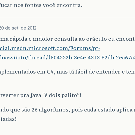
fuçar nos fontes você encontra.
20 de set. de 2012
ma rápida e indolor consulta ao oráculo eu encontr
social.msdn.microsoft.com/Forums/pt-
doassunto/thread/d804552b-3e4e-4313-82db-2ea67a
plementados em C#, mas tá fácil de entender e tem
nverter pra Java “é dois palito”!
o que são 26 algorítmos, pois cada estado aplica 
iadas!