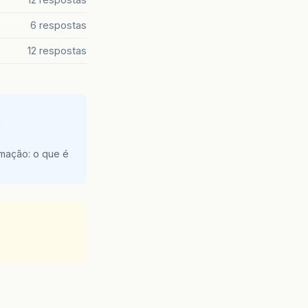
6 respostas
12 respostas
e
amação: o que é
siglaUf
);