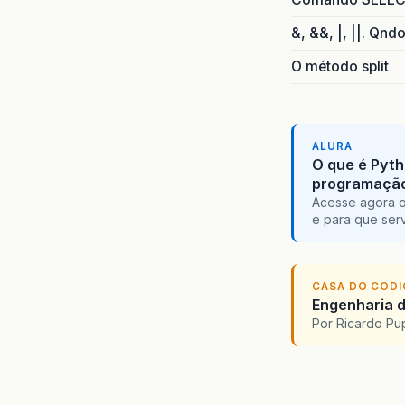
}
&, &&, |, ||. Qnd
}
O método split
}
ALURA
O que é Pyth
programaçã
}
Acesse agora o
e para que serv
}
}
CASA DO COD
Engenharia d
}
Por Ricardo P
}
}
/**