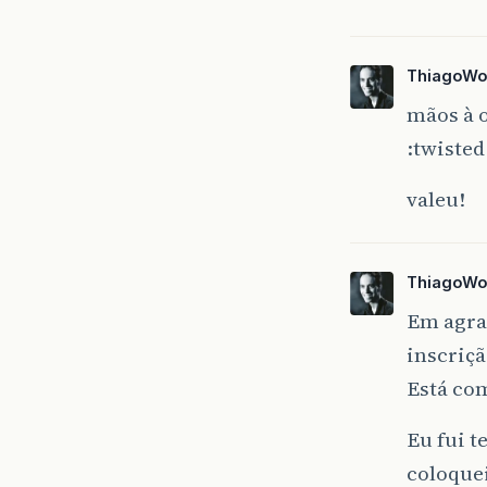
ThiagoWo
mãos à o
:twisted
valeu!
ThiagoWo
Em agra
inscriçã
Está co
Eu fui t
coloque