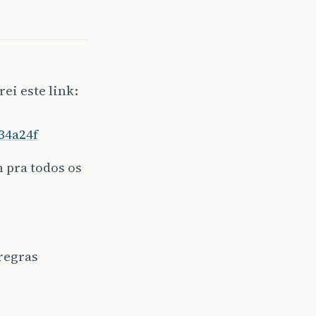
ei este link:
34a24f
 pra todos os
regras