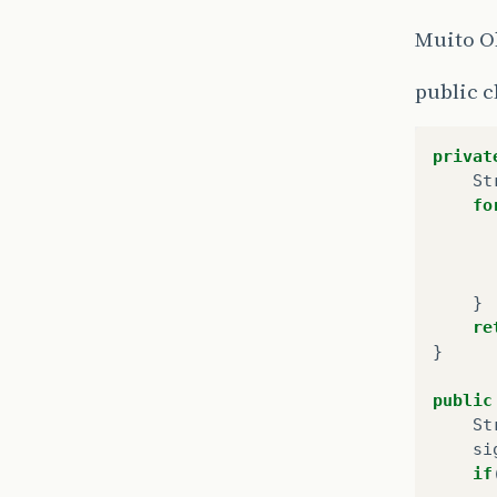
Muito O
public c
privat
St
fo
}
re
}
public
St
si
if