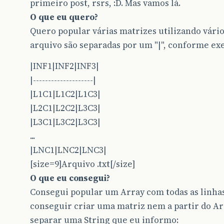
primeiro post, rsrs, :D. Mas vamos lá.
O que eu quero?
Quero popular várias matrizes utilizando vários
arquivo são separadas por um "|", conforme ex
|INF1|INF2|INF3|
|--------------------|
|L1C1|L1C2|L1C3|
|L2C1|L2C2|L3C3|
|L3C1|L3C2|L3C3|
...
|LNC1|LNC2|LNC3|
[size=9]Arquivo .txt[/size]
O que eu consegui?
Consegui popular um Array com todas as linhas
conseguir criar uma matriz nem a partir do A
separar uma String que eu informo: