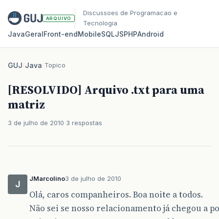
Discussoes de Programacao e
ARQUIVO
Tecnologia
Java
Geral
Front‑end
Mobile
SQL
JS
PHP
Android
GUJ
/
Java
/
Topico
[RESOLVIDO] Arquivo .txt para uma
matriz
3 de julho de 2010
3 respostas
JMarcolino
3 de julho de 2010
J
Olá, caros companheiros. Boa noite a todos.
Não sei se nosso relacionamento já chegou a p