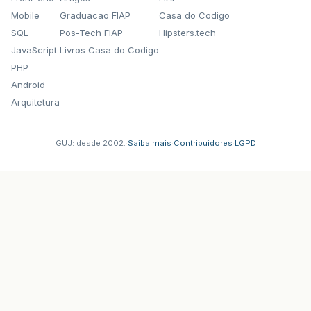
Mobile
Graduacao FIAP
Casa do Codigo
SQL
Pos-Tech FIAP
Hipsters.tech
JavaScript
Livros Casa do Codigo
PHP
Android
Arquitetura
GUJ: desde 2002.
·
Saiba mais
·
Contribuidores
·
LGPD