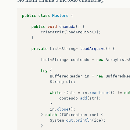
public
class
Masters
{
public
void
chamada
()
{
criaMatriz
(
loadArquivo
());
}
private
List
<
String
>
loadArquivo
()
{
List
<
String
>
conteudo
=
new
ArrayList
<
try
{
BufferedReader
in
=
new
BufferedRe
String
str
;
while
((
str
=
in
.
readLine
())
!=
nu
conteudo
.
add
(
str
);
}
in
.
close
();
}
catch
(
IOException
ioe
)
{
System
.
out
.
println
(
ioe
);
}