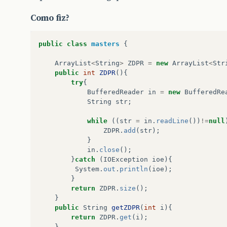
Como fiz?
public
class
masters
{
ArrayList
<
String
>
ZDPR
=
new
ArrayList
<
Str
public
int
ZDPR
(){
try
{
BufferedReader
in
=
new
BufferedRe
String
str
;
while
((
str
=
in
.
readLine
())
!=
null
ZDPR
.
add
(
str
);
}
in
.
close
();
}
catch
(
IOException
ioe
){
System
.
out
.
println
(
ioe
);
}
return
ZDPR
.
size
();
}
public
String
getZDPR
(
int
i
){
return
ZDPR
.
get
(
i
);
}