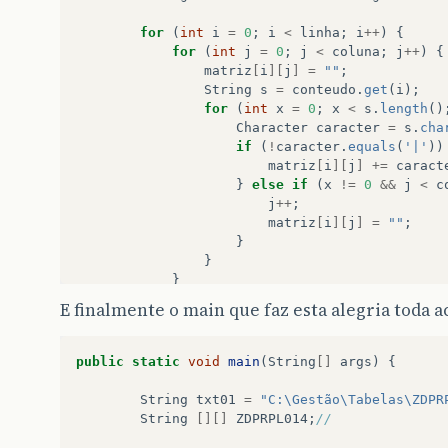
for
(
int
i
=
0
;
i
<
linha
;
i
++
)
{
for
(
int
j
=
0
;
j
<
coluna
;
j
++
)
{
matriz
[
i
][
j
]
=
""
;
String
s
=
conteudo
.
get
(
i
);
for
(
int
x
=
0
;
x
<
s
.
length
()
Character
caracter
=
s
.
cha
if
(
!
caracter
.
equals
(
'|'
))
matriz
[
i
][
j
]
+=
caract
}
else
if
(
x
!=
0
&&
j
<
c
j
++
;
matriz
[
i
][
j
]
=
""
;
}
}
}
}
E finalmente o main que faz esta alegria toda a
return
matriz
;
}
}
public
static
void
main
(
String
[]
args
)
{
String
txt01
=
"C:\Gestão\Tabelas\ZDPR
String
[][]
ZDPRPL014
;
//