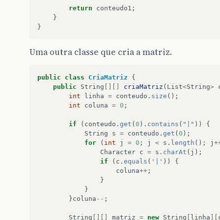
return
conteudo1
;
return
matriz
;
}
}
}
}
Uma outra classe que cria a matriz.
public
class
CriaMatriz
{
public
String
[][]
criaMatriz
(
List
<
String
>
int
linha
=
conteudo
.
size
();
int
coluna
=
0
;
if
(
conteudo
.
get
(
0
).
contains
(
"|"
))
{
String
s
=
conteudo
.
get
(
0
);
for
(
int
j
=
0
;
j
<
s
.
length
();
j
+
Character
c
=
s
.
charAt
(
j
);
if
(
c
.
equals
(
'|'
))
{
coluna
++
;
}
}
}
coluna
--
;
String
[][]
matriz
=
new
String
[
linha
][