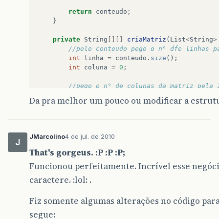
return
conteudo
;
}
private
String
[][]
criaMatriz
(
List
<
String
>
//pelo conteudo pego o n° dfe linhas p
int
linha
=
conteudo
.
size
();
int
coluna
=
0
;
//pego o n° de colunas da matriz pela 
if
(
conteudo
.
get
(
0
).
contains
(
"|"
))
{
Da pra melhor um pouco ou modificar a estrutur
String
s
=
conteudo
.
get
(
0
);
for
(
int
j
=
0
;
j
<
s
.
length
();
j
+
Character
c
=
s
.
charAt
(
j
);
if
(
c
.
equals
(
'|'
))
{
JMarcolino
4 de jul. de 2010
J
coluna
++
;
That's gorgeus. :P :P :P;
}
}
Funcionou perfeitamente. Incrível esse negóc
}
caractere. :lol: .
//como o n° de colunas eh 1 menos | va
coluna
=
coluna
-
1
;
Fiz somente algumas alterações no código par
String
[][]
matriz
=
new
String
[
linha
][
segue: