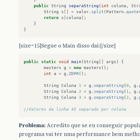
public
String
separaString
(
int
coluna
,
Str
String
s
[]
=
valor
.
split
(
Pattern
.
quote
return
s
[
coluna
]
;
}
}
[size=15]Segue o Main disso dai:[/size]
public
static
void
main
(
String
[]
args
)
{
masters
g
=
new
masters
();
int
a
=
g
.
ZDPR
();
String
Coluna
1
=
g
.
separaString
(
0
,
g
.
String
Coluna
2
=
g
.
separaString
(
1
,
g
.
String
Coluna
3
=
g
.
separaString
(
2
,
g
.
//Valores da linha 45 separado por coluna
Problema:
Acredito que se eu conseguir popula
programa vai ter uma performance bem melhor,