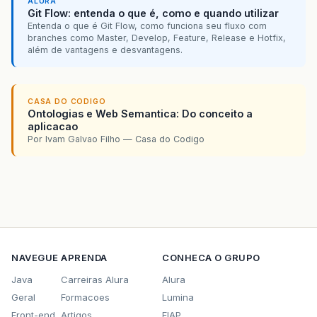
ALURA
Git Flow: entenda o que é, como e quando utilizar
Entenda o que é Git Flow, como funciona seu fluxo com
branches como Master, Develop, Feature, Release e Hotfix,
além de vantagens e desvantagens.
CASA DO CODIGO
Ontologias e Web Semantica: Do conceito a
aplicacao
Por Ivam Galvao Filho — Casa do Codigo
NAVEGUE
APRENDA
CONHECA O GRUPO
Java
Carreiras Alura
Alura
Geral
Formacoes
Lumina
Front-end
Artigos
FIAP