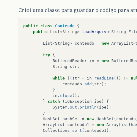
for
(
int
i
=
0
;
i
<
linha
;
i
++
)
{
Criei uma classe para guardar o código para ar
for
(
int
j
=
0
;
j
<
coluna
;
j
++
)
{
matriz
[
i
][
j
]
=
""
;
String
s
=
conteudo
.
get
(
i
);
public
class
Conteudo
{
for
(
int
x
=
0
;
x
<
s
.
length
()
public
List
<
String
>
loadArquivo
(
String
Fil
Character
caracter
=
s
.
cha
if
(
!
caracter
.
equals
(
'|'
))
List
<
String
>
conteudo
=
new
ArrayList
<
matriz
[
i
][
j
]
+=
caract
}
else
if
(
x
!=
0
&&
j
<
c
try
{
j
++
;
BufferedReader
in
=
new
BufferedRe
matriz
[
i
][
j
]
=
""
;
String
str
;
}
}
while
((
str
=
in
.
readLine
())
!=
nu
conteudo
.
add
(
str
);
}
}
}
in
.
close
();
}
catch
(
IOException
ioe
)
{
for
(
int
i
=
0
;
i
<
linha
;
i
++
)
{
System
.
out
.
println
(
ioe
);
for
(
int
j
=
0
;
j
<
coluna
;
j
++
)
{
}
System
.
out
.
print
(
matriz
[
i
][
j
]
)
HashSet
hashSet
=
new
HashSet
(
conteudo
}
ArrayList
conteudo1
=
new
ArrayList
(
ha
System
.
out
.
println
();
Collections
.
sort
(
conteudo1
);
}