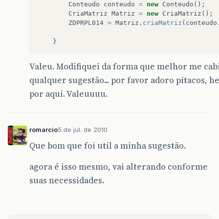
Conteudo
conteudo
=
new
Conteudo
();
CriaMatriz
Matriz
=
new
CriaMatriz
();
ZDPRPL014
=
Matriz
.
criaMatriz
(
conteudo
}
Valeu. Modifiquei da forma que melhor me cabia
qualquer sugestão... por favor adoro pitacos, h
por aqui. Valeuuuu.
romarcio
5 de jul. de 2010
Que bom que foi util a minha sugestão.
agora é isso mesmo, vai alterando conforme
suas necessidades.