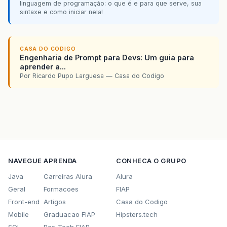
linguagem de programação: o que é e para que serve, sua
sintaxe e como iniciar nela!
CASA DO CODIGO
Engenharia de Prompt para Devs: Um guia para
aprender a...
Por Ricardo Pupo Larguesa — Casa do Codigo
NAVEGUE
APRENDA
CONHECA O GRUPO
Java
Carreiras Alura
Alura
Geral
Formacoes
FIAP
Front-end
Artigos
Casa do Codigo
Mobile
Graduacao FIAP
Hipsters.tech
SQL
Pos-Tech FIAP