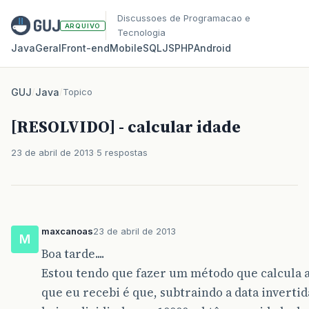
Discussoes de Programacao e
ARQUIVO
Tecnologia
Java
Geral
Front‑end
Mobile
SQL
JS
PHP
Android
GUJ
/
Java
/
Topico
[RESOLVIDO] - calcular idade
23 de abril de 2013
5 respostas
maxcanoas
23 de abril de 2013
M
Boa tarde....
Estou tendo que fazer um método que calcula a
que eu recebi é que, subtraindo a data inverti