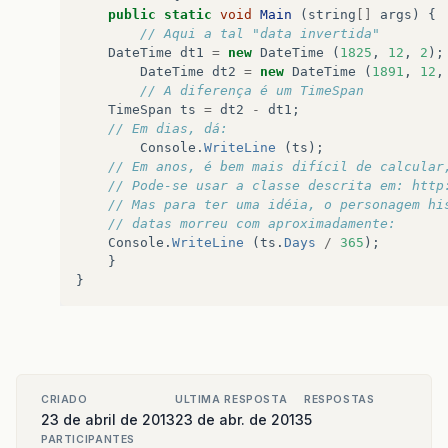
public
static
void
Main
(
string
[]
args
)
{
// Aqui a tal "data invertida"
DateTime
dt1
=
new
DateTime
(
1825
,
12
,
2
);
DateTime
dt2
=
new
DateTime
(
1891
,
12
,
// A diferença é um TimeSpan
TimeSpan
ts
=
dt2
-
dt1
;
// Em dias, dá:
Console
.
WriteLine
(
ts
);
// Em anos, é bem mais difícil de calcular
// Pode-se usar a classe descrita em: http
// Mas para ter uma idéia, o personagem hi
// datas morreu com aproximadamente:
Console
.
WriteLine
(
ts
.
Days
/
365
);
}
}
CRIADO
ULTIMA RESPOSTA
RESPOSTAS
23 de abril de 2013
23 de abr. de 2013
5
PARTICIPANTES