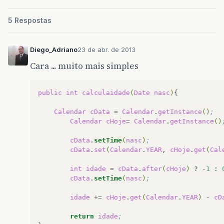
}
5 Respostas
public
void
setDia
(
int
dia
){
Diego_Adriano
23 de abr. de 2013
if
(
dia
>
0
&&
dia
<
32
){
this
.
dia
=
dia
;
Cara ... muito mais simples
}
else
{
this
.
dia
=
1
;
}
public
int
calculaidade
(
Date
nasc
)
}
Calendar
cData
=
Calendar
.
getInstance
()
;  
Calendar
cHoje
=
Calendar
.
getInstance
()
public
void
setMes
(
int
mes
){
cData
.
setTime
(
nasc
)
;  
if
(
mes
>
1
&&
mes
<
13
){
cData
.
set
(
Calendar
.
YEAR
,
cHoje
.
get
(
Cal
this
.
mes
=
mes
;
}
else
{
int
idade
=
cData
.
after
(
cHoje
)
?
-
1
:
this
.
mes
=
1
;
cData
.
setTime
(
nasc
)
;  
}
}
idade
+=
cHoje
.
get
(
Calendar
.
YEAR
)
-
cD
public
void
setAno
(
int
ano
){
return
idade
;