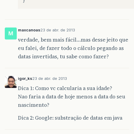
if
(
ano
>=
1920
&&
ano
<=
getA
this
.
ano
=
ano
;
}
else
{
this
.
ano
=
getAno
();
}
}
maxcanoas
23 de abr. de 2013
M
verdade, bem mais fácil…mas desse jeito que
// métodos de acesso aos atributos
eu falei, de fazer todo o cálculo pegando as
public
int
getDia
(){
datas invertidas, tu sabe como fazer?
return
dia
;
}
public
int
getMes
(){
igor_ks
23 de abr. de 2013
return
mes
;
}
Dica 1: Como vc calcularia a sua idade?
Nao faria a data de hoje menos a data do seu
public
int
getAno
(){
return
ano
;
nascimento?
}
Dica 2: Google: substração de datas em java
// retorna a data no formato padrÃ
public
String
getDataPadrao
(){
return
dia
+
"/"
+
mes
+
"/"
+