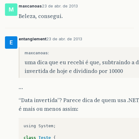
}
maxcanoas
23 de abr. de 2013
M
//--------------------------------
Beleza, consegui.
// retorna a data como um número i
public
int
getDataInvertida
(){
return
ano
*
10000
+
mes
*
100
entanglement
23 de abr. de 2013
E
}
maxcanoas:
}
//fim da classe
uma dica que eu recebi é que, subtraindo a d
invertida de hoje e dividindo por 10000
…
“Data invertida”? Parece dica de quem usa .NET,
é mais ou menos assim:
using
System
;
class
Teste
{