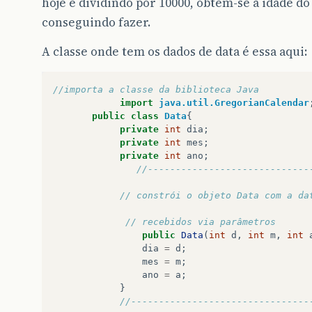
hoje e dividindo por 10000, obtêm-se a idade d
conseguindo fazer.
A classe onde tem os dados de data é essa aqui:
//importa a classe da biblioteca Java
import
java.util.GregorianCalendar
public
class
Data
{
private
int
dia
;
private
int
mes
;
private
int
ano
;
//-----------------------------
// constrói o objeto Data com a da
// recebidos via parâmetros
public
Data
(
int
d
,
int
m
,
int
dia
=
d
;
mes
=
m
;
ano
=
a
;
}
//--------------------------------