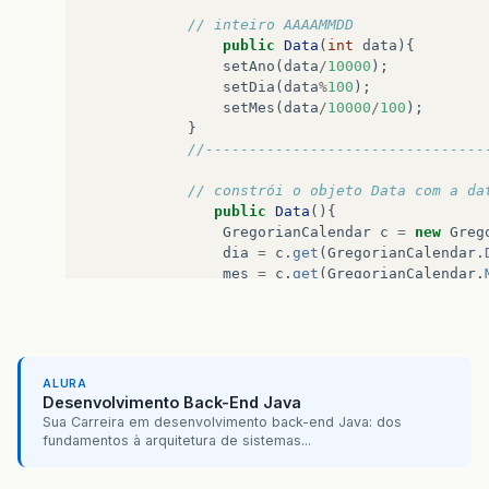
// inteiro AAAAMMDD
public
Data
(
int
data
){
setAno
(
data
/
10000
);
setDia
(
data
%
100
);
setMes
(
data
/
10000
/
100
);
}
//--------------------------------
// constrói o objeto Data com a da
public
Data
(){
GregorianCalendar
c
=
new
Greg
dia
=
c
.
get
(
GregorianCalendar
.
mes
=
c
.
get
(
GregorianCalendar
.
ano
=
c
.
get
(
GregorianCalendar
.
}
//--------------------------------
public
static
boolean
bissexto
(
int
ALURA
Desenvolvimento Back-End Java
if
((
intAno
%
4
==
0
&&
intAno
Sua Carreira em desenvolvimento back-end Java: dos
return
true
;
fundamentos à arquitetura de sistemas...
else
return
false
;