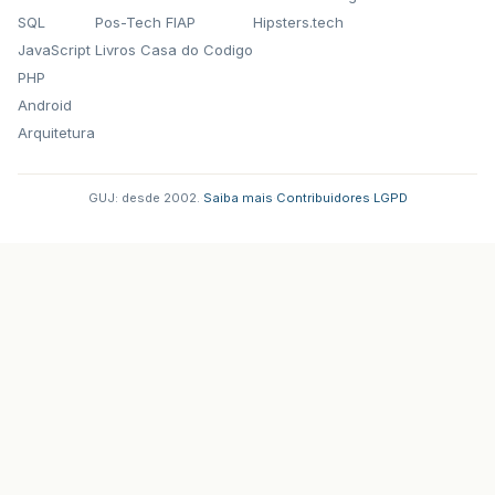
SQL
Pos-Tech FIAP
Hipsters.tech
JavaScript
Livros Casa do Codigo
PHP
Android
Arquitetura
GUJ: desde 2002.
·
Saiba mais
·
Contribuidores
·
LGPD