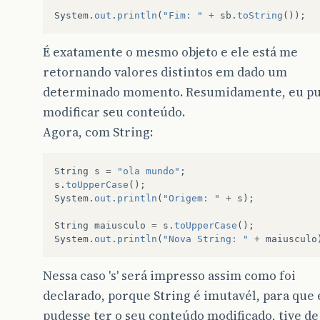
System
.
out
.
println
(
"Fim: "
+
sb
.
toString
());
É exatamente o mesmo objeto e ele está me
retornando valores distintos em dado um
determinado momento. Resumidamente, eu p
modificar seu conteúdo.
Agora, com String:
String
s
=
"ola mundo"
;
s
.
toUpperCase
();
System
.
out
.
println
(
"Origem: "
+
s
);
String
maiusculo
=
s
.
toUpperCase
();
System
.
out
.
println
(
"Nova String: "
+
maiusculo
Nessa caso 's' será impresso assim como foi
declarado, porque String é imutavél, para que
pudesse ter o seu conteúdo modificado, tive de