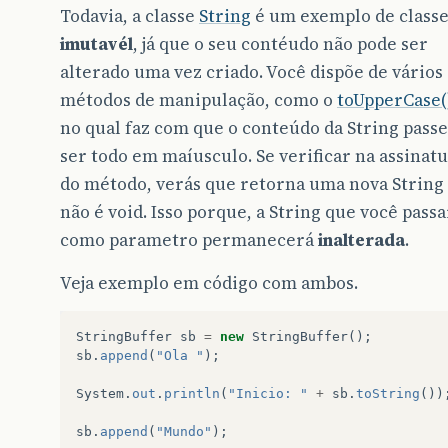
Todavia, a classe
String
é um exemplo de class
imutavél
, já que o seu contéudo não pode ser
alterado uma vez criado. Você dispõe de vários
métodos de manipulação, como o
toUpperCase(
no qual faz com que o conteúdo da String passe
ser todo em maíusculo. Se verificar na assinat
do método, verás que retorna uma nova String
não é void. Isso porque, a String que você passa
como parametro permanecerá
inalterada
.
Veja exemplo em código com ambos.
StringBuffer
sb
=
new
StringBuffer
();
sb
.
append
(
"Ola "
);
System
.
out
.
println
(
"Inicio: "
+
sb
.
toString
())
sb
.
append
(
"Mundo"
);