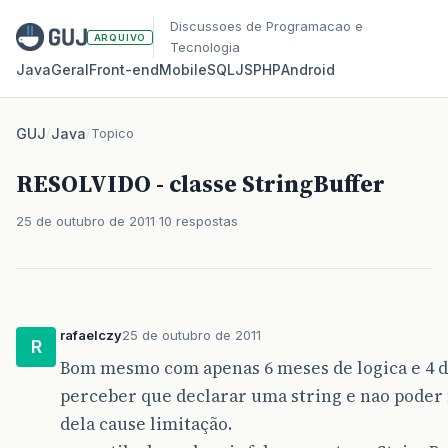
Discussoes de Programacao e
ARQUIVO
Tecnologia
Java
Geral
Front‑end
Mobile
SQL
JS
PHP
Android
GUJ
/
Java
/
Topico
RESOLVIDO - classe StringBuffer
25 de outubro de 2011
10 respostas
rafaelczy
25 de outubro de 2011
R
Bom mesmo com apenas 6 meses de logica e 4 de
perceber que declarar uma string e nao poder
dela cause limitação.