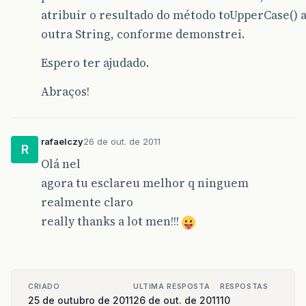
atribuir o resultado do método toUpperCase() 
outra String, conforme demonstrei.
Espero ter ajudado.
Abraços!
rafaelczy
26 de out. de 2011
R
Olá nel
agora tu esclareu melhor q ninguem
realmente claro
really thanks a lot men!!!
CRIADO
ULTIMA RESPOSTA
RESPOSTAS
25 de outubro de 2011
26 de out. de 2011
10