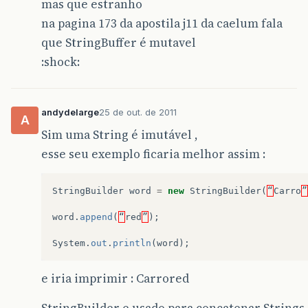
mas que estranho
na pagina 173 da apostila j11 da caelum fala
que StringBuffer é mutavel
:shock:
andydelarge
25 de out. de 2011
A
Sim uma String é imutável ,
esse seu exemplo ficaria melhor assim :
StringBuilder
word
=
new
StringBuilder
(
“
Carro
”
word
.
append
(
“
red
”
);
System
.
out
.
println
(
word
);
e iria imprimir : Carrored
StringBuilder e usado para concatenar Strings 