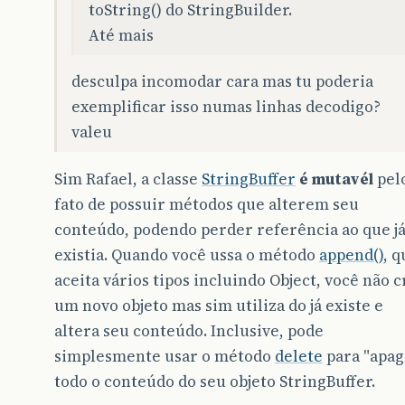
toString() do StringBuilder.
Até mais
desculpa incomodar cara mas tu poderia
exemplificar isso numas linhas decodigo?
valeu
Sim Rafael, a classe
StringBuffer
é mutavél
pel
fato de possuir métodos que alterem seu
conteúdo, podendo perder referência ao que j
existia. Quando você ussa o método
append()
, q
aceita vários tipos incluindo Object, você não c
um novo objeto mas sim utiliza do já existe e
altera seu conteúdo. Inclusive, pode
simplesmente usar o método
delete
para "apag
todo o conteúdo do seu objeto StringBuffer.