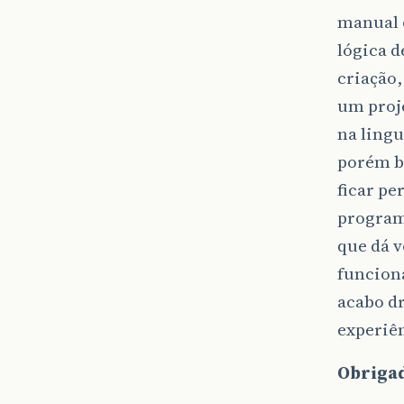
manual o
lógica d
criação,
um proje
na ling
porém b
ficar pe
programa
que dá 
funcion
acabo d
experiê
Obrigad