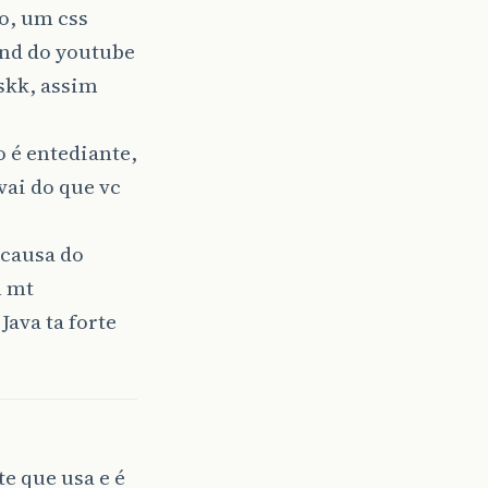
o, um css
end do youtube
skk, assim
 é entediante,
vai do que vc
 causa do
m mt
ava ta forte
te que usa e é