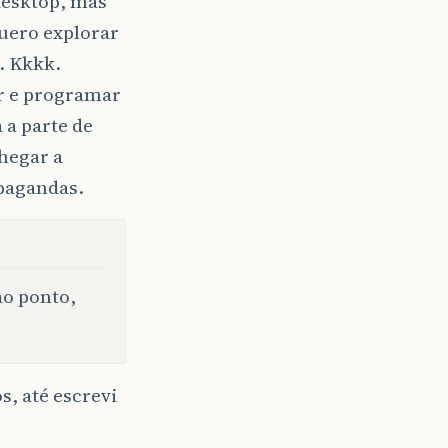
desktop, mas
uero explorar
. Kkkk.
r e programar
 a parte de
chegar a
opagandas.
ao ponto,
s, até escrevi