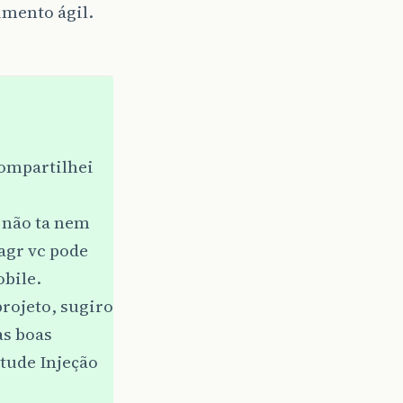
mento ágil.
compartilhei
e não ta nem
agr vc pode
obile.
rojeto, sugiro
as boas
stude Injeção