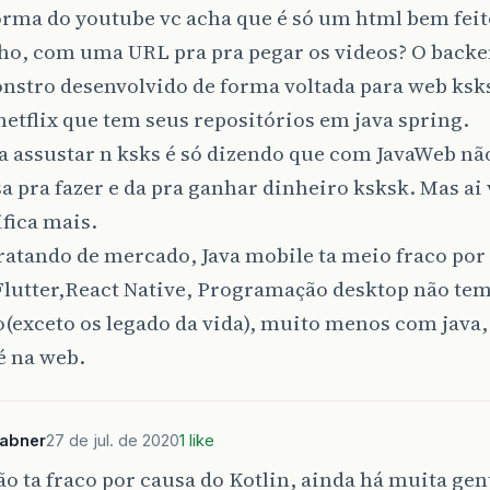
orma do youtube vc acha que é só um html bem feit
nho, com uma URL pra pra pegar os videos? O back
nstro desenvolvido de forma voltada para web ksk
etflix que tem seus repositórios em java spring.
a assustar n ksks é só dizendo que com JavaWeb não
a pra fazer e da pra ganhar dinheiro ksksk. Mas ai 
ifica mais.
ratando de mercado, Java mobile ta meio fraco por
Flutter,React Native, Programação desktop não te
exceto os legado da vida), muito menos com java, J
 na web.
sabner
27 de jul. de 2020
1 like
ão ta fraco por causa do Kotlin, ainda há muita gen