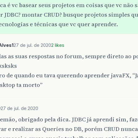
ca é vc basear seus projetos em coisas que vc não s
ar JDBC? montar CRUD? busque projetos simples qu
ecnologias e técnicas que vc quer aprender.
Alves1
27 de jul. de 2020
2 likes
as as suas respostas no forum, sempre direto ao p
ksksks
o de quando eu tava querendo aprender javaFX, “J
sktop ta morto”
9
27 de jul. de 2020
temão, obrigado pela dica. JDBC já aprendi sim, fa
ar e realizar as Queries no DB, porém CRUD nunca 