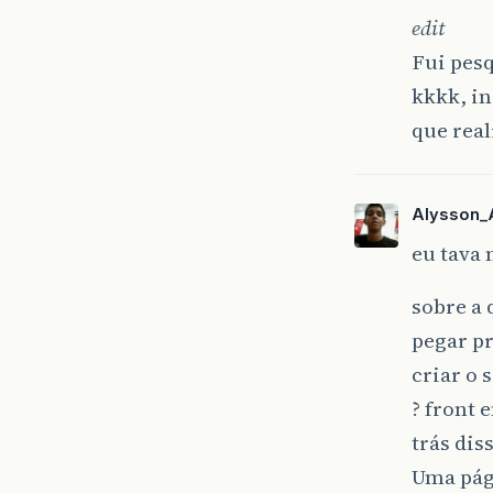
edit
Fui pesq
kkkk, in
que real
Alysson_
eu tava 
sobre a 
pegar pr
criar o 
? front 
trás dis
Uma pág