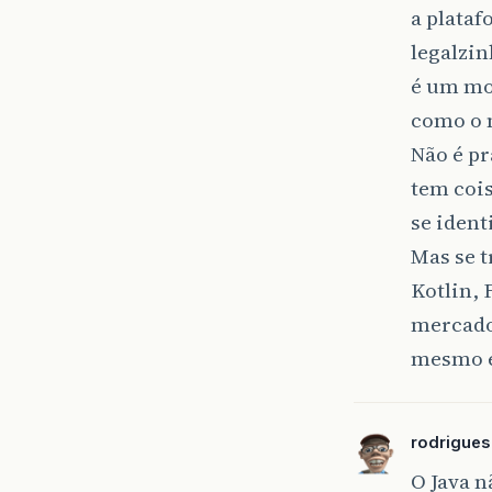
a plataf
legalzi
é um mo
como o n
Não é pr
tem cois
se ident
Mas se t
Kotlin, 
mercado(
mesmo é
rodrigue
O Java n