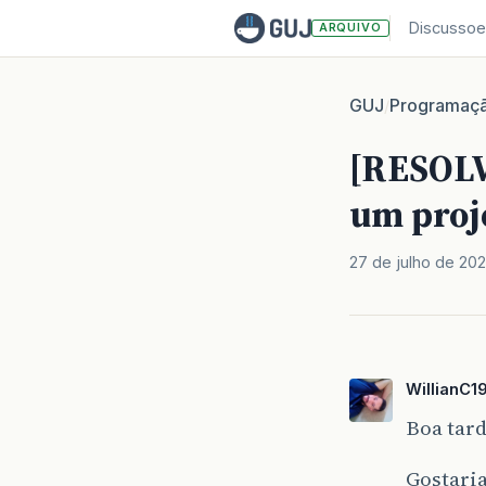
Discussoe
ARQUIVO
GUJ
Programaç
/
[RESOLV
um proj
27 de julho de 20
WillianC1
Boa tar
Gostaria