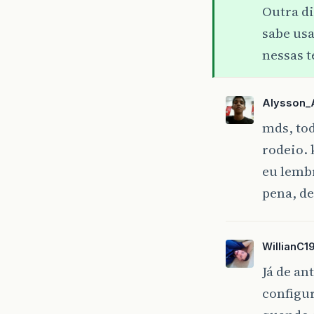
Outra di
sabe us
nessas t
Alysson_
mds, tod
rodeio. 
eu lembr
pena, de
WillianC1
Já de an
configur