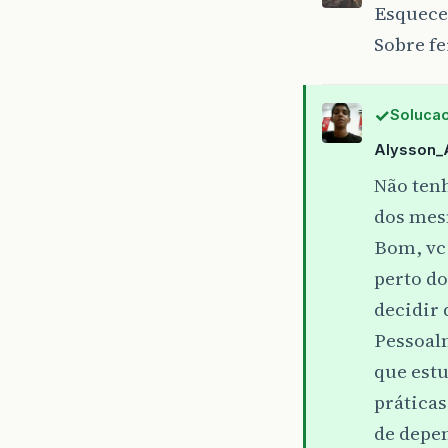
Esquece
Sobre fe
Solucao
Alysson_
Não ten
dos mes
Bom, vc 
perto do
decidir 
Pessoal
que estu
práticas
de depe