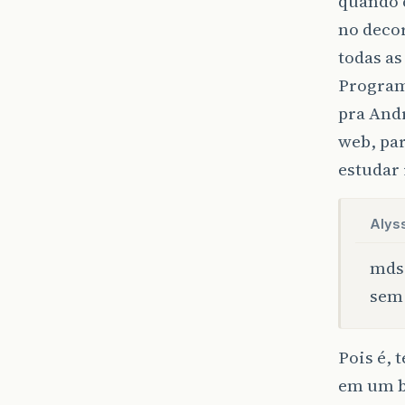
quando 
no decor
todas as
Program
pra Andr
web, par
estudar 
Alys
mds,
sem 
Pois é, 
em um bl