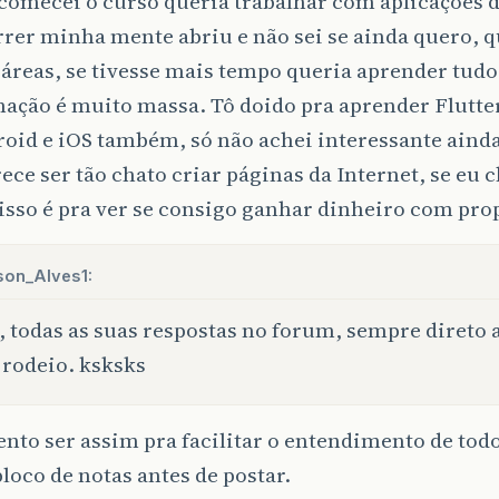
comecei o curso queria trabalhar com aplicações 
rer minha mente abriu e não sei se ainda quero, q
 áreas, se tivesse mais tempo queria aprender tudo
ação é muito massa. Tô doido pra aprender Flutte
oid e iOS também, só não achei interessante ainda
ece ser tão chato criar páginas da Internet, se eu 
isso é pra ver se consigo ganhar dinheiro com pr
son_Alves1:
 todas as suas respostas no forum, sempre direto 
rodeio. ksksks
tento ser assim pra facilitar o entendimento de todo
oco de notas antes de postar.