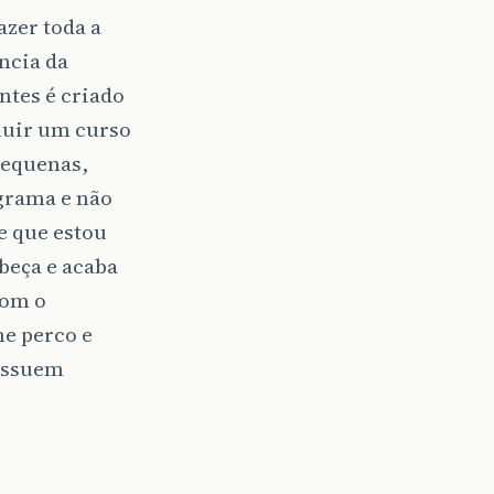
azer toda a
ncia da
ntes é criado
luir um curso
pequenas,
grama e não
e que estou
beça e acaba
com o
e perco e
possuem