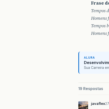
Frase do
Tempos di
Homens f
Tempos b
Homens fr
ALURA
Desenvolvim
Sua Carreira e
19 Respostas
javaflex
27