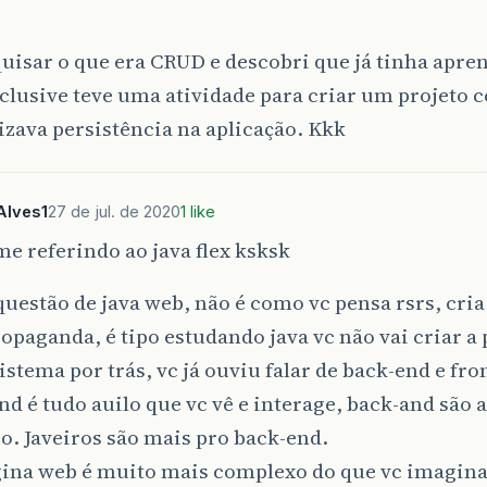
uisar o que era CRUD e descobri que já tinha apre
clusive teve uma atividade para criar um projeto
izava persistência na aplicação. Kkk
Alves1
27 de jul. de 2020
1 like
me referindo ao java flex ksksk
questão de java web, não é como vc pensa rsrs, cria
opaganda, é tipo estudando java vc não vai criar a 
sistema por trás, vc já ouviu falar de back-end e fro
end é tudo auilo que vc vê e interage, back-and são 
so. Javeiros são mais pro back-end.
ina web é muito mais complexo do que vc imagina