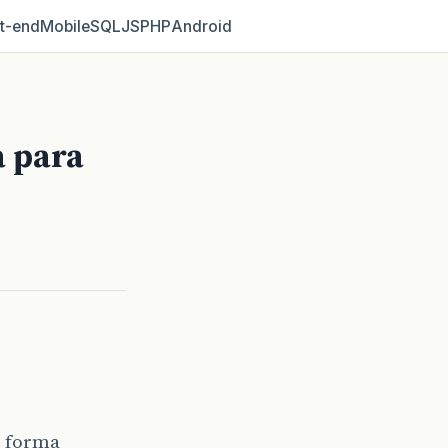
t‑end
Mobile
SQL
JS
PHP
Android
 para
e forma