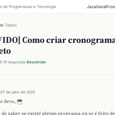
Java
Geral
Fron
s de Programacao e Tecnologia
ão
/
Topico
IDO] Como criar cronograma
eto
20
19 respostas
Resolvido
9
27 de julho de 2020
de devs,
 de saber se existe algum programa ou se é feito d