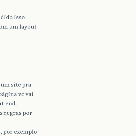
ndido isso
 com um layout
 um site pra
página vc vai
nt-end
as regras por
, por exemplo