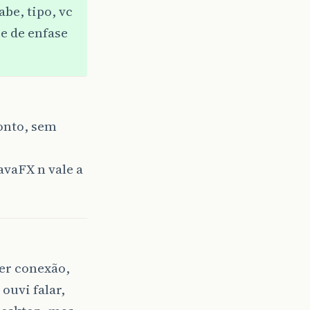
abe, tipo, vc
e de enfase
onto, sem
avaFX n vale a
zer conexão,
ouvi falar,