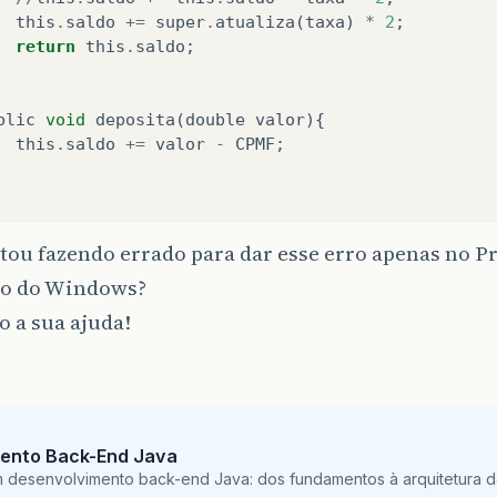
this
.
saldo
+=
super
.
atualiza
(
taxa
)
*
2
;
return
this
.
saldo
;
blic
void
deposita
(
double
valor
){
this
.
saldo
+=
valor
-
CPMF
;
tou fazendo errado para dar esse erro apenas no P
o do Windows?
 a sua ajuda!
ento Back-End Java
m desenvolvimento back-end Java: dos fundamentos à arquitetura de