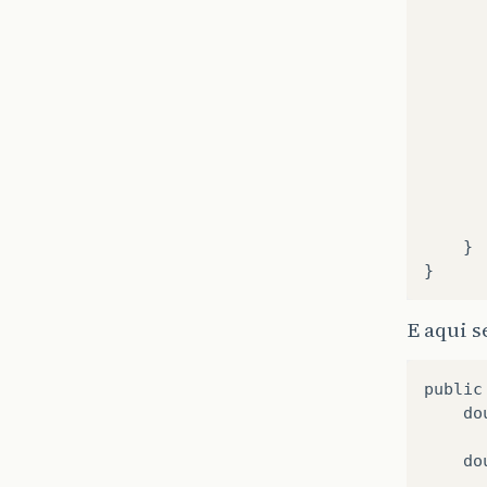
}
}
E aqui s
public
do
do