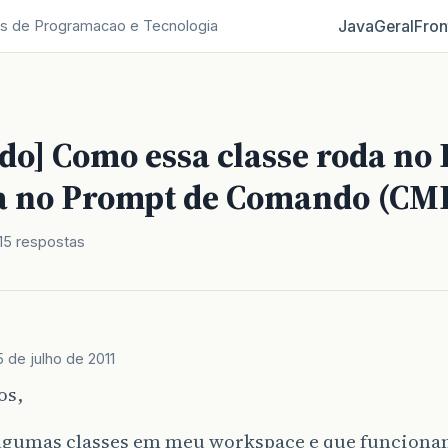
Java
Geral
Fron
s de Programacao e Tecnologia
do] Como essa classe roda no 
a no Prompt de Comando (CM
15 respostas
5 de julho de 2011
os,
lgumas classes em meu workspace e que funcion