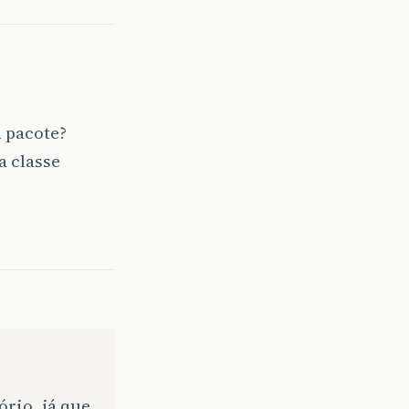
 pacote?
a classe
ório, já que