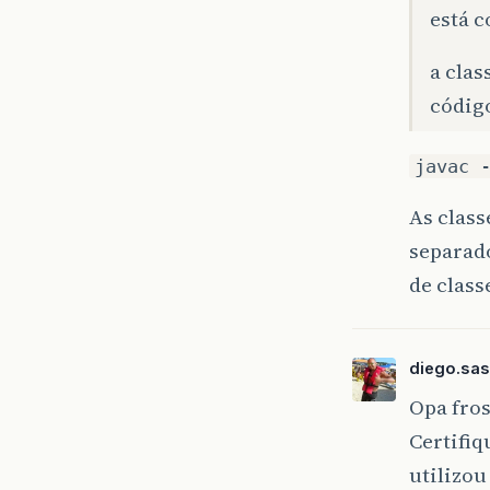
está c
a cla
códig
javac 
As class
separad
de class
diego.sas
Opa fros
Certifiq
utilizou