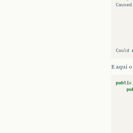
Caused
Could
E aqui o
public
pu