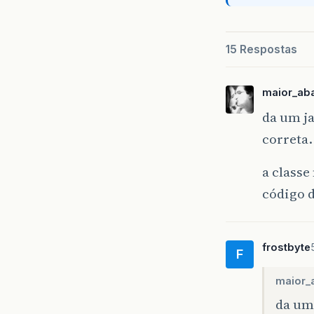
15 Respostas
maior_ab
da um ja
correta.
a classe
código 
frostbyte
F
maior_
da um 