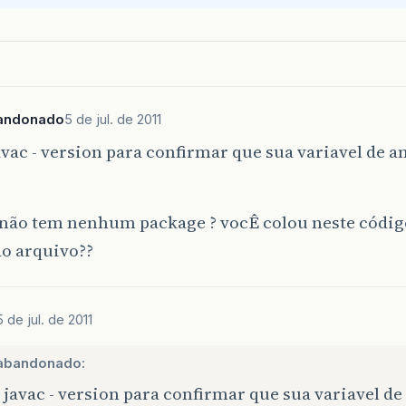
andonado
5 de jul. de 2011
vac - version para confirmar que sua variavel de a
 não tem nenhum package ? vocÊ colou neste códig
do arquivo??
5 de jul. de 2011
abandonado:
javac - version para confirmar que sua variavel d