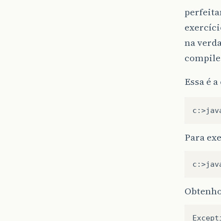
perfeita
exercíci
na verd
compile
Essa é a
Para exe
Obtenho
Except