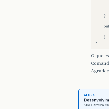
}
pu
}
}
O que es
Comand
Agradeço
ALURA
Desenvolvim
Sua Carreira e