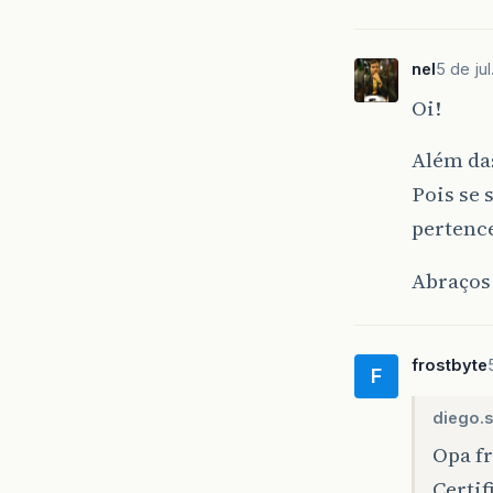
nel
5 de jul
Oi!
Além da
Pois se 
pertence
Abraços
frostbyte
F
diego.s
Opa fr
Certif