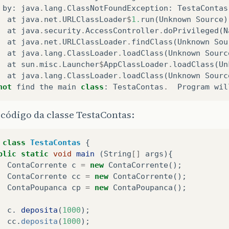
by
:
java
.
lang
.
ClassNotFoundException
:
TestaContas
at
java
.
net
.
URLClassLoader
$
1.
run
(
Unknown
Source
)
at
java
.
security
.
AccessController
.
doPrivileged
(
N
at
java
.
net
.
URLClassLoader
.
findClass
(
Unknown
Sou
at
java
.
lang
.
ClassLoader
.
loadClass
(
Unknown
Sourc
at
sun
.
misc
.
Launcher
$
AppClassLoader
.
loadClass
(
Un
at
java
.
lang
.
ClassLoader
.
loadClass
(
Unknown
Sourc
not
find
the
main
class
:
TestaContas
.
Program
wil
 código da classe TestaContas:
class
TestaContas
{
blic
static
void
main
(
String
[]
args
){
ContaCorrente
c
=
new
ContaCorrente
();
ContaCorrente
cc
=
new
ContaCorrente
();
ContaPoupanca
cp
=
new
ContaPoupanca
();
c
.
deposita
(
1000
);
cc
.
deposita
(
1000
);