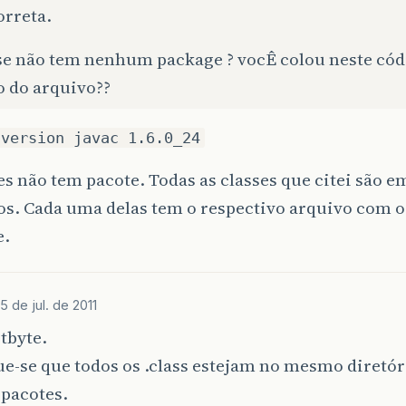
orreta.
sse não tem nenhum package ? vocÊ colou neste cód
o do arquivo??
-version javac 1.6.0_24
es não tem pacote. Todas as classes que citei são 
os. Cada uma delas tem o respectivo arquivo com
e.
5 de jul. de 2011
tbyte.
ue-se que todos os .class estejam no mesmo diretór
 pacotes.