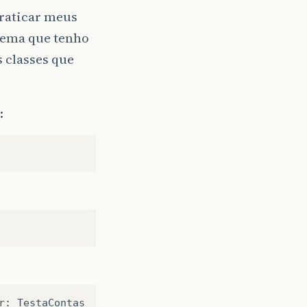
praticar meus
blema que tenho
 classes que
:
r
:
TestaContas