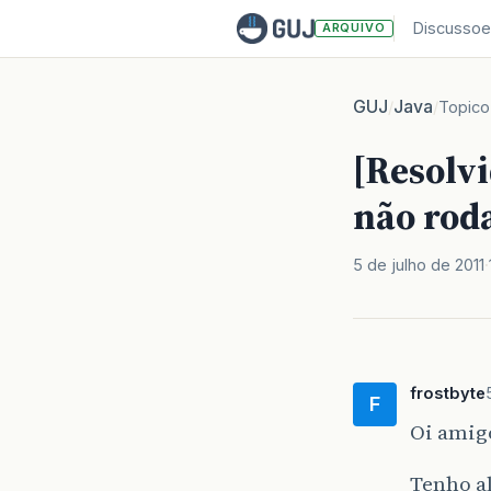
Discussoe
ARQUIVO
GUJ
Java
/
/
Topico
[Resolvi
não rod
5 de julho de 2011
frostbyte
F
Oi amig
Tenho a