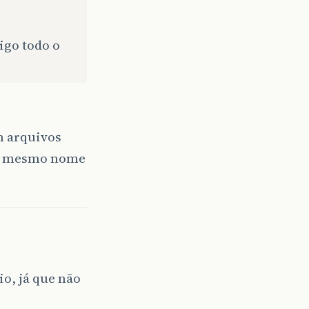
igo todo o
em arquivos
 o mesmo nome
io, já que não