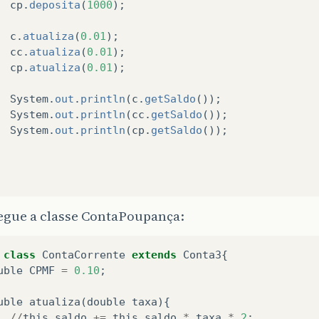
cp
.
deposita
(
1000
);
c
.
atualiza
(
0.01
);
cc
.
atualiza
(
0.01
);
cp
.
atualiza
(
0.01
);
System
.
out
.
println
(
c
.
getSaldo
());
System
.
out
.
println
(
cc
.
getSaldo
());
System
.
out
.
println
(
cp
.
getSaldo
());
egue a classe ContaPoupança:
class
ContaCorrente
extends
Conta3
{
uble
CPMF
=
0.10
;
uble
atualiza
(
double
taxa
){
//
this
.
saldo
+=
this
.
saldo
*
taxa
*
2
;