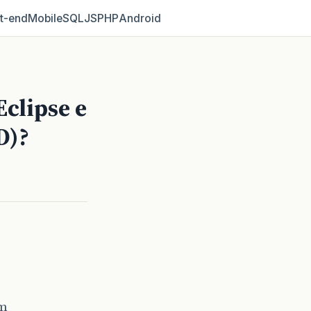
t‑end
Mobile
SQL
JS
PHP
Android
Eclipse e
D)?
am