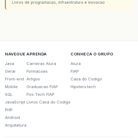
Livros de programacao, infraestrutura e inovacao
NAVEGUE
APRENDA
CONHECA O GRUPO
Java
Carreiras Alura
Alura
Geral
Formacoes
FIAP
Front-end
Artigos
Casa do Codigo
Mobile
Graduacao FIAP
Hipsters.tech
SQL
Pos-Tech FIAP
JavaScript
Livros Casa do Codigo
PHP
Android
Arquitetura