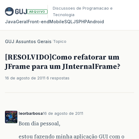
Discussoes de Programacao e
ARQUIVO
Tecnologia
Java
Geral
Front‑end
Mobile
SQL
JS
PHP
Android
GUJ
/
Assuntos Gerais
/
Topico
[RESOLVIDO]Como refatorar um
JFrame para um JInternalFrame?
16 de agosto de 2011
6 respostas
leorbarbosa
16 de agosto de 2011
Bom dia pessoal,
estou fazendo minha aplicação GUI com o