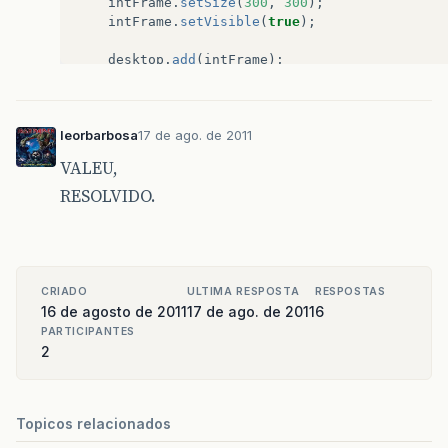
intFrame
.
setSize
(
300
,
300
);
intFrame
.
setVisible
(
true
);
desktop
.
add
(
intFrame
);
frame
.
setVisible
(
true
);
}
leorbarbosa
17 de ago. de 2011
}
VALEU,
RESOLVIDO.
CRIADO
ULTIMA RESPOSTA
RESPOSTAS
16 de agosto de 2011
17 de ago. de 2011
6
PARTICIPANTES
2
Topicos relacionados