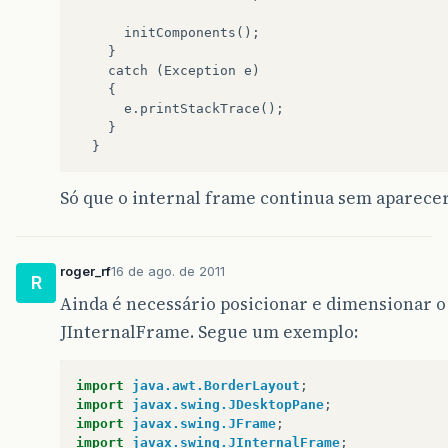
      initComponents();

    } 

    catch (Exception e) 

    {

      e.printStackTrace();

    }

Só que o internal frame continua sem aparece
roger_rf
16 de ago. de 2011
R
Ainda é necessário posicionar e dimensionar o
JInternalFrame. Segue um exemplo:
import
java.awt.BorderLayout
;
import
javax.swing.JDesktopPane
;
import
javax.swing.JFrame
;
import
javax.swing.JInternalFrame
;