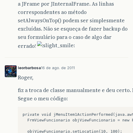
a JFrame por JInternalFrame. As linhas
correspondentes ao método
setAlwaysOnTop() podem ser simplesmente
excluídas. Não se esqueça de fazer backup do
seu formulário para o caso de algo dar
errado!
leorbarbosa
16 de ago. de 2011
Roger,
fiz a troca de classe manualmente e deu certo.
Segue o meu código:
private void jMenuItem1ActionPerformed(java.aw
  FrmViewFuncionario objViewFuncionario = new F
  objViewFuncionario.setLocation(10, 100);
