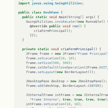
import
javax.swing.SwingUtilities
;
public
class
DeskPane
{
public
static
void
main
(
String
[]
args
)
{
SwingUtilities
.
invokeLater
(
new
Runnable
()
@Override
public
void
run
()
{
criaFormPrincipal
();
}});
}
private
static
void
criaFormPrincipal
()
{
JFrame
frame
=
new
JFrame
(
"Frame Principal
frame
.
setLocation
(
10
,
10
);
frame
.
setSize
(
500
,
500
);
frame
.
setDefaultCloseOperation
(
JFrame
.
EXIT
frame
.
setLayout
(
new
BorderLayout
());
JDesktopPane
desktop
=
new
JDesktopPane
();
frame
.
add
(
desktop
,
BorderLayout
.
CENTER
);
JInternalFrame
intFrame
=
new
JInternalFra
"Frame Interno"
,
true
,
true
,
true
,
true
)
intFrame
.
setLocation
(
10
,
10
);