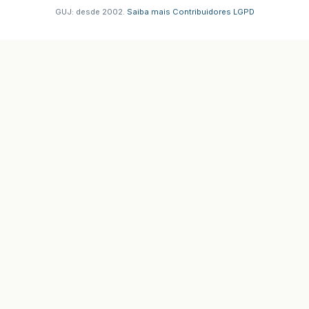
GUJ: desde 2002.
·
Saiba mais
·
Contribuidores
·
LGPD