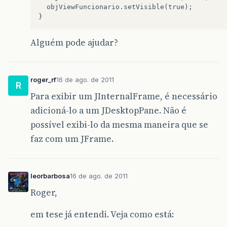
  objViewFuncionario.setVisible(true);

Alguém pode ajudar?
roger_rf
16 de ago. de 2011
R
Para exibir um JInternalFrame, é necessário
adicioná-lo a um JDesktopPane. Não é
possível exibi-lo da mesma maneira que se
faz com um JFrame.
leorbarbosa
16 de ago. de 2011
Roger,
em tese já entendi. Veja como está: