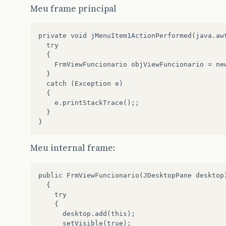
Meu frame principal
private void jMenuItem1ActionPerformed(java.aw
  try

  {

    FrmViewFuncionario objViewFuncionario = new
  }

  catch (Exception e)

  {

    e.printStackTrace();;

  }

Meu internal frame:
public FrmViewFuncionario(JDesktopPane desktop)
  {

    try 

    {

      desktop.add(this);

      setVisible(true);
