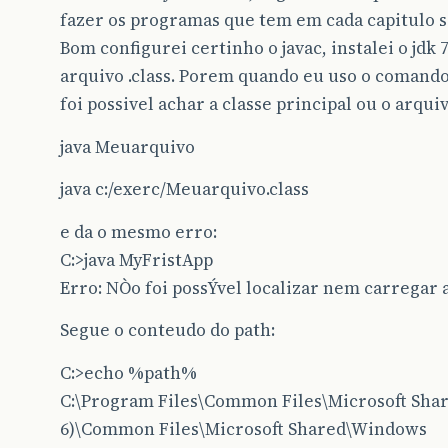
fazer os programas que tem em cada capitulo 
Bom configurei certinho o javac, instalei o jdk 
arquivo .class. Porem quando eu uso o comando
foi possivel achar a classe principal ou o arquivo
java Meuarquivo
java c:/exerc/Meuarquivo.class
e da o mesmo erro:
C:>java MyFristApp
Erro: NÒo foi possÝvel localizar nem carregar 
Segue o conteudo do path:
C:>echo %path%
C:\Program Files\Common Files\Microsoft Shar
6)\Common Files\Microsoft Shared\Windows