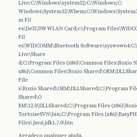
Live;C:\Windows\system32;C:\Windows;C:
Windows\System32\Wbem;C:\Windows\System32
m Fil
es\Dell\DW WLAN Card;c:\Program Files\WIDC
Fil
es\WIDCOMM\Bluetooth Software\syswow64;C:\
Live\Share
d;C:\Program Files (x86)\Common Files\Roxio 
x86)\Common Files\Roxio Shared\OEM\DLLShar
File
s\Roxio Shared\OEM\DLLShared;C:\Program Fil
Shared\O
EM\12.0\DLLShared;C:\Program Files (x86)\Rox
TortoiseSVN\bin;C:\Program Files (x86)\EasyPH
Files\Java\jdk1.7.0\bin
Agradeço qualquer ajuda.