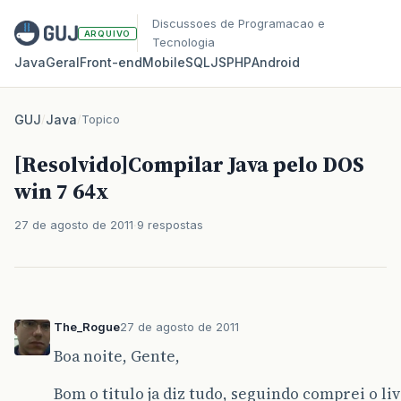
Discussoes de Programacao e
ARQUIVO
Tecnologia
Java
Geral
Front‑end
Mobile
SQL
JS
PHP
Android
GUJ
/
Java
/
Topico
[Resolvido]Compilar Java pelo DOS
win 7 64x
27 de agosto de 2011
9 respostas
The_Rogue
27 de agosto de 2011
Boa noite, Gente,
Bom o titulo ja diz tudo, seguindo comprei o liv