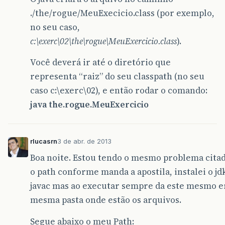
./the/rogue/MeuExecicio.class (por exemplo,
no seu caso,
c:\exerc\02\the\rogue\MeuExercicio.class
).
Você deverá ir até o diretório que
representa “raiz” do seu classpath (no seu
caso c:\exerc\02), e então rodar o comando:
java the.rogue.MeuExercicio
rlucasrn
3 de abr. de 2013
Boa noite. Estou tendo o mesmo problema citado
o path conforme manda a apostila, instalei o j
javac mas ao executar sempre da este mesmo e
mesma pasta onde estão os arquivos.
Segue abaixo o meu Path: