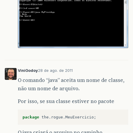
ViniGodoy
28 de ago. de 2011
O comando “java” aceita um nome de classe,
não um nome de arquivo.
Por isso, se sua classe estiver no pacote
package
the
.
rogue
.
MeuExercicio
;
O java criará o arquivo no caminho