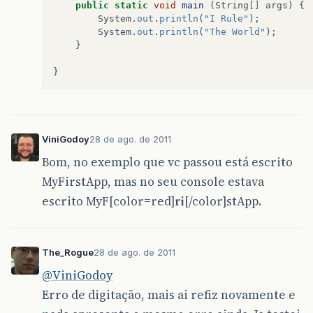
public
static
void
main
(
String
[]
args
)
{
System
.
out
.
println
(
"I Rule"
);
System
.
out
.
println
(
"The World"
);
}
}
ViniGodoy
28 de ago. de 2011
Bom, no exemplo que vc passou está escrito
MyFirstApp, mas no seu console estava
escrito MyF[color=red]
ri
[/color]stApp.
The_Rogue
28 de ago. de 2011
@ViniGodoy
Erro de digitação, mais ai refiz novamente e