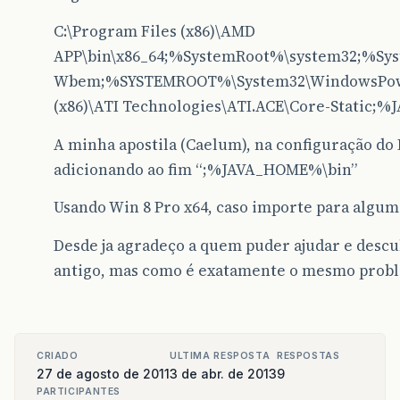
C:\Program Files (x86)\AMD
APP\bin\x86_64;%SystemRoot%\system32;%Sy
Wbem;%SYSTEMROOT%\System32\WindowsPowerS
(x86)\ATI Technologies\ATI.ACE\Core-Static
A minha apostila (Caelum), na configuração do 
adicionando ao fim “;%JAVA_HOME%\bin”
Usando Win 8 Pro x64, caso importe para algu
Desde ja agradeço a quem puder ajudar e desc
antigo, mas como é exatamente o mesmo proble
CRIADO
ULTIMA RESPOSTA
RESPOSTAS
27 de agosto de 2011
3 de abr. de 2013
9
PARTICIPANTES