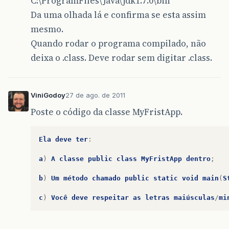
C:\ProgramFiles\Java\jdk1.7.0\bin
Da uma olhada lá e confirma se esta assim
mesmo.
Quando rodar o programa compilado, não
deixa o .class. Deve rodar sem digitar .class.
ViniGodoy
27 de ago. de 2011
Poste o código da classe MyFristApp.
Ela
deve
ter
:
a
)
A
classe
public
class
MyFristApp
dentro
;
b
)
Um
método
chamado
public
static
void
main
(
S
c
)
Você
deve
respeitar
as
letras
maiúsculas
/
mi