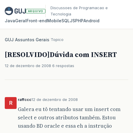
Discussoes de Programacao e
ARQUIVO
Tecnologia
Java
Geral
Front‑end
Mobile
SQL
JS
PHP
Android
GUJ
/
Assuntos Gerais
/
Topico
[RESOLVIDO]Dúvida com INSERT
12 de dezembro de 2008
6 respostas
raffccc
12 de dezembro de 2008
R
Galera eu tô tentando usar um insert com
select e outros atributos também. Estou
usando BD oracle e essa eh a instrução