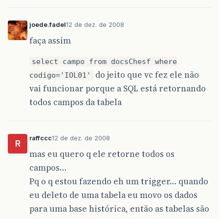
joede.fadel
12 de dez. de 2008
faça assim
select campo from docsChesf where
do jeito que vc fez ele não
codigo='IOL01'
vai funcionar porque a SQL está retornando
todos campos da tabela
raffccc
12 de dez. de 2008
R
mas eu quero q ele retorne todos os
campos…
Pq o q estou fazendo eh um trigger… quando
eu deleto de uma tabela eu movo os dados
para uma base histórica, então as tabelas são