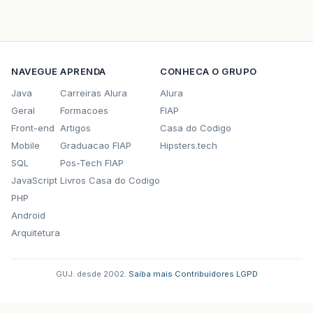
NAVEGUE
APRENDA
CONHECA O GRUPO
Java
Carreiras Alura
Alura
Geral
Formacoes
FIAP
Front-end
Artigos
Casa do Codigo
Mobile
Graduacao FIAP
Hipsters.tech
SQL
Pos-Tech FIAP
JavaScript
Livros Casa do Codigo
PHP
Android
Arquitetura
GUJ: desde 2002.
·
Saiba mais
·
Contribuidores
·
LGPD