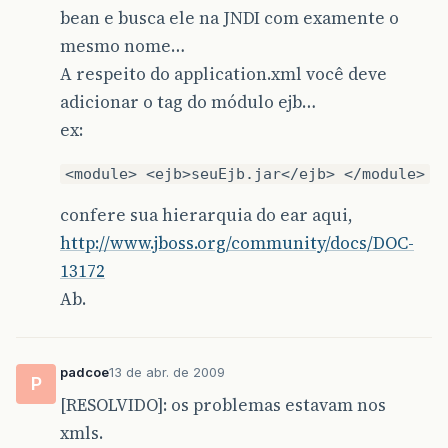
bean e busca ele na JNDI com examente o
mesmo nome…
A respeito do application.xml você deve
adicionar o tag do módulo ejb…
ex:
<module> <ejb>seuEjb.jar</ejb> </module>
confere sua hierarquia do ear aqui,
http://www.jboss.org/community/docs/DOC-
13172
Ab.
padcoe
13 de abr. de 2009
P
[RESOLVIDO]: os problemas estavam nos
xmls.