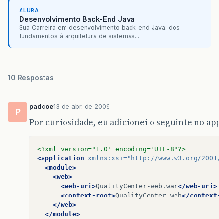
ALURA
Desenvolvimento Back-End Java
Sua Carreira em desenvolvimento back-end Java: dos
fundamentos à arquitetura de sistemas...
10 Respostas
padcoe
13 de abr. de 2009
P
Por curiosidade, eu adicionei o seguinte no ap
<?xml version="1.0" encoding="UTF-8"?>
<application
xmlns:xsi=
"http://www.w3.org/2001
<module>
<web>
<web-uri>
QualityCenter-web.war
</web-uri>
<context-root>
QualityCenter-web
</context
</web>
</module>