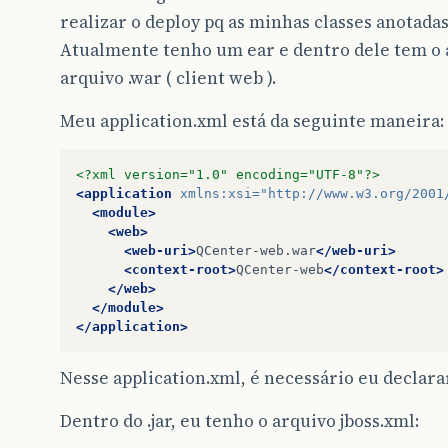
realizar o deploy pq as minhas classes anotadas
Atualmente tenho um ear e dentro dele tem o ar
arquivo .war ( client web ).
Meu application.xml está da seguinte maneira:
<?xml version="1.0" encoding="UTF-8"?>
<application
xmlns:xsi=
"http://www.w3.org/2001
<module>
<web>
<web-uri>
QCenter-web.war
</web-uri>
<context-root>
QCenter-web
</context-root>
</web>
</module>
</application>
Nesse application.xml, é necessário eu declara
Dentro do .jar, eu tenho o arquivo jboss.xml: