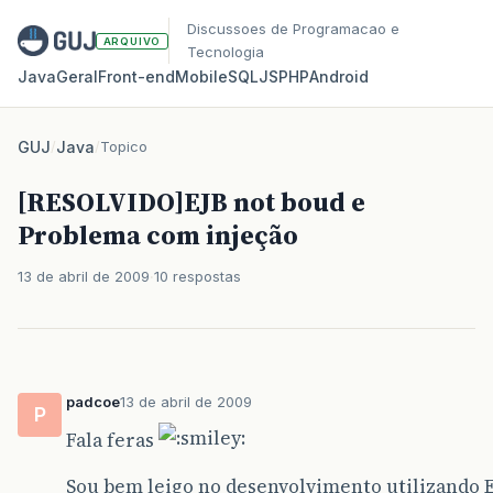
Discussoes de Programacao e
ARQUIVO
Tecnologia
Java
Geral
Front‑end
Mobile
SQL
JS
PHP
Android
GUJ
/
Java
/
Topico
[RESOLVIDO]EJB not boud e
Problema com injeção
13 de abril de 2009
10 respostas
padcoe
13 de abril de 2009
P
Fala feras
Sou bem leigo no desenvolvimento utilizando EJ