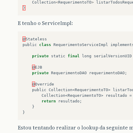
Collection
<
RequerimentoTO
>
listarTodosRequ
}
E tenho o ServiceImpl:
@
Stateless
public
class
RequerimentoServiceImpl
implement
private
static
final
long
serialVersionUID
@
EJB
private
RequerimentoDAO
requerimentoDAO
;
@
Override
public
Collection
<
RequerimentoTO
>
listarTo
Collection
<
RequerimentoTO
>
resultado
=
return
resultado
;
}
}
Estou tentando realizar o lookup da seguinte 