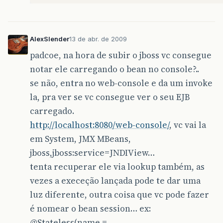
AlexSlender
13 de abr. de 2009
padcoe, na hora de subir o jboss vc consegue
notar ele carregando o bean no console?..
se não, entra no web-console e da um invoke
la, pra ver se vc consegue ver o seu EJB
carregado.
http://localhost:8080/web-console/
, vc vai la
em System, JMX MBeans,
jboss,jboss:service=JNDIView…
tenta recuperar ele via lookup também, as
vezes a execeção lançada pode te dar uma
luz diferente, outra coisa que vc pode fazer
é nomear o bean session… ex:
@Stateless
(name =