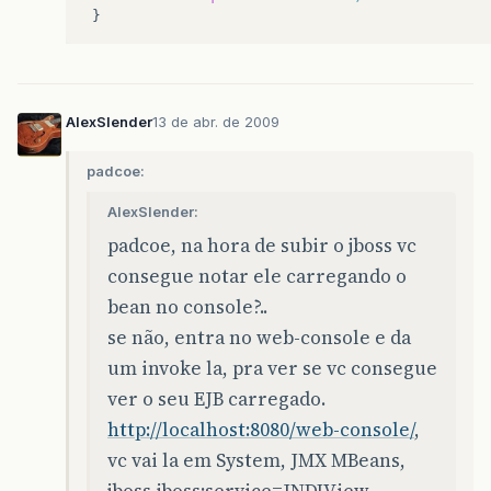
AlexSlender
13 de abr. de 2009
padcoe:
AlexSlender:
padcoe, na hora de subir o jboss vc
consegue notar ele carregando o
bean no console?..
se não, entra no web-console e da
um invoke la, pra ver se vc consegue
ver o seu EJB carregado.
http://localhost:8080/web-console/
,
vc vai la em System, JMX MBeans,
jboss,jboss:service=JNDIView…