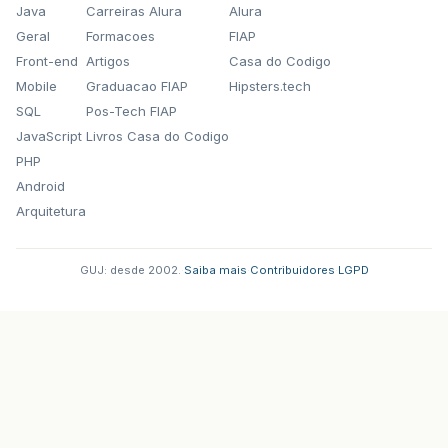
Java
Carreiras Alura
Alura
Geral
Formacoes
FIAP
Front-end
Artigos
Casa do Codigo
Mobile
Graduacao FIAP
Hipsters.tech
SQL
Pos-Tech FIAP
JavaScript
Livros Casa do Codigo
PHP
Android
Arquitetura
GUJ: desde 2002.
·
Saiba mais
·
Contribuidores
·
LGPD