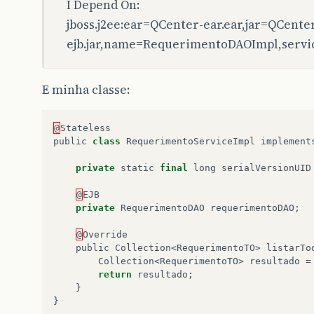
I Depend On:
jboss.j2ee:ear=QCenter-ear.ear,jar=QCente
ejb.jar,name=RequerimentoDAOImpl,servi
E minha classe:
@
Stateless
public
class
RequerimentoServiceImpl
implement
private
static
final
long
serialVersionUID
@
EJB
private
RequerimentoDAO
requerimentoDAO
;
@
Override
public
Collection
<
RequerimentoTO
>
listarTo
Collection
<
RequerimentoTO
>
resultado
=
return
resultado
;
}
}