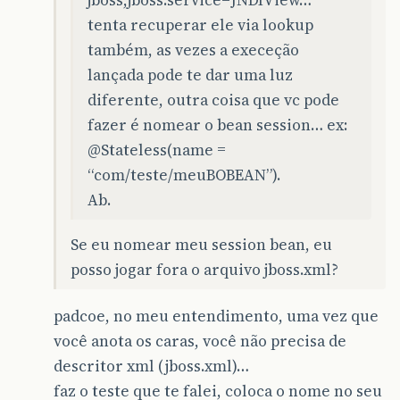
tenta recuperar ele via lookup
também, as vezes a execeção
lançada pode te dar uma luz
diferente, outra coisa que vc pode
fazer é nomear o bean session… ex:
@Stateless
(name =
“com/teste/meuBOBEAN”).
Ab.
Se eu nomear meu session bean, eu
posso jogar fora o arquivo jboss.xml?
padcoe, no meu entendimento, uma vez que
você anota os caras, você não precisa de
descritor xml (jboss.xml)…
faz o teste que te falei, coloca o nome no seu