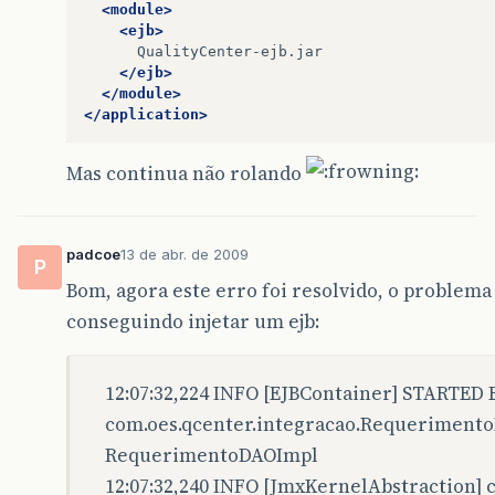
<module>
<ejb>
</ejb>
</module>
</application>
Mas continua não rolando
padcoe
13 de abr. de 2009
P
Bom, agora este erro foi resolvido, o problema
conseguindo injetar um ejb:
12:07:32,224 INFO [EJBContainer] STARTED E
com.oes.qcenter.integracao.Requeriment
RequerimentoDAOImpl
12:07:32,240 INFO [JmxKernelAbstraction] 