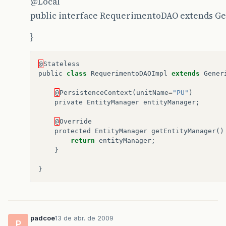
@Local
public interface RequerimentoDAO extends Ge
}
@
Stateless
public
class
RequerimentoDAOImpl
extends
Gener
@
PersistenceContext
(
unitName
=
"PU"
)
private
EntityManager
entityManager
;
@
Override
protected
EntityManager
getEntityManager
()
return
entityManager
;
}
}
padcoe
13 de abr. de 2009
P