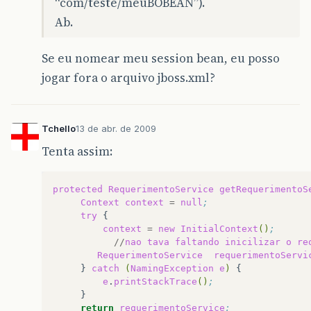
“com/teste/meuBOBEAN”).
Ab.
Se eu nomear meu session bean, eu posso
jogar fora o arquivo jboss.xml?
Tchello
13 de abr. de 2009
Tenta assim:
protected
RequerimentoService
getRequerimentoS
Context
context
=
null
;  
try
{
context
=
new
InitialContext
()
;  
//
nao
tava
faltando
inicilizar
o
re
RequerimentoService
requerimentoServi
}
catch
(
NamingException
e
)
{
e
.
printStackTrace
()
;  
}
return
requerimentoService
;  