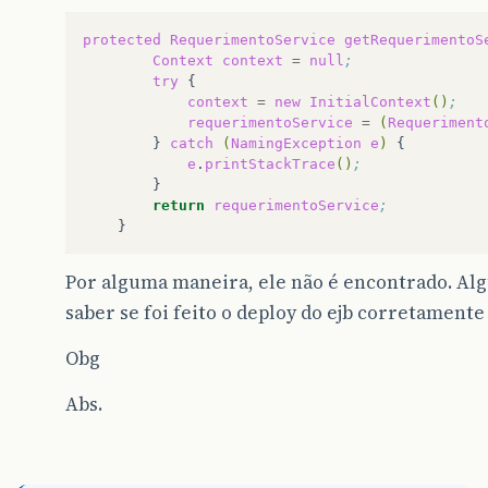
protected
RequerimentoService
getRequerimentoS
Context
context
=
null
;
try
context
=
new
InitialContext
()
;
requerimentoService
=
(
Requeriment
}
catch
(
NamingException
e
)
e
.
printStackTrace
()
;
return
requerimentoService
;
Por alguma maneira, ele não é encontrado. Al
saber se foi feito o deploy do ejb corretamente 
Obg
Abs.