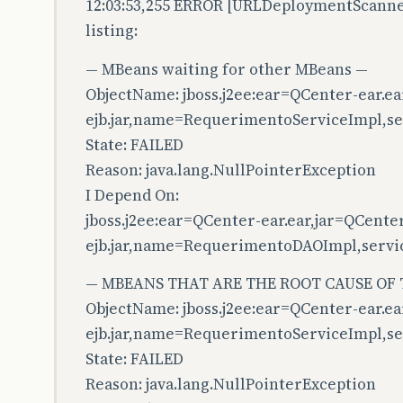
12:03:53,255 ERROR [URLDeploymentScann
listing:
— MBeans waiting for other MBeans —
ObjectName: jboss.j2ee:ear=QCenter-ear.ea
ejb.jar,name=RequerimentoServiceImpl,se
State: FAILED
Reason: java.lang.NullPointerException
I Depend On:
jboss.j2ee:ear=QCenter-ear.ear,jar=QCente
ejb.jar,name=RequerimentoDAOImpl,servi
— MBEANS THAT ARE THE ROOT CAUSE OF
ObjectName: jboss.j2ee:ear=QCenter-ear.ea
ejb.jar,name=RequerimentoServiceImpl,se
State: FAILED
Reason: java.lang.NullPointerException