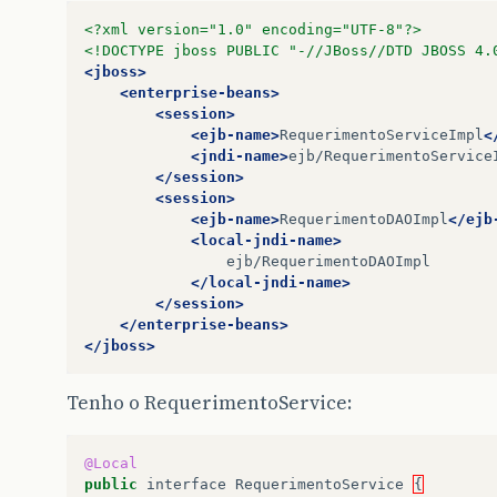
<?xml version="1.0" encoding="UTF-8"?>
<!DOCTYPE jboss PUBLIC "-//JBoss//DTD JBOSS 4.
<jboss>
<enterprise-beans>
<session>
<ejb-name>
RequerimentoServiceImpl
<
<jndi-name>
ejb/RequerimentoService
</session>
<session>
<ejb-name>
RequerimentoDAOImpl
</ejb
<local-jndi-name>
</local-jndi-name>
</session>
</enterprise-beans>
</jboss>
Tenho o RequerimentoService:
@Local
public
interface
RequerimentoService
{