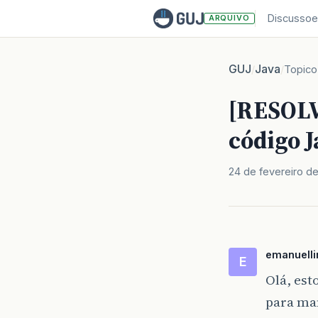
Discussoe
ARQUIVO
GUJ
Java
/
/
Topico
[RESOLV
código J
24 de fevereiro d
emanuell
E
Olá, est
para ma