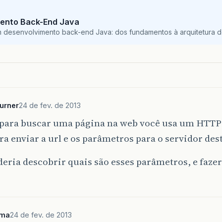
ento Back-End Java
m desenvolvimento back-end Java: dos fundamentos à arquitetura de
urner
24 de fev. de 2013
para buscar uma página na web você usa um HTT
a enviar a url e os parâmetros para o servidor des
eria descobrir quais são esses parâmetros, e faz
ima
24 de fev. de 2013