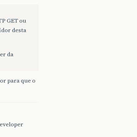
TP GET ou
idor desta
er da
or para que o
eveloper