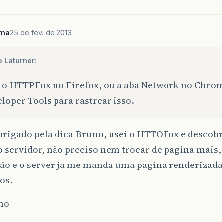
ima
25 de fev. de 2013
 Laturner:
o HTTPFox no Firefox, ou a aba Network no Chro
loper Tools para rastrear isso.
rigado pela dica Bruno, usei o HTTOFox e descobr
o servidor, não preciso nem trocar de pagina mais
ção e o server ja me manda uma pagina renderizada
os.
mo