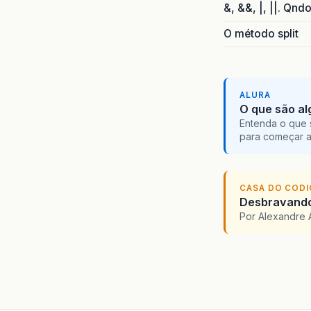
&, &&, |, ||. Qnd
O método split
ALURA
O que são al
Entenda o que 
para começar 
CASA DO COD
Desbravando 
Por Alexandre 