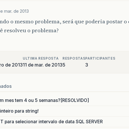
de mar. de 2013
endo o mesmo problema, será que poderia postar o 
cê resolveu o problema?
ULTIMA RESPOSTA
RESPOSTAS
PARTICIPANTES
iro de 2013
11 de mar. de 2013
5
3
nados
um mes tem 4 ou 5 semanas?[RESOLVIDO]
nteiro para string!
para selecionar intervalo de data SQL SERVER