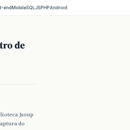
t‑end
Mobile
SQL
JS
PHP
Android
tro de
lioteca Jsoup
aptura do