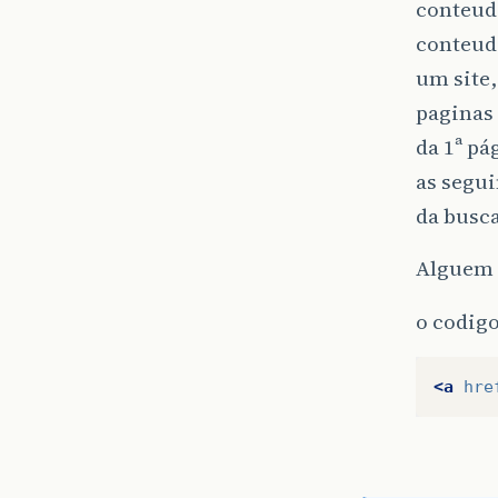
conteud
conteud
um site,
paginas 
da 1ª pá
as segui
da busc
Alguem 
o codigo
<a
hre