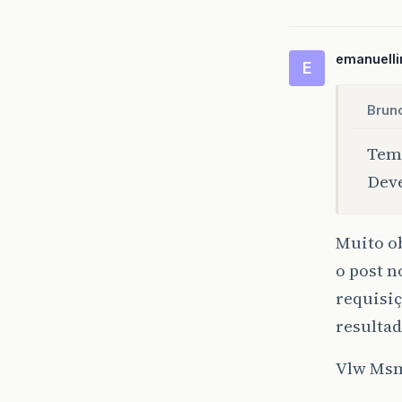
emanuell
E
Bruno
Tem 
Deve
Muito ob
o post n
requisi
resultad
Vlw Ms