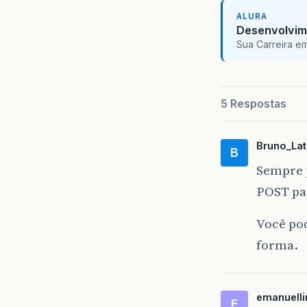
ALURA
Desenvolvim
Sua Carreira e
5 Respostas
Bruno_Lat
B
Sempre 
POST par
Você pod
forma.
emanuell
E