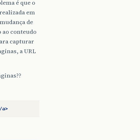
lema é que o
 realizada em
a mudança de
so ao conteudo
ara capturar
aginas, a URL
áginas??
/a>