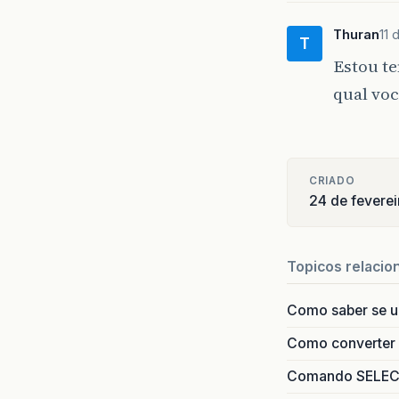
Thuran
11 
T
Estou t
qual vo
CRIADO
24 de fevere
Topicos relacio
Como saber se 
Como converter i
Comando SELECT 