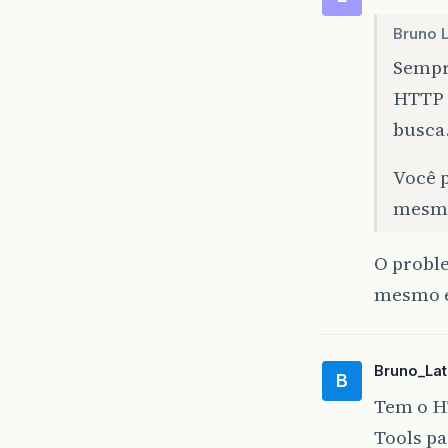
Bruno L
Sempr
HTTP P
busca
Você p
mesma
O proble
mesmo e
Bruno_Lat
B
Tem o H
Tools pa