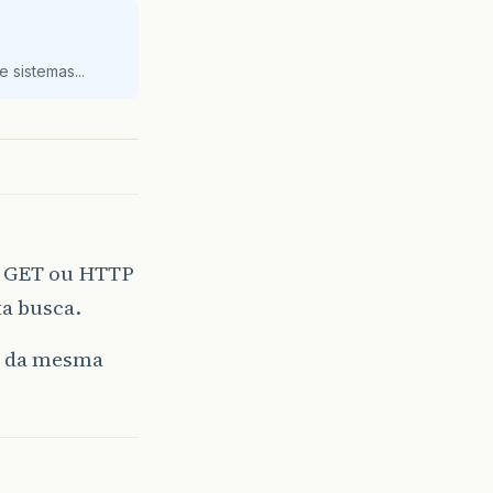
 sistemas...
P GET ou HTTP
ta busca.
er da mesma