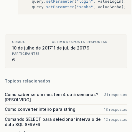
query
.
setParameter
(
"login"
,
valueLogin
);
query
.
setParameter
(
"senha"
,
valueSenha
);
CRIADO
ULTIMA RESPOSTA
RESPOSTAS
10 de julho de 2017
11 de jul. de 2017
9
PARTICIPANTES
6
Topicos relacionados
Como saber se um mes tem 4 ou 5 semanas?
31 respostas
[RESOLVIDO]
Como converter inteiro para string!
13 respostas
Comando SELECT para selecionar intervalo de
12 respostas
data SQL SERVER