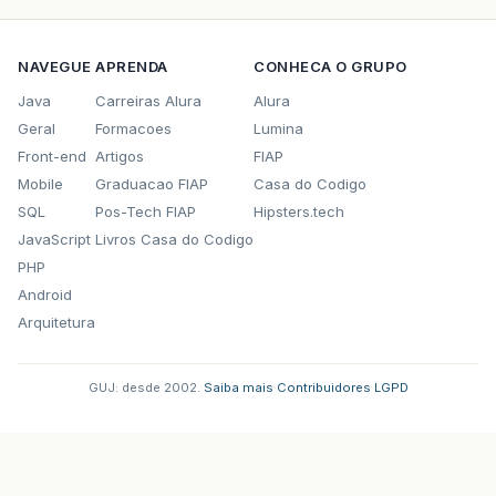
NAVEGUE
APRENDA
CONHECA O GRUPO
Java
Carreiras Alura
Alura
Geral
Formacoes
Lumina
Front-end
Artigos
FIAP
Mobile
Graduacao FIAP
Casa do Codigo
SQL
Pos-Tech FIAP
Hipsters.tech
JavaScript
Livros Casa do Codigo
PHP
Android
Arquitetura
GUJ: desde 2002.
·
Saiba mais
·
Contribuidores
·
LGPD