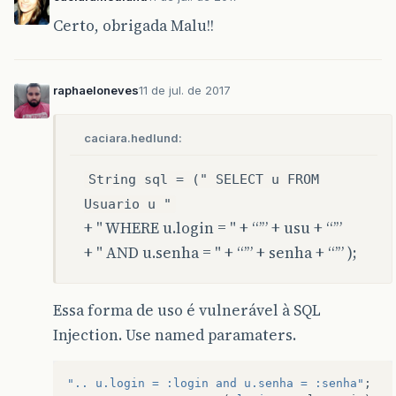
Certo, obrigada Malu!!
raphaeloneves
11 de jul. de 2017
caciara.hedlund:
String sql = (" SELECT u FROM
Usuario u "
+ " WHERE u.login = " + “’” + usu + “’”
+ " AND u.senha = " + “’” + senha + “’” );
Essa forma de uso é vulnerável à SQL
Injection. Use named paramaters.
".. u.login = :login and u.senha = :senha"
;