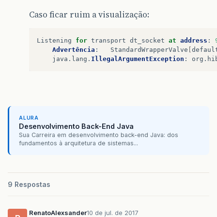
Caso ficar ruim a visualização:
Listening
for
transport
dt_socket
at
address
:
Advertência
:
StandardWrapperValve
[
defaul
java
.
lang
.
IllegalArgumentException
:
org
.
hi
ALURA
Desenvolvimento Back-End Java
Sua Carreira em desenvolvimento back-end Java: dos
fundamentos à arquitetura de sistemas...
9 Respostas
RenatoAlexsander
10 de jul. de 2017