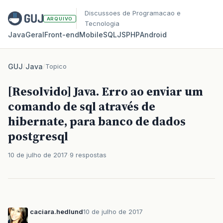
Discussoes de Programacao e
ARQUIVO
Tecnologia
Java
Geral
Front‑end
Mobile
SQL
JS
PHP
Android
GUJ
/
Java
/
Topico
[Resolvido] Java. Erro ao enviar um
comando de sql através de
hibernate, para banco de dados
postgresql
10 de julho de 2017
9 respostas
caciara.hedlund
10 de julho de 2017