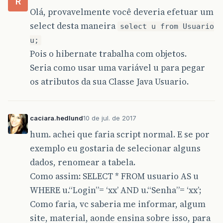
R
Olá, provavelmente você deveria efetuar um
select desta maneira
select u from Usuario
u;
Pois o hibernate trabalha com objetos.
Seria como usar uma variável u para pegar
os atributos da sua Classe Java Usuario.
caciara.hedlund
10 de jul. de 2017
hum. achei que faria script normal. E se por
exemplo eu gostaria de selecionar alguns
dados, renomear a tabela.
Como assim: SELECT * FROM usuario AS u
WHERE u.“Login”= ‘xx’ AND u.“Senha”= ‘xx’;
Como faria, vc saberia me informar, algum
site, material, aonde ensina sobre isso, para