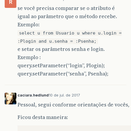
R
se você precisa comparar se o atributo é
igual ao parâmetro que o método recebe.
Exemplo:
select u from Usuario u where u.login =
:Plogin and u.senha = :Psenha;
e setar os parâmetros senha e login.
Exemplo :
query.setParameter(“login”, Plogin);
query.setParameter(“senha”, Psenha);
caciara.hedlund
10 de jul. de 2017
Pessoal, segui conforme orientações de vocês,
Ficou desta maneira: