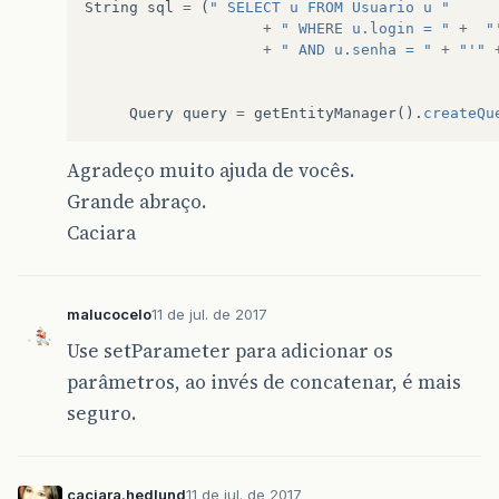
String
sql
=
(
" SELECT u FROM Usuario u "
+
" WHERE u.login = "
+
"
+
" AND u.senha = "
+
"'"
Query
query
=
getEntityManager
().
createQu
Agradeço muito ajuda de vocês.
Grande abraço.
Caciara
malucocelo
11 de jul. de 2017
Use setParameter para adicionar os
parâmetros, ao invés de concatenar, é mais
seguro.
caciara.hedlund
11 de jul. de 2017