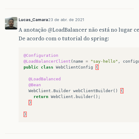
Lucas_Camara
23 de abr. de 2021
A anotação
@LoadBalancer
não está no lugar ce
De acordo com o tutorial do spring:
@Configuration
@LoadBalancerClient
(
name
=
"say-hello"
,
config
public
class
WebClientConfig
{
@LoadBalanced
@Bean
WebClient
.
Builder
webClientBuilder
()
{
return
WebClient
.
builder
();
}
}