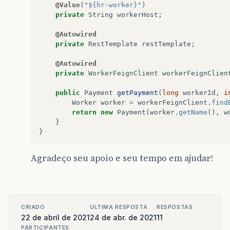
@Value
(
"${hr-worker}"
)
private
String
workerHost
;
@Autowired
private
RestTemplate
restTemplate
;
@Autowired
private
WorkerFeignClient
workerFeignClien
public
Payment
getPayment
(
long
workerId
,
i
Worker
worker
=
workerFeignClient
.
find
return
new
Payment
(
worker
.
getName
(),
w
}
}
Agradeço seu apoio e seu tempo em ajudar!
CRIADO
ULTIMA RESPOSTA
RESPOSTAS
22 de abril de 2021
24 de abr. de 2021
11
PARTICIPANTES