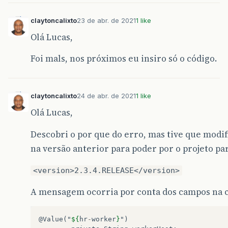
claytoncalixto
23 de abr. de 2021
1 like
Olá Lucas,
Foi mals, nos próximos eu insiro só o código.
claytoncalixto
24 de abr. de 2021
1 like
Olá Lucas,
Descobri o por que do erro, mas tive que modi
na versão anterior para poder por o projeto p
<version>2.3.4.RELEASE</version>
A mensagem ocorria por conta dos campos na cl
@Value("
${
hr
-
worker
}