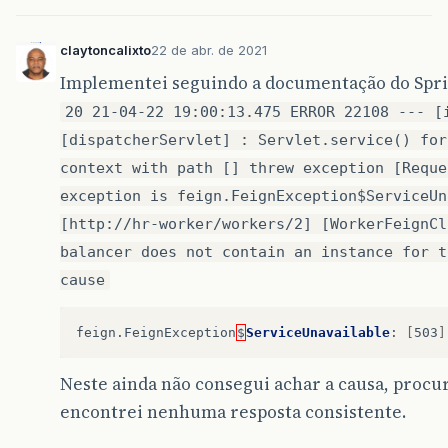
claytoncalixto
22 de abr. de 2021
Implementei seguindo a documentação do Sprin
20 21-04-22 19:00:13.475 ERROR 22108 --- [
[dispatcherServlet] : Servlet.service() for
context with path [] threw exception [Reque
exception is feign.FeignException$ServiceUn
[http://hr-worker/workers/2] [WorkerFeignCl
balancer does not contain an instance for t
cause
feign
.
FeignException
$
ServiceUnavailable
:
[
503
]
Neste ainda não consegui achar a causa, procu
encontrei nenhuma resposta consistente.