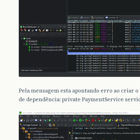
Pela mensagem esta apontando erro ao criar 
de dependência: private PaymentService servic