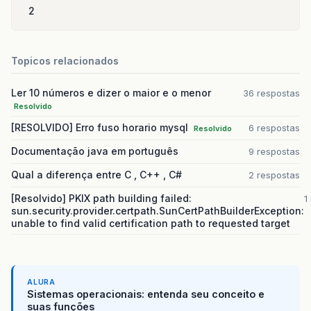
2
Topicos relacionados
Ler 10 números e dizer o maior e o menor
36 respostas
Resolvido
[RESOLVIDO] Erro fuso horario mysql
6 respostas
Resolvido
Documentação java em português
9 respostas
Qual a diferença entre C , C++ , C#
2 respostas
[Resolvido] PKIX path building failed:
1
sun.security.provider.certpath.SunCertPathBuilderException:
unable to find valid certification path to requested target
ALURA
Sistemas operacionais: entenda seu conceito e
suas funções