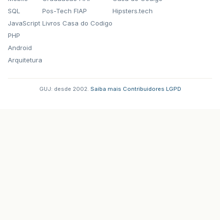
SQL
Pos-Tech FIAP
Hipsters.tech
JavaScript
Livros Casa do Codigo
PHP
Android
Arquitetura
GUJ: desde 2002.
·
Saiba mais
·
Contribuidores
·
LGPD