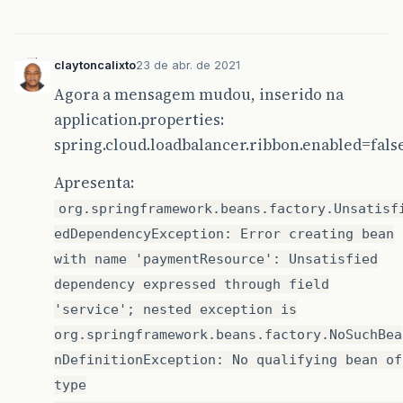
claytoncalixto
23 de abr. de 2021
Agora a mensagem mudou, inserido na
application.properties:
spring.cloud.loadbalancer.ribbon.enabled=fals
Apresenta:
org.springframework.beans.factory.Unsatisf
edDependencyException: Error creating bean
with name 'paymentResource': Unsatisfied
dependency expressed through field
'service'; nested exception is
org.springframework.beans.factory.NoSuchBea
nDefinitionException: No qualifying bean of
type