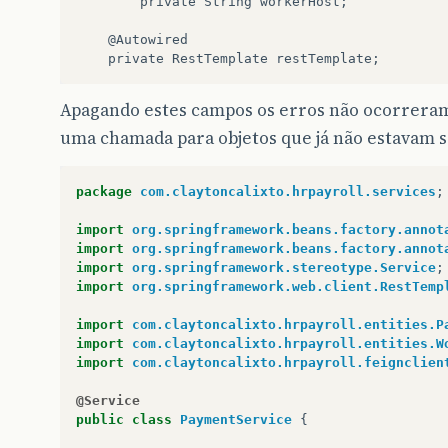
private
String
private
RestTemplate
Apagando estes campos os erros não ocorreram 
uma chamada para objetos que já não estavam 
package
com.claytoncalixto.hrpayroll.services
;
import
org.springframework.beans.factory.annot
import
org.springframework.beans.factory.annot
import
org.springframework.stereotype.Service
;
import
org.springframework.web.client.RestTemp
import
com.claytoncalixto.hrpayroll.entities.P
import
com.claytoncalixto.hrpayroll.entities.W
import
com.claytoncalixto.hrpayroll.feignclien
@Service
public
class
PaymentService
{