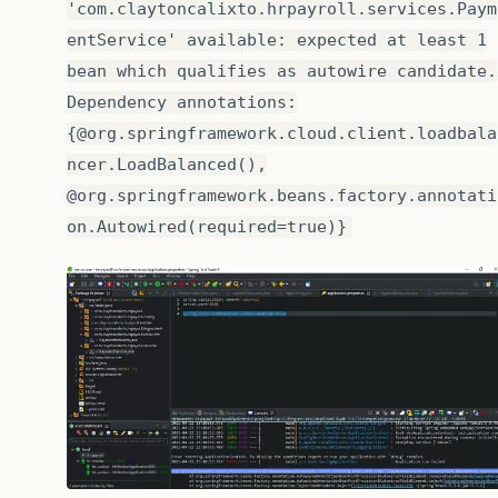
'com.claytoncalixto.hrpayroll.services.Paym
entService' available: expected at least 1
bean which qualifies as autowire candidate.
Dependency annotations:
{@org.springframework.cloud.client.loadbala
ncer.LoadBalanced(),
@org.springframework.beans.factory.annotati
on.Autowired(required=true)}