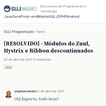
Discussoes de Programacao e
ARQUIVO
Tecnologia
Java
Geral
Front‑end
Mobile
SQL
JS
PHP
Android
GUJ
/
Programação
/
Topico
[RESOLVIDO] - Módulos do Zuul,
Hystrix e Ribbon descontinuados
22 de abril de 2021
11 respostas
java
claytoncalixto
22 de abril de 2021
Olá Experts, tudo bem?