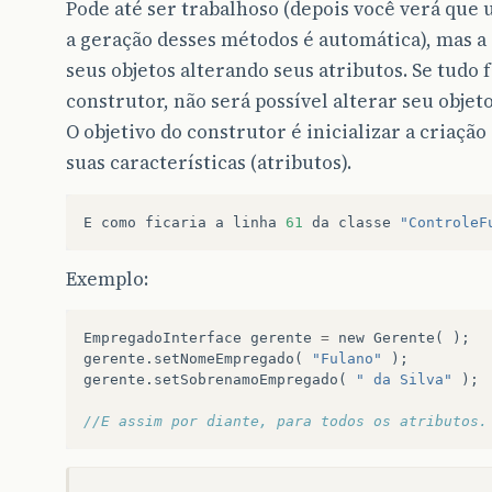
Pode até ser trabalhoso (depois você verá que 
a geração desses métodos é automática), mas a 
seus objetos alterando seus atributos. Se tudo
construtor, não será possível alterar seu objeto
O objetivo do construtor é inicializar a criação 
suas características (atributos).
E
como
ficaria
a
linha
61
da
classe
"ControleF
Exemplo:
EmpregadoInterface
gerente
=
new
Gerente
(
);
gerente
.
setNomeEmpregado
(
"Fulano"
);
gerente
.
setSobrenamoEmpregado
(
" da Silva"
);
//E assim por diante, para todos os atributos.