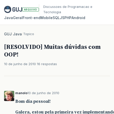
Discussoes de Programacao e
ARQUIVO
Tecnologia
Java
Geral
Front‑end
Mobile
SQL
JS
PHP
Android
GUJ
/
Java
/
Topico
[RESOLVIDO] Muitas dúvidas com
OOP!
10 de junho de 2010
16 respostas
manolo
10 de junho de 2010
Bom dia pessoal!
Galera, estou pela primeira vez implementan