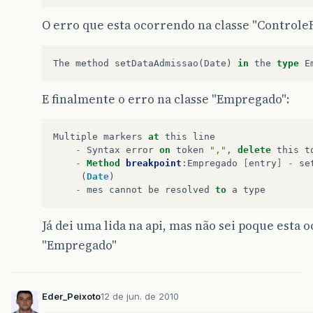
O erro que esta ocorrendo na classe "Controle
The
method
setDataAdmissao
(
Date
)
in
the
type
E
E finalmente o erro na classe "Empregado":
Multiple
markers
at
this
line
-
Syntax
error
on
token
","
,
delete
this
t
-
Method
breakpoint
:
Empregado
[
entry
]
-
se
(
Date
)
-
mes
cannot
be
resolved
to
a
type
Já dei uma lida na api, mas não sei poque esta 
"Empregado"
Eder_Peixoto
12 de jun. de 2010