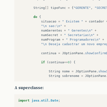
String
[]
tipoFunc
=
{
"GERENTE"
,
"SECRE
do
{
situacao
=
" Existem "
+
contador
"\n sao:\n"
+
numGerentes
+
" Gerentes\n"
+
numSecret
+
" Secretarias\n"
+
numProgram
+
" Programadores\n"
+
"\n Deseja cadastrar um novo empre
continua
=
JOptionPane
.
showConfirm
if
(
continua
==
0
)
{
String
nome
=
JOptionPane
.
show
String
sobrenome
=
JOptionPane
String
ano
=
JOptionPane
.
showI
A superclasse:
int
a
=
Integer
.
parseInt
(
ano
String
mes
=
JOptionPane
.
showI
import
java.util.Date
;
int
m
=
Integer
.
parseInt
(
mes
);