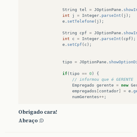
String
tel
=
JOptionPane
.
showI
int
j
=
Integer
.
parseInt
(
j
);
e
.
setTelefone
(
j
);
String
cpf
=
JOptionPane
.
showI
int
c
=
Integer
.
parseInt
(
cpf
);
e
.
setCpf
(
c
);
tipo
=
JOptionPane
.
showOptionD
if
(
tipo
==
0
)
{
// informou que é GERENTE
Empregado
gerente
=
new
Ge
empregados
[
contador
]
=
e
.
g
numGerentes
++
;
for
(
int
i
=
0
;
i
<
emprega
Obrigado cara!
if
(
empregados
[
i
]
inst
Abraço
:D
Gerente
p
=
(
Gerente
)
}