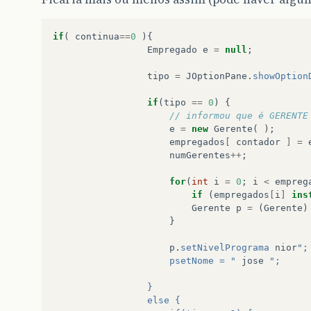
if
(
continua
==
0
){
Empregado
e
=
null
;
tipo
=
JOptionPane
.
showOption
if
(
tipo
==
0
)
{
// informou que é GERENTE
e
=
new
Gerente
(
);
empregados
[
contador
]
=
numGerentes
++
;
for
(
int
i
=
0
;
i
<
empreg
if
(
empregados
[
i
]
ins
Gerente
p
=
(
Gerente
)
}
p
.
setNivelPrograma
nior
";
                     psetNome = "
jose
";  
                 }
                 else {