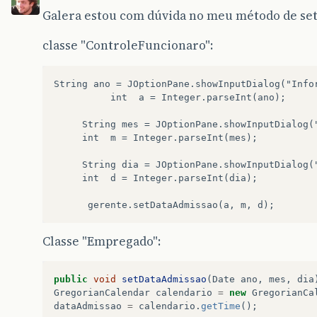
Galera estou com dúvida no meu método de set
classe "ControleFuncionaro":
String ano = JOptionPane.showInputDialog("Infor
          int  a = Integer.parseInt(ano);

	 String mes = JOptionPane.showInputDialog("Informe o mes de adimissao " + gerente.getNome());

	 int  m = Integer.parseInt(mes);

	 String dia = JOptionPane.showInputDialog("Informe o dia de adimissao " + gerente.getNome());

	 int  d = Integer.parseInt(dia);

Classe "Empregado":
public
void
setDataAdmissao
(
Date
ano
,
mes
,
dia
GregorianCalendar
calendario
=
new
GregorianCa
dataAdmissao
=
calendario
.
getTime
();