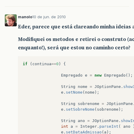
manolo
10 de jun. de 2010
Eder, parece que está clareando minha ideias 
Modifiquei os metodos e retirei o construto (a
enquanto!), será que estou no caminho certo?
if
(
continua
==
0
)
{
Empregado
e
=
new
Empregado
();
String
nome
=
JOptionPane
.
show
e
.
setNome
(
nome
);
String
sobrenome
=
JOptionPane
e
.
setSobreNome
(
sobrenome
);
String
ano
=
JOptionPane
.
showI
int
a
=
Integer
.
parseInt
(
ano
e
.
setDataAdmissao
(
a
);