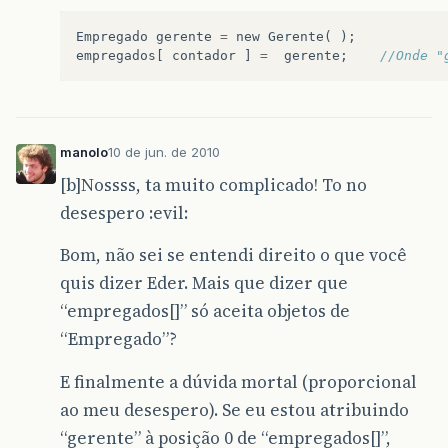
Empregado
gerente
=
new
Gerente
(
);
empregados
[
contador
]
=
gerente
;
//Onde "
manolo
10 de jun. de 2010
[b]Nossss, ta muito complicado! To no
desespero :evil:
Bom, não sei se entendi direito o que você
quis dizer Eder. Mais que dizer que
“empregados[]” só aceita objetos de
“Empregado”?
E finalmente a dúvida mortal (proporcional
ao meu desespero). Se eu estou atribuindo
“gerente” à posição 0 de “empregados[]”,