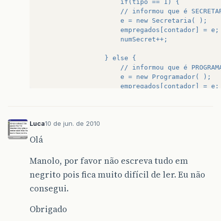
                     if(tipo == 1) {  
                     // informou que é SECRETA
                     e = new Secretaria( );  
                     empregados[contador] = e;
                     numSecret++;  
                 } else {  
                     // informou que é PROGRAM
                     e = new Programador( );  
                     empregados[contador] = e;
                     numProgram++;  
                 }  
Luca
10 de jun. de 2010
                 String nome = JOptionPane.sho
                 e.setNome(nome);  
Olá
                 String sobrenome = JOptionPan
Manolo, por favor não escreva tudo em
                 e.setSobreNome(sobrenome);  
negrito pois fica muito difícil de ler. Eu não
                 String ano = JOptionPane.show
consegui.
                 int a = Integer.parseInt( ano
                 e.setDataAdmissao(a);    
Obrigado
                 String tel = JOptionPane.show