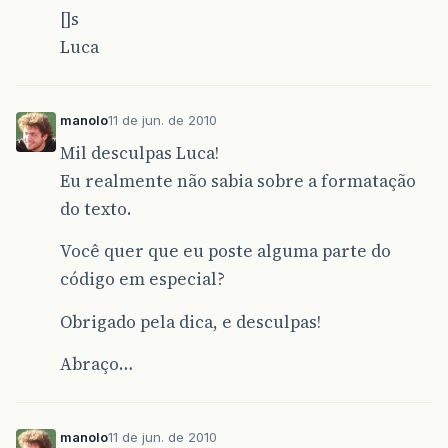
                 int j = Integer.parseInt(j); 
[]s
                 e.setTelefone(j);  
Luca
                 String cpf = JOptionPane.show
                 int c = Integer.parseInt(cpf)
                 e.setCpf(c);  
manolo
11 de jun. de 2010
                 contador++; // incrementa o n
Mil desculpas Luca!
             }  
Eu realmente não sabia sobre a formatação
         } while (continua == 0);  
do texto.
         System.out.println("
LISTANDO
NA
CONSO
Você quer que eu poste alguma parte do
código em especial?
         for (int i = 0; i < contador; i++) { 
             System.out.println("
EMPREGADO
NO
         }  
Obrigado pela dica, e desculpas!
     }  
Abraço…
 }
manolo
11 de jun. de 2010