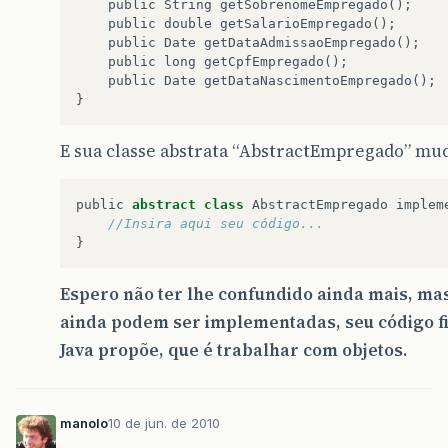
public
String
getSobrenomeEmpregado
();
public
double
getSalarioEmpregado
();
public
Date
getDataAdmissaoEmpregado
();
public
long
getCpfEmpregado
();
public
Date
getDataNascimentoEmpregado
();
}
E sua classe abstrata “AbstractEmpregado” mud
public
abstract
class
AbstractEmpregado
implem
//Insira aqui seu código...
}
Espero não ter lhe confundido ainda mais, ma
ainda podem ser implementadas, seu código fi
Java propõe, que é trabalhar com objetos.
manolo
10 de jun. de 2010