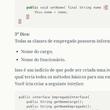
public
void
setNome
(
final
String
nome
)
{
this
.
nome
=
nome
;
}
}
3º Dica:
Todas as classes de empregado possuem info
Nome do cargo;
Nome do funcionário.
Isso é um indício de que pode ser criada uma
in
qual teria todos os métodos básicos para um e
Você iria criar a seguinte
interface
:
public
interface
EmpregadoInterface
{
public
String
getNomeCargo
();
public
String
getNomeEmpregado
();