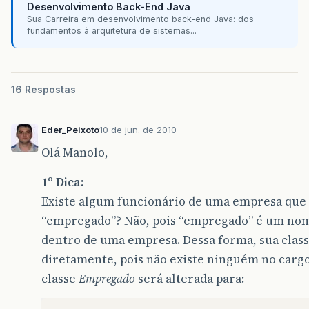
Desenvolvimento Back-End Java
return
cpf
;
Sua Carreira em desenvolvimento back-end Java: dos
fundamentos à arquitetura de sistemas...
}
16 Respostas
protected
void
informaSalario
(
double
salar
salario
=
salarioInformado
;
Eder_Peixoto
10 de jun. de 2010
Olá Manolo,
}
1º Dica:
Existe algum funcionário de uma empresa que
}
“empregado”? Não, pois “empregado” é um nom
dentro de uma empresa. Dessa forma, sua clas
diretamente, pois não existe ninguém no cargo
classe
Empregado
será alterada para: