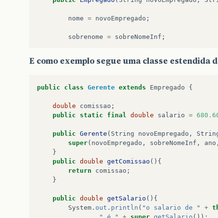
empregados
[
contador
]
=
new
numGerentes
++
;
nome
=
novoEmpregado
;
for
(
int
i
=
0
;
i
<
emprega
sobrenome
=
sobreNomeInf
;
if
(
empregados
[
i
]
inst
Gerente
p
=
(
Gerente
)
GregorianCalendar
calendario
=
new
Gre
E como exemplo segue uma classe estendida d
}
dataAdmissao
=
calendario
.
getTime
();
p
.
setNivelPrograma
nior
";
public
class
Gerente
extends
Empregado
{
					psetNome = "
jose
";
telefone
=
telefoneInf
;
double
comissao
;
				} else if(tipo == 1) {
cpf
=
cpfInf
;
public
static
final
double
salario
=
680.6
					// informou que é SECRETAR
					empregados[contador] = 
GregorianCalendar
calendarioN
=
new
Gr
public
Gerente
(
String
novoEmpregado
,
Strin
					numSecret++;
super
(
novoEmpregado
,
sobreNomeInf
,
ano
nascimento
=
calendario
.
getTime
();
}
				} else {
public
double
getComissao
(){
					// informou que é PROGRAMA
}
return
comissao
;
					empregados[contador] = 
}
					numProgram++;
				}
public
double
getSalario
(){
public
String
getNome
(){
System
.
out
.
println
(
"o salario de "
+
t
				contador++;	// incre
" é "
+
super
.
getSalario
());
			}