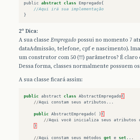
public
abstract
class
Empregado
{
//Aqui irá sua implementação
}
2º Dica:
A sua classe
Empregado
possui no momento 7 atr
dataAdmissão, telefone, cpf e nascimento). Imagi
um construtor com 50 (!!!) parâmetros? É claro 
Dessa forma, classes normalmente possuem o
A sua classe ficará assim:
public
abstract
class
AbstractEmpregado
{
//
Aqui
constam
seus
atributos
...
public
AbstractEmpregado
(
)
{
//
Aqui
você
inicializa
seus
atributos
}
//
Aqui
constam
seus
métodos
get
e
set
...