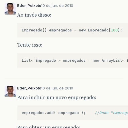
p
.
setNivelPrograma
nior
";
Eder_Peixoto
10 de jun. de 2010
					psetNome = "
jose
";
Ao invés disso:
				} else if(tipo == 1) {
					// informou que é SECRETAR
					empregados[contador] = 
Empregado
[]
empregados
=
new
Empregado
[
100
];
					numSecret++;
Tente isso:
				} else {
					// informou que é PROGRAMA
					empregados[contador] = 
					numProgram++;
List
<
Empregado
>
empregados
=
new
ArrayList
<
				}
				contador++;	// incre
			}
Eder_Peixoto
10 de jun. de 2010
		} while (continua == 0);
Para incluir um novo empregado:
		System.out.println("
LISTANDO
NA
CONSOL
empregados
.
add
(
empregado
);
//Onde "empreg
		for (int i = 0; i < contador; i++) {
			System.out.println("
EMPREGADO
NO
R
		}
Para obter um empregado: