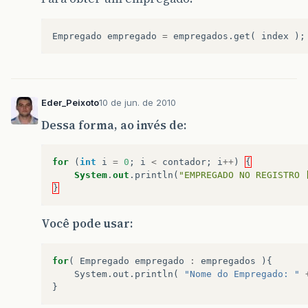
	}
Empregado
empregado
=
empregados
.
get
(
index
);
}
Eder_Peixoto
10 de jun. de 2010
Dessa forma, ao invés de:
for
(
int
i
=
0
;
i
<
contador
;
i
++
)
{
System
.
out
.
println
(
"EMPREGADO NO REGISTRO 
}
Você pode usar:
for
(
Empregado
empregado
:
empregados
){
System
.
out
.
println
(
"Nome do Empregado: "
}