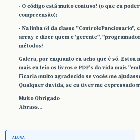
- O código está muito confuso? (o que eu poder
return
dataAdmissao
;
compreensão);
}
- Na linha 64 da classe "ControleFuncionario",
array e dizer quem e 'gerente", "programador"
public
String
getTelefone
(){
métodos?
return
telefone
;
Galera, por enquanto eu acho que é só. Estou 
}
mais eu leio os livros e PDF's da vida mais "em
Ficaria muito agradecido se vocês me ajudass
Qualquer duvida, se eu tiver me expressado ma
public
Date
getDataNascimento
(){
Muito Obrigado
return
nascimento
;
Abrass...
}
public
int
getcpf
(){
ALURA