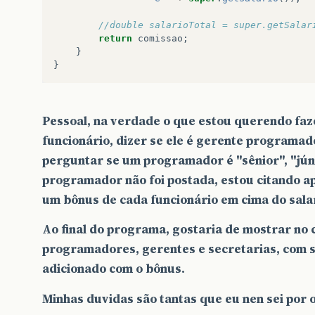
return
nome
;
//double salarioTotal = super.getSalar
		} while (continua == 0);
}
return
comissao
;
}
		System.out.println("
LISTANDO
NA
CONSOL
}
		for (int i = 0; i < contador; i++) {
public
String
getSobreNome
(){
			System.out.println("
EMPREGADO
NO
R
		}
return
sobrenome
;
Pessoal, na verdade o que estou querendo faz
	}
funcionário, dizer se ele é gerente programad
}
perguntar se um programador é "sênior", "júni
programador não foi postada, estou citando ap
}
public
double
getSalario
(){
um bônus de cada funcionário em cima do sala
return
salario
;
Ao final do programa, gostaria de mostrar no 
programadores, gerentes e secretarias, com s
}
adicionado com o bônus.
Minhas duvidas são tantas que eu nen sei por 
public
Date
getDataContratacao
(){