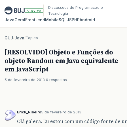
Discussoes de Programacao e
ARQUIVO
Tecnologia
Java
Geral
Front‑end
Mobile
SQL
JS
PHP
Android
GUJ
/
Java
/
Topico
[RESOLVIDO] Objeto e Funções do
objeto Random em Java equivalente
em JavaScript
5 de fevereiro de 2013
0 respostas
Erick_Ribeiro
5 de fevereiro de 2013
Olá galera. Eu estou com um código fonte de u