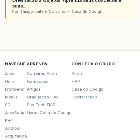
Orientacao a Objetos: Aprenda seus conceitos e
suas...
Por Thiago Leite e Carvalho — Casa do Codigo
NAVEGUE
APRENDA
CONHECA O GRUPO
Java
Carreiras Alura
Alura
Geral
Formacoes
FIAP
Front-end
Artigos
Casa do Codigo
Mobile
Graduacao FIAP
Hipsters.tech
SQL
Pos-Tech FIAP
JavaScript
Livros Casa do Codigo
PHP
Android
Arquitetura