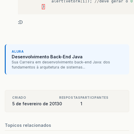
alert
(
vetorA
[
i
]
);
//
deve
gerar
o
0
}
:D
ALURA
Desenvolvimento Back-End Java
Sua Carreira em desenvolvimento back-end Java: dos
fundamentos à arquitetura de sistemas...
CRIADO
RESPOSTAS
PARTICIPANTES
5 de fevereiro de 2013
0
1
Topicos relacionados