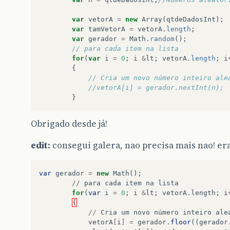
var
vetorA
=
new
Array
(
qtdeDadosInt
);
var
tamVetorA
=
vetorA
.
length
;
var
gerador
=
Math
.
random
();
// para cada item na lista
for
(
var
i
=
0
;
i
&
lt
;
vetorA
.
length
;
i
{
// Cria um novo número inteiro ale
//vetorA[i] = gerador.nextInt(n);
}
Obrigado desde já!
edit:
consegui galera, nao precisa mais nao! era
var
gerador
=
new
Math
();
//
para
cada
item
na
lista
for
(
var
i
=
0
;
i
&
lt
;
vetorA
.
length
;
i
{
//
Cria
um
novo
número
inteiro
ale
vetorA
[
i
]
=
gerador
.
floor
((
gerador