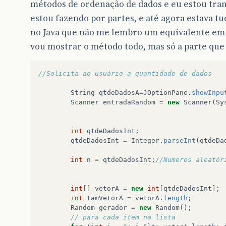
métodos de ordenação de dados e eu estou tran
estou fazendo por partes, e até agora estava 
no Java que não me lembro um equivalente em J
vou mostrar o método todo, mas só a parte que
//Solicita ao usuário a quantidade de dados
String
qtdeDadosA
=
JOptionPane
.
showInpu
Scanner
entradaRandom
=
new
Scanner
(
Sy
int
qtdeDadosInt
;
qtdeDadosInt
=
Integer
.
parseInt
(
qtdeDa
int
n
=
qtdeDadosInt
;
//Numeros aleatór
int
[]
vetorA
=
new
int
[
qtdeDadosInt
]
;
int
tamVetorA
=
vetorA
.
length
;
Random
gerador
=
new
Random
();
// para cada item na lista