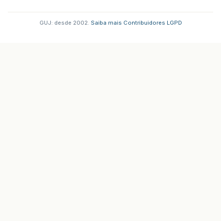
GUJ: desde 2002.
·
Saiba mais
·
Contribuidores
·
LGPD