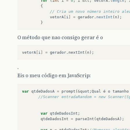
for
(
int
i
=
0
;
i
&
lt
;
vetorA
.
length
;
{
// Cria um novo número inteiro ale
vetorA
[
i
]
=
gerador
.
nextInt
(
n
);
}
O método que nao consigo gerar é o
vetorA
[
i
]
=
gerador
.
nextInt
(
n
);
.
Eis o meu código em JavaScrip:
var
qtdeDadosA
=
prompt
(
&
quot
;
Qual
é
o
tamanho
//Scanner entradaRandom = new Scanner(S
var
qtdeDadosInt
;
qtdeDadosInt
=
parseInt
(
qtdeDadosA
);
var
n
=
qtdeDadosInt
;
//Numeros aleatór