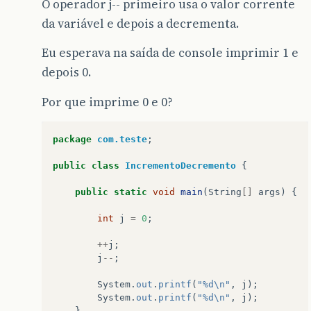
O operador j-- primeiro usa o valor corrente
da variável e depois a decrementa.
Eu esperava na saída de console imprimir 1 e
depois 0.
Por que imprime 0 e 0?
package
com.teste
;
public
class
IncrementoDecremento
{
public
static
void
main
(
String
[]
args
)
{
int
j
=
0
;
++
j
;
j
--
;
System
.
out
.
printf
(
"%d\n"
,
j
);
System
.
out
.
printf
(
"%d\n"
,
j
);
}