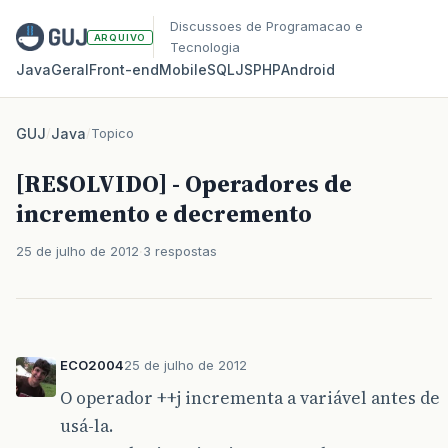
Discussoes de Programacao e
ARQUIVO
Tecnologia
Java
Geral
Front‑end
Mobile
SQL
JS
PHP
Android
GUJ
/
Java
/
Topico
[RESOLVIDO] - Operadores de
incremento e decremento
25 de julho de 2012
3 respostas
ECO2004
25 de julho de 2012
O operador ++j incrementa a variável antes de
usá-la.