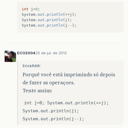
int
j
=
0
;
System
.
out
.
println
(
++
j
);
System
.
out
.
println
(
j
);
System
.
out
.
println
(
j
--
);
ECO2004
25 de jul. de 2012
ErickRAR:
Porquê você está imprimindo só depois
de fazer as operaçoes.
Tente assim:
int j=0; System.out.println(++j);
System.out.println(j);
System.out.println(j--);