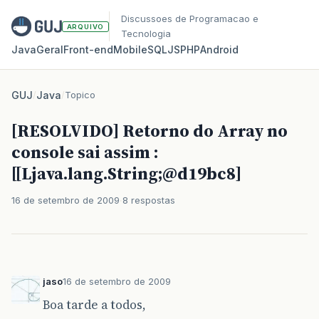
Discussoes de Programacao e
ARQUIVO
Tecnologia
Java
Geral
Front‑end
Mobile
SQL
JS
PHP
Android
GUJ
/
Java
/
Topico
[RESOLVIDO] Retorno do Array no
console sai assim :
[[Ljava.lang.String;@d19bc8]
16 de setembro de 2009
8 respostas
jaso
16 de setembro de 2009
Boa tarde a todos,