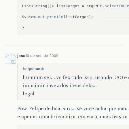
List
<
String
[]>
listCargos
=
crgCNTR
.
SelectTODO
System
.
out
.
println
(
listCargos
);
------------
}
jaso
16 de set. de 2009
felipehand:
hummm sei… vc fez tudo isso, usando DAO e et
imprimir invez dos itens dela…
legal
Pow, Felipe de boa cara… se voce acha que nao
e apenas uma bricadeira, em cara, mais fiz si