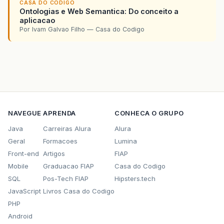
CASA DO CODIGO
Ontologias e Web Semantica: Do conceito a
aplicacao
Por Ivam Galvao Filho — Casa do Codigo
NAVEGUE
APRENDA
CONHECA O GRUPO
Java
Carreiras Alura
Alura
Geral
Formacoes
Lumina
Front-end
Artigos
FIAP
Mobile
Graduacao FIAP
Casa do Codigo
SQL
Pos-Tech FIAP
Hipsters.tech
JavaScript
Livros Casa do Codigo
PHP
Android