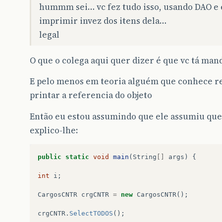
hummm sei… vc fez tudo isso, usando DAO e et
imprimir invez dos itens dela…
legal
O que o colega aqui quer dizer é que vc tá man
E pelo menos em teoria alguém que conhece real
printar a referencia do objeto
Então eu estou assumindo que ele assumiu que 
explico-lhe:
public
static
void
main
(
String
[]
args
)
{
int
i
;
CargosCNTR
crgCNTR
=
new
CargosCNTR
();
crgCNTR
.
SelectTODOS
();