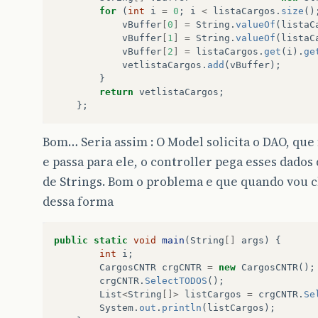
for
(
int
i
=
0
;
i
<
listaCargos
.
size
()
vBuffer
[
0
]
=
String
.
valueOf
(
listaC
vBuffer
[
1
]
=
String
.
valueOf
(
listaC
vBuffer
[
2
]
=
listaCargos
.
get
(
i
).
ge
vetlistaCargos
.
add
(
vBuffer
);
}
return
vetlistaCargos
;
};
Bom… Seria assim : O Model solicita o DAO, que
e passa para ele, o controller pega esses dados
de Strings. Bom o problema e que quando vou 
dessa forma
public
static
void
main
(
String
[]
args
)
{
int
i
;
CargosCNTR
crgCNTR
=
new
CargosCNTR
();
crgCNTR
.
SelectTODOS
();
List
<
String
[]>
listCargos
=
crgCNTR
.
Se
System
.
out
.
println
(
listCargos
);