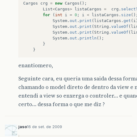
Cargos
crg
=
new
Cargos
();
List
<
Cargos
>
listaCargos
=
crg
.
select
for
(
int
i
=
0
;
i
<
listaCargos
.
size
()
System
.
out
.
print
(
listaCargos
.
get
(
i
System
.
out
.
print
(
String
.
valueOf
(
li
System
.
out
.
print
(
String
.
valueOf
(
li
System
.
out
.
println
();
}
}
enantiomero,
Seguinte cara, eu queria uma saida dessa form
chamando o model direto de dentro da view e na
entendi a view so enxerga o controler… e quan
certo… dessa forma o que me diz ?
jaso
16 de set. de 2009