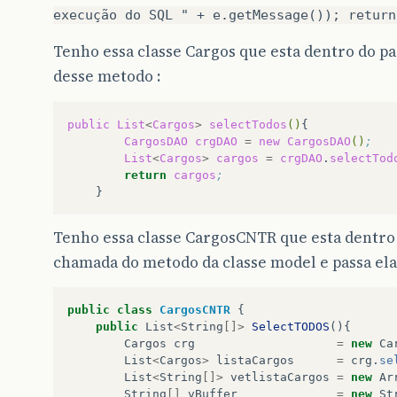
execução do SQL " + e.getMessage()); return
Tenho essa classe Cargos que esta dentro do p
desse metodo :
public
List
<
Cargos
>
selectTodos
()
CargosDAO
crgDAO
=
new
CargosDAO
()
; 
List
<
Cargos
>
cargos
=
crgDAO
.
selectTod
return
cargos
;
Tenho essa classe CargosCNTR que esta dentro 
chamada do metodo da classe model e passa ela
public
class
CargosCNTR
{
public
List
<
String
[]>
SelectTODOS
(){
Cargos
crg
=
new
Ca
List
<
Cargos
>
listaCargos
=
crg
.
se
List
<
String
[]>
vetlistaCargos
=
new
Ar
String
[]
vBuffer
=
new
St