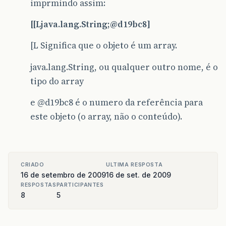
imprmindo assim:
[[Ljava.lang.String;
@d19bc8
]
[L Significa que o objeto é um array.
java.lang.String, ou qualquer outro nome, é o
tipo do array
e
@d19bc8
é o numero da referência para
este objeto (o array, não o conteúdo).
CRIADO
ULTIMA RESPOSTA
16 de setembro de 2009
16 de set. de 2009
RESPOSTAS
PARTICIPANTES
8
5