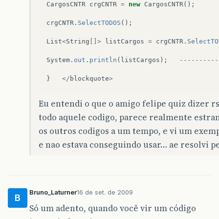
CargosCNTR
crgCNTR
=
new
CargosCNTR
();
crgCNTR
.
SelectTODOS
();
List
<
String
[]>
listCargos
=
crgCNTR
.
SelectTO
System
.
out
.
println
(
listCargos
);
----------
}
</
blockquote
>
Eu entendi o que o amigo felipe quiz dizer 
todo aquele codigo, parece realmente estra
os outros codigos a um tempo, e vi um exempl
e nao estava conseguindo usar… ae resolvi pe
Bruno_Laturner
16 de set. de 2009
B
Só um adento, quando você vir um código