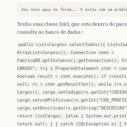
Sou
novo
aqui
no
forum
...
E
estou
com
um
probl
Tenho essa classe DAO, que esta dentro do pac
consulta no banco de dados :
public List<Cargos> selectTodos(){ List<Ca
ArrayList<Cargos>(); Connection conn =
FabricaDB.getInstance().getConnection(); St
CARGOS"; try { PreparedStatement stmt = con
boolean result = stmt.execute(); if (result
null; rs = stmt.getResultSet(); while (rs.n
Cargos(); cargo.setCodigo(rs.getInt("CODIGO
cargo.setcodProfissao(rs.getInt("COD_PROFIS
cargo.setDescricao(rs.getString("DESCRICAO"
return listCargos; }else { System.out.print
return null; } } catch (SQLException e) { S