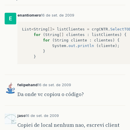
enantiomero
16 de set. de 2009
E
List
<
String
[]>
listClientes
=
crgCNTR
.
SelectTO
for
(
String
[]
clientes
:
listClientes
)
{
for
(
String
cliente
:
clientes
)
{
System
.
out
.
println
(
cliente
);
}
}
felipehand
16 de set. de 2009
Da onde vc copiou o código?
jaso
16 de set. de 2009
Copiei de local nenhum nao, escrevi client