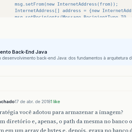
      msg.setFrom(new InternetAddress(from));
      InternetAddress[] address = {new InternetAdd
      msg.setRecipients(Message.RecipientType.TO, 
      msg.setFrom(new InternetAddress(qmEnvia));
      msg.setSubject(subject);
      msg.setSentDate(new Date());
      msg.setContent(messageText, "
text
/
html
;
chars
ento Back-End Java
                  // Setando anexo
m desenvolvimento back-end Java: dos fundamentos à arquitetura de
                  // FileDataSource fds = new
                  // FileDataSource("
C
:
\\
Users
\\
r
                  // msg.setDataHandler(new DataHa
                  // msg.setFileName(fds.getName()
      Transport transport = mailSession.getTranspo
      transport.connect(host, user, pass);
achado
17 de abr. de 2018
1 like
      transport.sendMessage(msg, msg.getAllRecipie
tratégia você adotou para armazenar a imagem?
      transport.close();
um diretório e, apenas, o path da mesma no banco 
      System.out.println("
Enviado
com
Sucesso
");
 em um array de bytes e, depois, grava no banco 