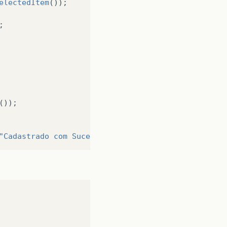
electedItem
());
;
());
"Cadastrado com Sucesso"
);