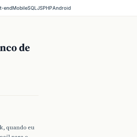
t‑end
Mobile
SQL
JS
PHP
Android
nco de
ok, quando eu
mail para o