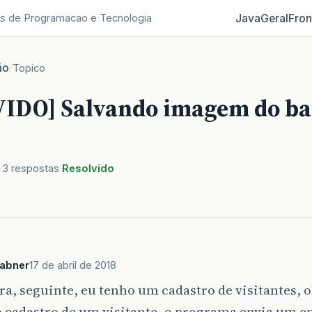
Java
Geral
Fron
s de Programacao e Tecnologia
ão
/
Topico
IDO] Salvando imagem do ba
3 respostas
Resolvido
sabner
17 de abril de 2018
era, seguinte, eu tenho um cadastro de visitantes, 
o cadastro de um visitante, o programa envia um e