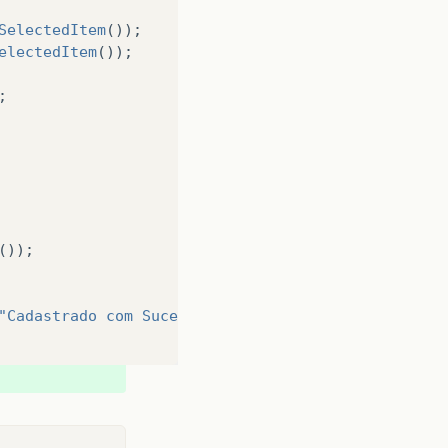
SelectedItem
());
electedItem
());
;
());
"Cadastrado com Sucesso"
);