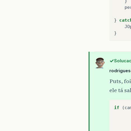
}
pe
}
catc
JO
}
Solucao
rodrigue
Puts, fo
ele tá s
if
(
ca