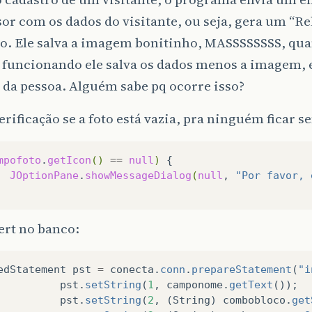
or com os dados do visitante, ou seja, gera um “Rel
lo. Ele salva a imagem bonitinho, MASSSSSSSS, qu
 funcionando ele salva os dados menos a imagem, e
da pessoa. Alguém sabe pq ocorre isso?
rificação se a foto está vazia, pra ninguém ficar s
mpofoto
.
getIcon
()
==
null
)
JOptionPane
.
showMessageDialog
(
null
,
"Por favor, 
ert no banco:
edStatement
pst
=
conecta
.
conn
.
prepareStatement
(
"i
pst
.
setString
(
1
,
camponome
.
getText
());
pst
.
setString
(
2
,
(
String
)
combobloco
.
get