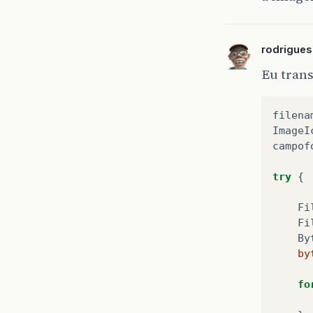
rodrigue
Eu trans
filena
ImageI
campof
try
{
Fi
Fi
By
by
fo