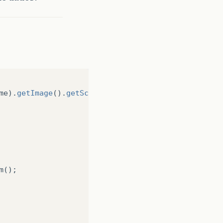
me
).
getImage
().
getScaledInstance
(
campofoto
.
getWidt
m
();