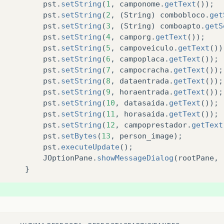
pst
.
setString
(
1
,
camponome
.
getText
());
pst
.
setString
(
2
,
(
String
)
combobloco
.
get
pst
.
setString
(
3
,
(
String
)
comboapto
.
getS
pst
.
setString
(
4
,
camporg
.
getText
());
pst
.
setString
(
5
,
campoveiculo
.
getText
())
pst
.
setString
(
6
,
campoplaca
.
getText
());
pst
.
setString
(
7
,
campocracha
.
getText
());
pst
.
setString
(
8
,
dataentrada
.
getText
());
pst
.
setString
(
9
,
horaentrada
.
getText
());
pst
.
setString
(
10
,
datasaida
.
getText
());
pst
.
setString
(
11
,
horasaida
.
getText
());
pst
.
setString
(
12
,
campoprestador
.
getText
pst
.
setBytes
(
13
,
person_image
);
pst
.
executeUpdate
();
JOptionPane
.
showMessageDialog
(
rootPane
,
}