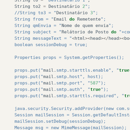
String
to2
=
Destinatário
2
";
      //String to3 = "
Destinatário
3
";
      String from = "
Email
do
Remetente
";
      String qmEnvia = "
Nome
de
quem
envia
";
      String subject = "
Relátorio
de
Posto
do
"+co
      String messageText = "
<
html
><
head
></
head
><
bo
      boolean sessionDebug = true;
      Properties props = System.getProperties();
      props.put("
mail
.
smtp
.
starttls
.
enable
", "
true
      props.put("
mail
.
smtp
.
host
", host);
      props.put("
mail
.
smtp
.
port
", "
587
");
      props.put("
mail
.
smtp
.
auth
", "
true
");
      props.put("
mail
.
smtp
.
starttls
.
required
", "
tr
      java.security.Security.addProvider(new com.s
      Session mailSession = Session.getDefaultInst
      mailSession.setDebug(sessionDebug);
      Message msg = new MimeMessage(mailSession);