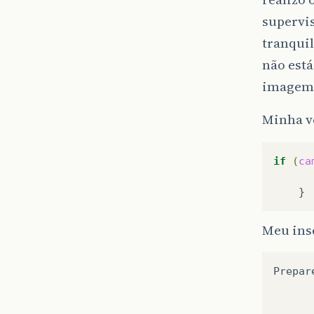
supervis
tranqui
não está
imagem 
Minha ve
if
(
ca
Meu ins
Prepar