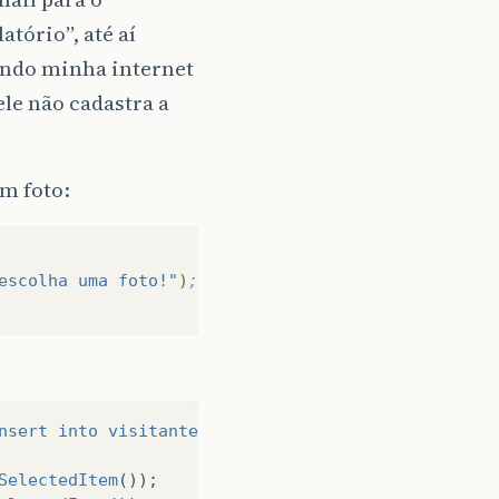
atório”, até aí
ando minha internet
le não cadastra a
em foto:
escolha uma foto!"
)
;
nsert into visitantes (nome,bloco,apto,rg,veiculo,
SelectedItem
());