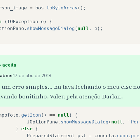
rson_image
=
bos
.
toByteArray
();
h
(
IOException
e
)
{
ptionPane
.
showMessageDialog
(
null
,
e
);
 aceita
sabner
17 de abr. de 2018
i um erro simples… Eu tava fechando o meu else no
alvando bonitinho. Valeu pela atenção Darlan.
mpofoto
.
getIcon
()
==
null
)
{
JOptionPane
.
showMessageDialog
(
null
,
"Por
}
else
{
PreparedStatement
pst
=
conecta
.
conn
.
pre