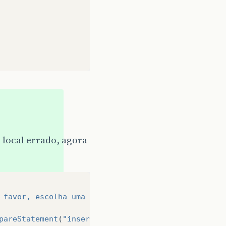
 local errado, agora
 favor, escolha uma foto!"
);
pareStatement
(
"insert into visitantes (nome,bloco,