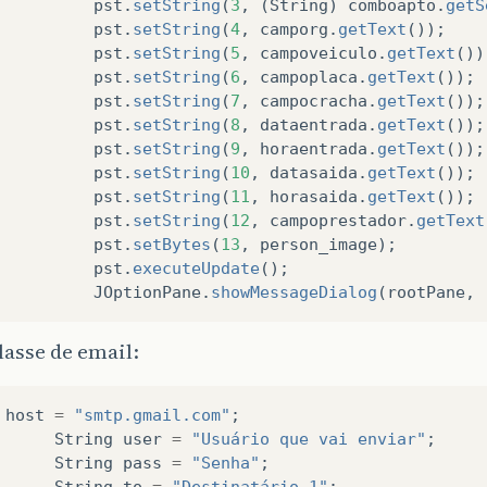
pst
.
setString
(
3
,
(
String
)
comboapto
.
getS
pst
.
setString
(
4
,
camporg
.
getText
());
pst
.
setString
(
5
,
campoveiculo
.
getText
())
pst
.
setString
(
6
,
campoplaca
.
getText
());
pst
.
setString
(
7
,
campocracha
.
getText
());
pst
.
setString
(
8
,
dataentrada
.
getText
());
pst
.
setString
(
9
,
horaentrada
.
getText
());
pst
.
setString
(
10
,
datasaida
.
getText
());
pst
.
setString
(
11
,
horasaida
.
getText
());
pst
.
setString
(
12
,
campoprestador
.
getText
pst
.
setBytes
(
13
,
person_image
);
pst
.
executeUpdate
();
JOptionPane
.
showMessageDialog
(
rootPane
,
asse de email:
host
=
"smtp.gmail.com"
;
String
user
=
"Usuário que vai enviar"
;
String
pass
=
"Senha"
;
String
to
=
"Destinatário 1"
;