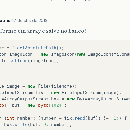
sabner
17 de abr. de 2018
formo em array e salvo no banco!
me
=
f
.
getAbsolutePath
();
con
imageIcon
=
new
ImageIcon
(
new
ImageIcon
(
filena
oto
.
setIcon
(
imageIcon
);
le
image
=
new
File
(
filename
);
leInputStream
fix
=
new
FileInputStream
(
image
);
teArrayOutputStream
bos
=
new
ByteArrayOutputStrea
te
[]
buf
=
new
byte
[
1024
]
;
r
(
int
number
;
(
number
=
fix
.
read
(
buf
))
!=
-
1
;)
{
bos
.
write
(
buf
,
0
,
number
);