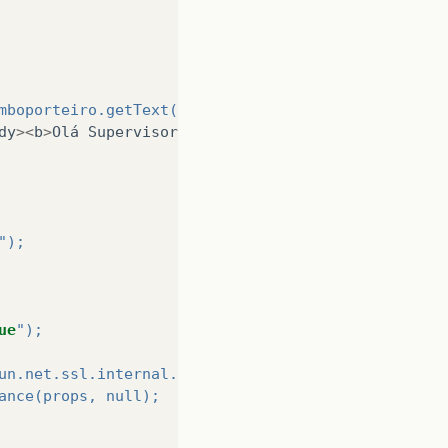
mboporteiro.getText()+"
(
Entrada
de
Visitante
)
";
dy
><
b
>
Olá
Supervisor
!</
b
><
br
/><
br
/>
O
Porteiro
<
b
>
"
");
ue
");
un.net.ssl.internal.ssl.Provider());
ance(props, null);