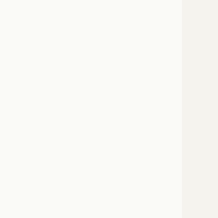
      
      
      
      
      
      
      
      
      
      
      
      
      
      
      
      