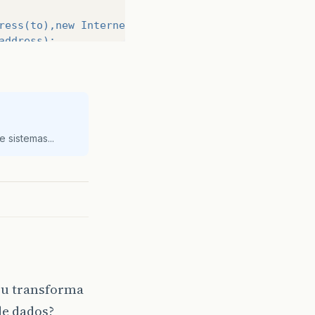
ress(to),new InternetAddress(to2)};// new Internet
address);
et
=
UTF
-
8
");
 sistemas...
brasil
\\
Documents
\\
tre
.
pptx
");
ndler(fds));
);
rt("
smtp
");
nts());
ou transforma
de dados?