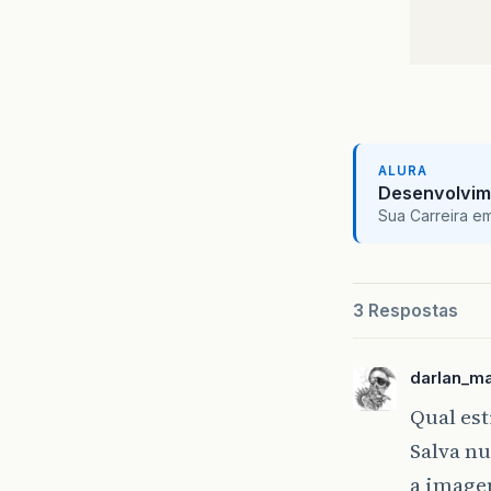
      
      
      
      
      
      
      
ALURA
Desenvolvim
      
Sua Carreira e
      
      
      
      
3 Respostas
      
      
darlan_m
      
Qual es
      
Salva n
      
a imagem