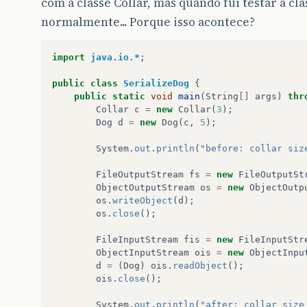
com a classe Collar, mas quando fui testar a cl
normalmente... Porque isso acontece?
import
java.io.*
;
public
class
SerializeDog
{
public
static
void
main
(
String
[]
args
)
thr
Collar
c
=
new
Collar
(
3
);
Dog
d
=
new
Dog
(
c
,
5
);
System
.
out
.
println
(
"before: collar siz
FileOutputStream
fs
=
new
FileOutputSt
ObjectOutputStream
os
=
new
ObjectOutp
os
.
writeObject
(
d
);
os
.
close
();
FileInputStream
fis
=
new
FileInputStr
ObjectInputStream
ois
=
new
ObjectInpu
d
=
(
Dog
)
ois
.
readObject
();
ois
.
close
();
System
.
out
.
println
(
"after: collar size