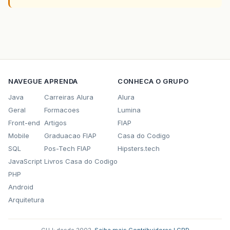
NAVEGUE
APRENDA
CONHECA O GRUPO
Java
Carreiras Alura
Alura
Geral
Formacoes
Lumina
Front-end
Artigos
FIAP
Mobile
Graduacao FIAP
Casa do Codigo
SQL
Pos-Tech FIAP
Hipsters.tech
JavaScript
Livros Casa do Codigo
PHP
Android
Arquitetura
GUJ: desde 2002.
·
Saiba mais
·
Contribuidores
·
LGPD