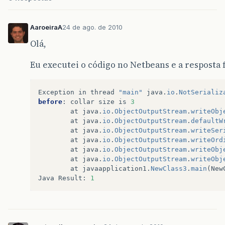
public
int
getCollarSize
(){
return
collarSize
;
}
AaroeiraA
24 de ago. de 2010
}
Olá,
Eu executei o código no Netbeans e a resposta f
Exception
in
thread
"main"
java
.
io
.
NotSerializ
before
:
collar
size
is
3
at
java
.
io
.
ObjectOutputStream
.
writeObj
at
java
.
io
.
ObjectOutputStream
.
defaultW
at
java
.
io
.
ObjectOutputStream
.
writeSer
at
java
.
io
.
ObjectOutputStream
.
writeOrd
at
java
.
io
.
ObjectOutputStream
.
writeObj
at
java
.
io
.
ObjectOutputStream
.
writeObj
at
javaapplication1
.
NewClass3
.
main
(
New
Java
Result
:
1