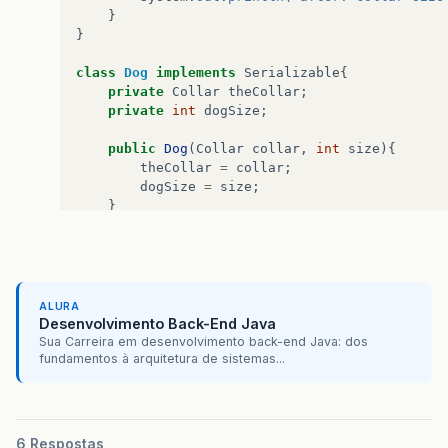
}
}
class
Dog
implements
Serializable
{
private
Collar
theCollar
;
private
int
dogSize
;
public
Dog
(
Collar
collar
,
int
size
){
theCollar
=
collar
;
dogSize
=
size
;
}
public
Collar
getCollar
(){
return
theCollar
;
}
}
ALURA
Desenvolvimento Back-End Java
class
Collar
{
Sua Carreira em desenvolvimento back-end Java: dos
private
int
collarSize
;
fundamentos à arquitetura de sistemas...
public
Collar
(
int
size
){
collarSize
=
size
;
}
6 Respostas