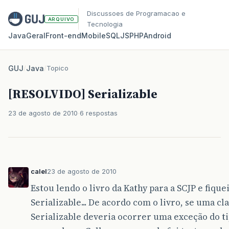
Discussoes de Programacao e
ARQUIVO
Tecnologia
Java
Geral
Front‑end
Mobile
SQL
JS
PHP
Android
GUJ
/
Java
/
Topico
[RESOLVIDO] Serializable
23 de agosto de 2010
6 respostas
calel
23 de agosto de 2010
Estou lendo o livro da Kathy para a SCJP e fiqu
Serializable... De acordo com o livro, se uma c
Serializable deveria ocorrer uma exceção do ti