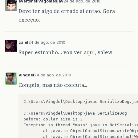
evertonsilvagomesjav
24 de ago. de 2010
Deve ter algo de errado ai entao. Gera
exceçao.
calel
24 de ago. de 2010
Super estranho… vou ver aqui, valew
Vingdel
24 de ago. de 2010
Compila, mas não executa...
C:\Users\Vingdel\Desktop>javac SerializeDog.jav
C:\Users\Vingdel\Desktop>java SerializeDog

before: collar size is 3

Exception in thread "main" java.io.NotSerializa
        at java.io.ObjectOutputStream.writeObje
        at java.io.ObjectOutputStream.defaultWr