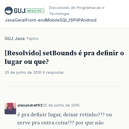
Discussoes de Programacao e
ARQUIVO
Tecnologia
Java
Geral
Front‑end
Mobile
SQL
JS
PHP
Android
GUJ
/
Java
/
Topico
[Resolvido] setBounds é pra definir o
lugar ou que?
25 de junho de 2010
9 respostas
alexandref93
25 de junho de 2010
é pra definir lugar, deixar retinho??? ou
serve pra outra coisa??? por que não