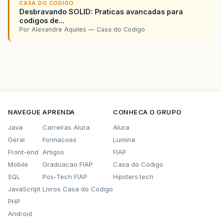
CASA DO CODIGO
Desbravando SOLID: Praticas avancadas para
codigos de...
Por Alexandre Aquiles — Casa do Codigo
NAVEGUE
APRENDA
CONHECA O GRUPO
Java
Carreiras Alura
Alura
Geral
Formacoes
Lumina
Front-end
Artigos
FIAP
Mobile
Graduacao FIAP
Casa do Codigo
SQL
Pos-Tech FIAP
Hipsters.tech
JavaScript
Livros Casa do Codigo
PHP
Android