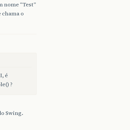
om nome “Test”
 e chama o
, é
e() ?
do Swing.