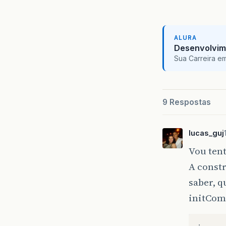
}
ALURA
Desenvolvim
Sua Carreira e
9 Respostas
lucas_guj
Vou ten
A constr
saber, q
initCom