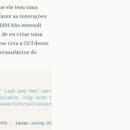
que ele tem uma
fazer as interações
DIH Não entendi
a de eu criar uma
ue cria a GUI desse
 formulários do
" Look and feel setting code (optional) "&gt;
ailable, stay with the default look and feel.
vase/tutorial/uiswing/lookandfeel/plaf.html
nfo
:
javax
.
swing
.
UIManager
.
getInstalledLookAndFee