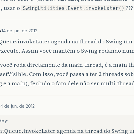
, usar o
??
SwingUtilities.Event.invokeLater()
y
14 de jun. de 2012
Queue.invokeLater agenda na thread do Swing um
 execute. Assim você mantém o Swing rodando num
você roda diretamente da main thread, é a main th
setVisible. Com isso, você passa a ter 2 threads sob
 e a main), ferindo o fato dele não ser multi-threa
14 de jun. de 2012
doy:
ntQueue.invokeLater agenda na thread do Swing