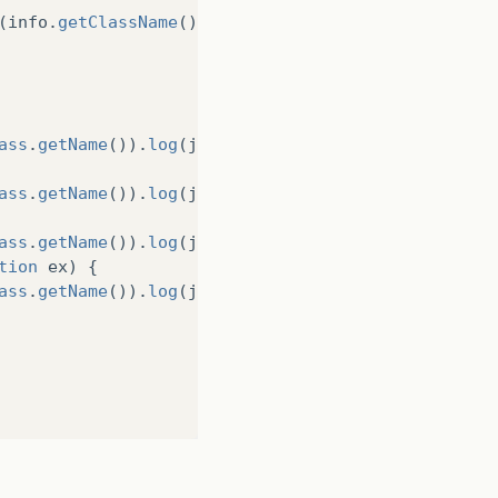
(
info
.
getClassName
());
ass
.
getName
()).
log
(
java
.
util
.
logging
.
Level
.
SEVERE
,
ass
.
getName
()).
log
(
java
.
util
.
logging
.
Level
.
SEVERE
,
ass
.
getName
()).
log
(
java
.
util
.
logging
.
Level
.
SEVERE
,
tion
ex
)
{
ass
.
getName
()).
log
(
java
.
util
.
logging
.
Level
.
SEVERE
,