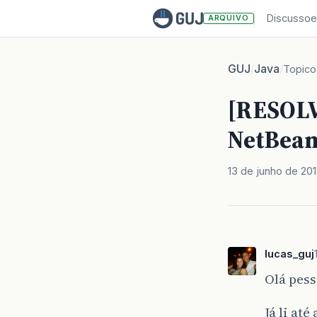
Discussoe
ARQUIVO
GUJ
Java
/
/
Topico
[RESOLV
NetBean
13 de junho de 201
lucas_guj
Olá pess
Já li at