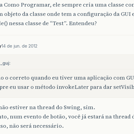
ava Como Programar, ele sempre cria uma classe c
m objeto da classe onde tem a configuração da GUI
le() nessa classe de “Test”. Entendeu?
y
14 de jun. de 2012
_guj:
o o correto quando eu tiver uma aplicação com GUI
re eu usar o método invokeLater para dar setVisibl
não estiver na thread do Swing, sim.
to, num evento de botão, você já estará na thread 
so, não será necessário.