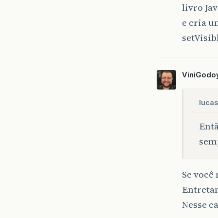
livro J
e cria u
setVisib
ViniGodo
lucas
Entã
semp
Se você 
Entretan
Nesse ca