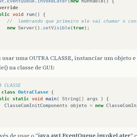
wt
.
EventQueue
.
invokeLater
(
new
Runnable
()
{
verride
blic
void
run
()
{
//  lembrando que primeiro ele vai chamar o con
new
Server
().
setVisible
(
true
);
u usar uma OUTRA CLASSE, instanciar um objeto e
le() na classe de GUI:
A CLASSE
class
OutraClasse
{
blic
static
void
main
(
String
[]
args
)
{
ClasseComInitComponents
objeto
=
new
ClasseComIn
vés de usar o “
java.awt.EventQueue.invokeLater
” 