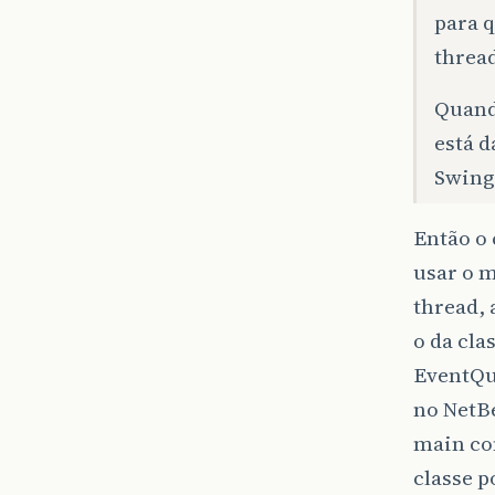
para 
thread
Quand
está d
Swing 
Então o
usar o m
thread, 
o da cla
EventQu
no NetB
main com
classe 