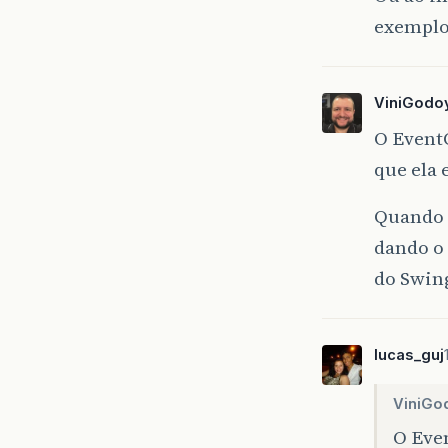
exemplo
ViniGodo
O Event
que ela
Quando 
dando o 
do Swing
lucas_guj
ViniGo
O Eve