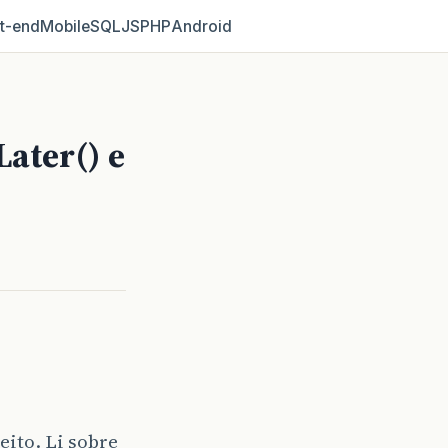
t‑end
Mobile
SQL
JS
PHP
Android
ater() e
eito. Li sobre