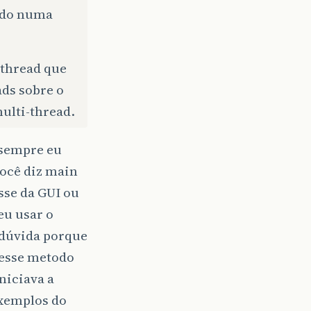
ndo numa
 thread que
ads sobre o
multi-thread.
 sempre eu
você diz main
sse da GUI ou
eu usar o
 dúvida porque
 esse metodo
niciava a
exemplos do