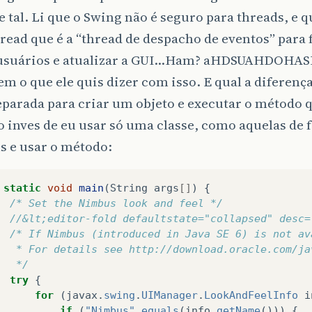
e tal. Li que o Swing não é seguro para threads, e 
read que é a “thread de despacho de eventos” para 
usuários e atualizar a GUI…Ham? aHDSUAHDOHAS
m o que ele quis dizer com isso. E qual a diferenç
eparada para criar um objeto e executar o método q
o inves de eu usar só uma classe, como aquelas de
s e usar o método:
static
void
main
(
String
args
[]
)
{
/* Set the Nimbus look and feel */
//&lt;editor-fold defaultstate="collapsed" desc=
/* If Nimbus (introduced in Java SE 6) is not av
   * For details see http://download.oracle.com/ja
   */
try
{
for
(
javax
.
swing
.
UIManager
.
LookAndFeelInfo
i
if
(
"Nimbus"
.
equals
(
info
.
getName
()))
{