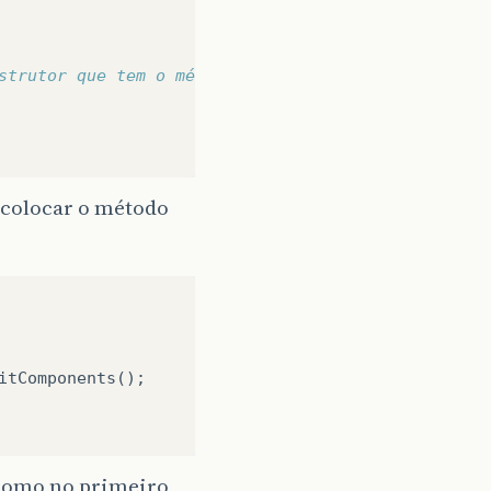
strutor que tem o método initComponents(), configu
 colocar o método
itComponents
();
como no primeiro