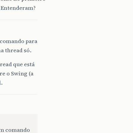
? Entenderam?
 comando para
a thread só.
read que está
re o Swing (a
d.
 um comando