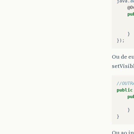
java
.
a
@O
pu
}
});
Ou de e
setVisib
//OUTR
public
pu
}
}
Ou ao in