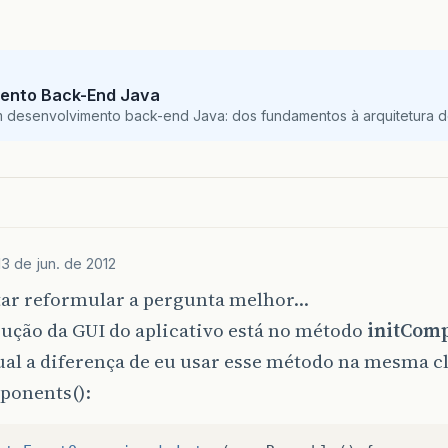
}
});
ento Back-End Java
m desenvolvimento back-end Java: dos fundamentos à arquitetura de
13 de jun. de 2012
tar reformular a pergunta melhor…
ução da GUI do aplicativo está no método
initComp
ual a diferença de eu usar esse método na mesma c
ponents():