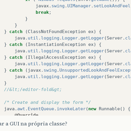
javax
.
swing
.
UIManager
.
setLookAndFeel
break
;
}
}
}
catch
(
ClassNotFoundException
ex
)
{
java
.
util
.
logging
.
Logger
.
getLogger
(
Server
.
cl
}
catch
(
InstantiationException
ex
)
{
java
.
util
.
logging
.
Logger
.
getLogger
(
Server
.
cl
}
catch
(
IllegalAccessException
ex
)
{
java
.
util
.
logging
.
Logger
.
getLogger
(
Server
.
cl
}
catch
(
javax
.
swing
.
UnsupportedLookAndFeelExcep
java
.
util
.
logging
.
Logger
.
getLogger
(
Server
.
cl
}
//&lt;/editor-fold&gt;
/* Create and display the form */
java
.
awt
.
EventQueue
.
invokeLater
(
new
Runnable
()
{
@Override
public
void
run
()
{
ar a GUI na própria classe?
new
Server
().
setVisible
(
true
);