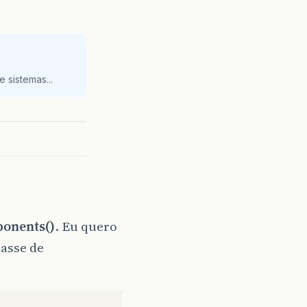
 sistemas...
onents()
. Eu quero
lasse de