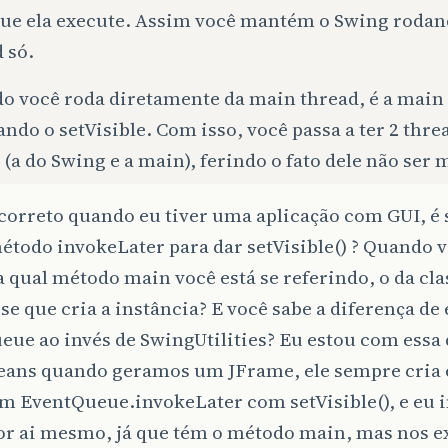
que ela execute. Assim você mantém o Swing roda
 só.
o você roda diretamente da main thread, é a main
ando o setVisible. Com isso, você passa a ter 2 thre
(a do Swing e a main), ferindo o fato dele não ser 
 correto quando eu tiver uma aplicação com GUI, é
étodo invokeLater para dar setVisible() ? Quando 
a qual método main você está se referindo, o da cla
sse que cria a instância? E você sabe a diferença de 
eue ao invés de SwingUtilities? Eu estou com essa
eans quando geramos um JFrame, ele sempre cria
 EventQueue.invokeLater com setVisible(), e eu i
por ai mesmo, já que tém o método main, mas nos 