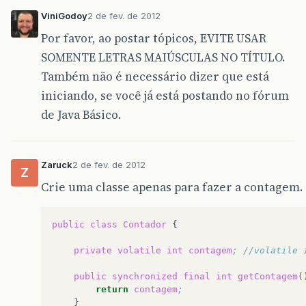
ViniGodoy
2 de fev. de 2012
Por favor, ao postar tópicos, EVITE USAR
SOMENTE LETRAS MAIÚSCULAS NO TÍTULO.
Também não é necessário dizer que está
iniciando, se você já está postando no fórum
de Java Básico.
Zaruck
2 de fev. de 2012
Z
Crie uma classe apenas para fazer a contagem.
public
class
Contador
{

private
volatile
int
contagem
; //volatile 
public
synchronized
final
int
getContagem
(
return
contagem
;
}
