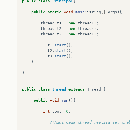
public
class
Principal
{
public
static
void
main
(
String
[]
args
){
thread
t1
=
new
thread
();
thread
t2
=
new
thread
();
thread
t3
=
new
thread
();
t1
.
start
();
t2
.
start
();
t3
.
start
();
}
}
public
class
thread
extends
Thread
{
public
void
run
(){
int
cont
=
0
;
//Aqui cada thread realiza seu tra