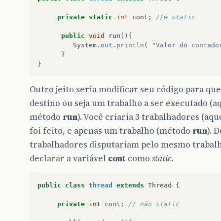
private
static
int
cont
;
//é static
public
void
run
(){
System
.
out
.
println
(
"Valor do contado
}
}
Outro jeito seria modificar seu código para q
destino ou seja um trabalho a ser executado (a
método
run
). Você criaria 3 trabalhadores (aq
foi feito, e apenas um trabalho (método
run
). 
trabalhadores disputariam pelo mesmo trabalh
declarar a variável
cont
como
static
.
public
class
thread
extends
Thread
{
private
int
cont
;
// não static 