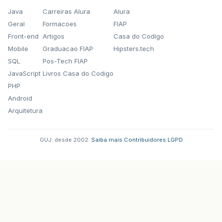
Java
Carreiras Alura
Alura
Geral
Formacoes
FIAP
Front-end
Artigos
Casa do Codigo
Mobile
Graduacao FIAP
Hipsters.tech
SQL
Pos-Tech FIAP
JavaScript
Livros Casa do Codigo
PHP
Android
Arquitetura
GUJ: desde 2002.
·
Saiba mais
·
Contribuidores
·
LGPD