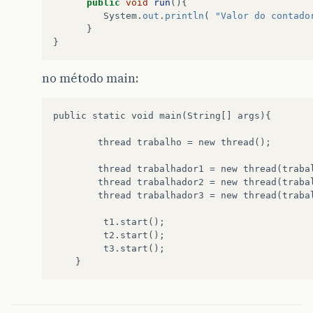
public
void
run
(){
System
.
out
.
println
(
"Valor do contado
}
}
no método main:
public static void main(String[] args){  

        thread trabalho = new thread();

        thread trabalhador1 = new thread(trabal
        thread trabalhador2 = new thread(trabal
        thread trabalhador3 = new thread(trabal
         t1.start();  

         t2.start();  

         t3.start();  
