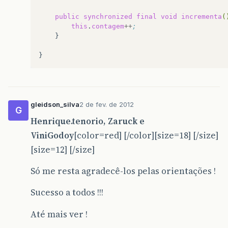
public
synchronized
final
void
incrementa
(
this
.
contagem
++
;
gleidson_silva
2 de fev. de 2012
G
Henrique.tenorio, Zaruck e
ViniGodoy
[color=red] [/color][size=18] [/size]
[size=12] [/size]
Só me resta agradecê-los pelas orientações !
Sucesso a todos !!!
Até mais ver !