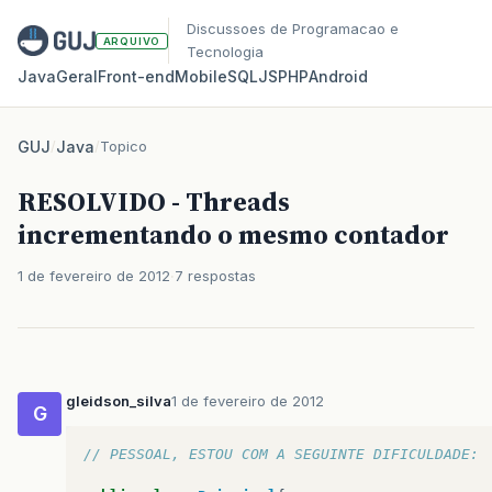
Discussoes de Programacao e
ARQUIVO
Tecnologia
Java
Geral
Front‑end
Mobile
SQL
JS
PHP
Android
GUJ
/
Java
/
Topico
RESOLVIDO - Threads
incrementando o mesmo contador
1 de fevereiro de 2012
7 respostas
gleidson_silva
1 de fevereiro de 2012
G
// PESSOAL, ESTOU COM A SEGUINTE DIFICULDADE: