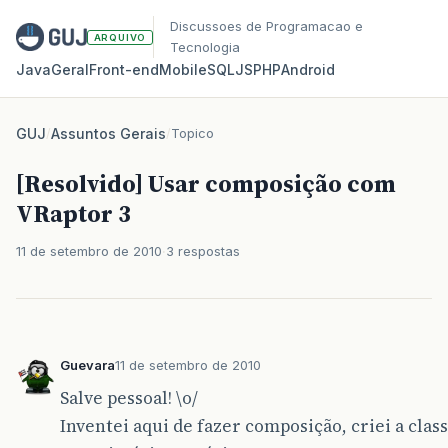
Discussoes de Programacao e
ARQUIVO
Tecnologia
Java
Geral
Front‑end
Mobile
SQL
JS
PHP
Android
GUJ
/
Assuntos Gerais
/
Topico
[Resolvido] Usar composição com
VRaptor 3
11 de setembro de 2010
3 respostas
Guevara
11 de setembro de 2010
Salve pessoal! \o/
Inventei aqui de fazer composição, criei a clas