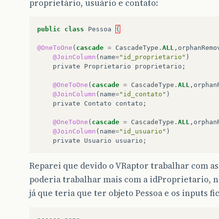
proprietário, usuário e contato:
public
class
Pessoa
{
@OneToOne
(
cascade
=
CascadeType
.
ALL
,
orphanRemo
@JoinColumn
(
name
=
"id_proprietario"
)
private
Proprietario
proprietario
;
@OneToOne
(
cascade
=
CascadeType
.
ALL
,
orphan
@JoinColumn
(
name
=
"id_contato"
)
private
Contato
contato
;
@OneToOne
(
cascade
=
CascadeType
.
ALL
,
orphan
@JoinColumn
(
name
=
"id_usuario"
)
private
Usuario
usuario
;
Reparei que devido o VRaptor trabalhar com as i
poderia trabalhar mais com a idProprietario, 
já que teria que ter objeto Pessoa e os inputs fi