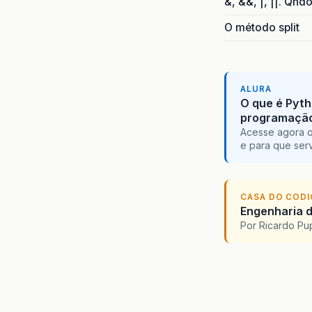
&, &&, |, ||. Qnd
O método split
ALURA
O que é Pyth
programaçã
Acesse agora o
e para que serv
CASA DO COD
Engenharia d
Por Ricardo P