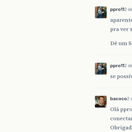
ppro11
2 d
aparent
pra ver 
Dê um Se
ppro11
2 d
se possí
bacoco
2 
Olá ppro
conecta
Obrigado