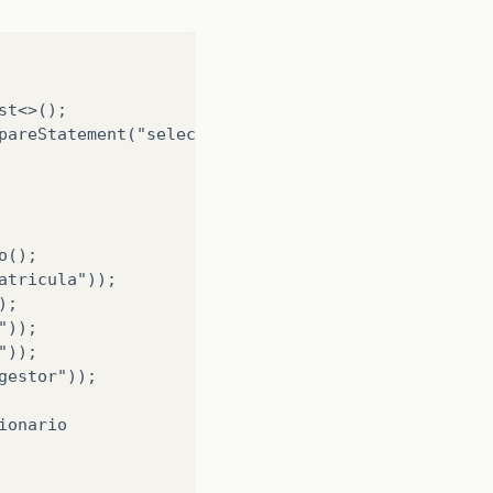
t<>();

pareStatement("select * from gestor");

();

tricula"));

;

));

));

estor"));

onario

     
