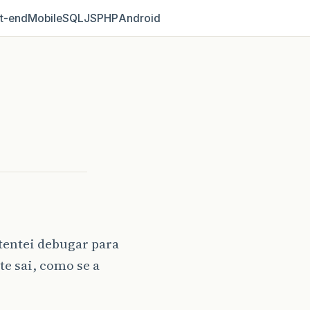
t‑end
Mobile
SQL
JS
PHP
Android
 tentei debugar para
e sai, como se a