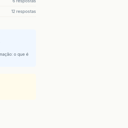
6 respostas
12 respostas
e
amação: o que é