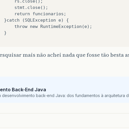
      rs.close();

      stmt.close();

      return funcionarios;            

  }catch (SQLException e) {

      throw new RuntimeException(e);            

 }

esquisar mais não achei nada que fosse tão besta a
ento Back-End Java
m desenvolvimento back-end Java: dos fundamentos à arquitetura de