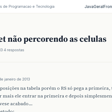
Java
Geral
Fron
s de Programacao e Tecnologia
et não percorendo as celulas
13
4 respostas
de janeiro de 2013
posições na tabela porém o RS só pega a primeira,
 mais ele entrar na primeira e depois simplesment
ivese acabado...
etodo: