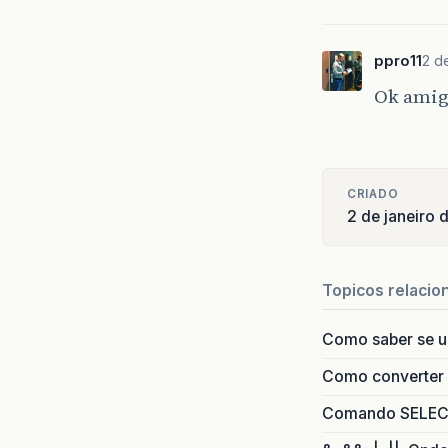
ppro11
2 d
Ok amigo
CRIADO
2 de janeiro 
Topicos relacio
Como saber se 
Como converter i
Comando SELECT 