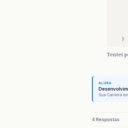
      
      
      
      
      
       
Tentei p
ALURA
Desenvolvim
Sua Carreira e
4 Respostas