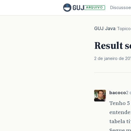
Discussoe
ARQUIVO
GUJ
Java
/
/
Topico
Result s
2 de janeiro de 20
bacoco
2 
Tenho 5 
entender
tabela t
Segue m