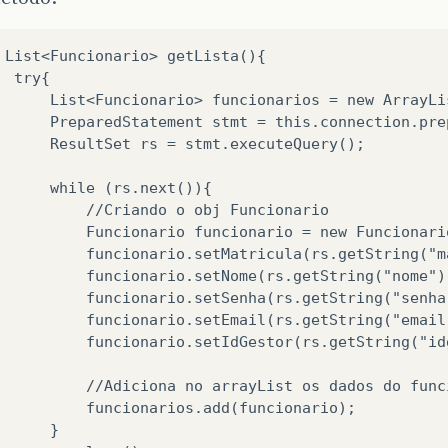
 List<Funcionario> getLista(){

  try{

      List<Funcionario> funcionarios = new ArrayLis
      PreparedStatement stmt = this.connection.pre
      ResultSet rs = stmt.executeQuery();

      while (rs.next()){

          //Criando o obj Funcionario

          Funcionario funcionario = new Funcionario
          funcionario.setMatricula(rs.getString("ma
          funcionario.setNome(rs.getString("nome"))
          funcionario.setSenha(rs.getString("senha"
          funcionario.setEmail(rs.getString("email"
          funcionario.setIdGestor(rs.getString("idg
          //Adiciona no arrayList os dados do funci
          funcionarios.add(funcionario);           
      }
