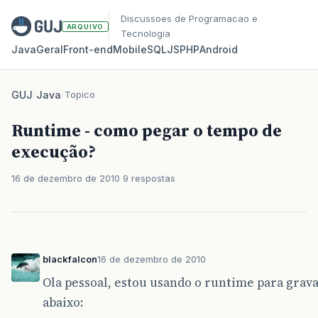
Discussoes de Programacao e
ARQUIVO
Tecnologia
Java
Geral
Front‑end
Mobile
SQL
JS
PHP
Android
GUJ
/
Java
/
Topico
Runtime - como pegar o tempo de
execução?
16 de dezembro de 2010
9 respostas
blackfalcon
16 de dezembro de 2010
Ola pessoal, estou usando o runtime para grav
abaixo: