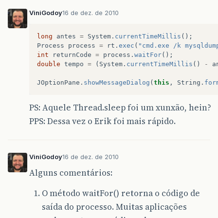
ViniGodoy
16 de dez. de 2010
long
antes
=
System
.
currentTimeMillis
();
Process
process
=
rt
.
exec
(
"cmd.exe /k mysqldum
int
returnCode
=
process
.
waitFor
();
double
tempo
=
(
System
.
currentTimeMillis
()
-
a
JOptionPane
.
showMessageDialog
(
this
,
String
.
for
PS: Aquele Thread.sleep foi um xunxão, hein?
PPS: Dessa vez o Erik foi mais rápido.
ViniGodoy
16 de dez. de 2010
Alguns comentários:
O método waitFor() retorna o código de
saída do processo. Muitas aplicações