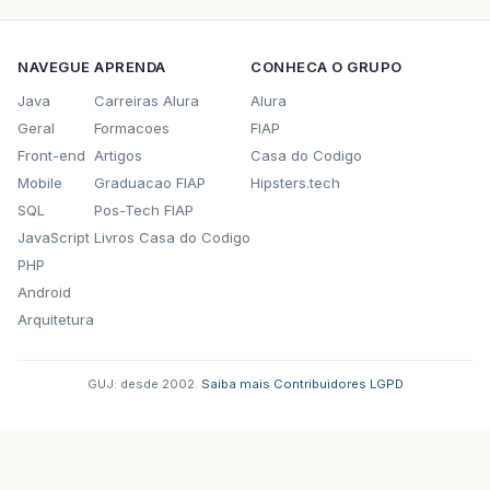
NAVEGUE
APRENDA
CONHECA O GRUPO
Java
Carreiras Alura
Alura
Geral
Formacoes
FIAP
Front-end
Artigos
Casa do Codigo
Mobile
Graduacao FIAP
Hipsters.tech
SQL
Pos-Tech FIAP
JavaScript
Livros Casa do Codigo
PHP
Android
Arquitetura
GUJ: desde 2002.
·
Saiba mais
·
Contribuidores
·
LGPD