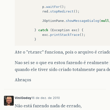
p
.
waitFor
();
red
.
stopRedirect
();
JOptionPane
.
showMessageDialog
(
null
}
catch
(
Exception
exc
)
{
exc
.
printStackTrace
();
}
Ate o "rt.exec" funciona, pois o arquivo é cri
Nao sei se o que eu estou fazendo é realmente 
quando ele tiver sido criado totalmente para d
Abraços
ViniGodoy
16 de dez. de 2010
Não está fazendo nada de errado,