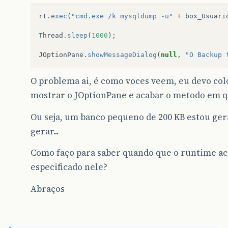
rt
.
exec
(
"cmd.exe /k mysqldump -u"
+
box_Usuari
Thread
.
sleep
(
1000
);
JOptionPane
.
showMessageDialog
(
null
,
"O Backup 
O problema ai, é como voces veem, eu devo col
mostrar o JOptionPane e acabar o metodo em q
Ou seja, um banco pequeno de 200 KB estou ger
gerar...
Como faço para saber quando que o runtime a
especificado nele?
Abraços