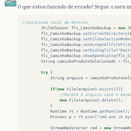
O que estou fazendo de errado? Segue o meu m
//Seleciona local de destino
JFileChooser
flc_CaminhoBackup
=
new
J
flc_CaminhoBackup
.
setCurrentDirectory
(
flc_CaminhoBackup
.
setFileSelectionMode
flc_CaminhoBackup
.
setAcceptAllFileFilt
flc_CaminhoBackup
.
setDialogTitle
(
"Dest
flc_CaminhoBackup
.
showOpenDialog
(
flc_C
String
caminhoProdutoSelecionado
=
flc
try
{
String
arquivo
=
caminhoProdutoSel
if
(
new
File
(
arquivo
).
exists
()){
//Deleta o arquivo caso o mesm
new
File
(
arquivo
).
delete
();
}
Runtime
rt
=
Runtime
.
getRuntime
();
Process
p
=
rt
.
exec
(
"cmd.exe /k my
StreamRedirector
red
=
new
StreamR