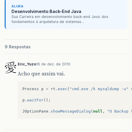
ALURA
Desenvolvimento Back-End Java
Sua Carreira em desenvolvimento back-end Java: dos
fundamentos à arquitetura de sistemas...
9 Respostas
Eric_Yuzo
16 de dez. de 2010
Acho que assim vai.
Process
p
=
rt
.
exec
(
"cmd.exe /k mysqldump -u"
p
.
waitFor
();
JOptionPane
.
showMessageDialog
(
null
,
"O Backup 