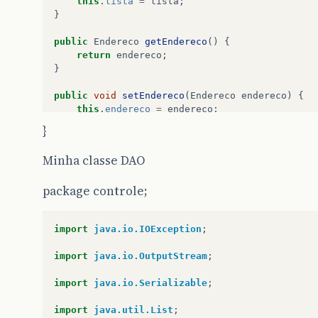
this
.
lista
=
lista
;
}
}
public
String
getUf
()
{
public
Endereco
getEndereco
()
{
return
uf
;
return
endereco
;
}
}
public
void
setUf
(
String
uf
)
{
public
void
setEndereco
(
Endereco
endereco
)
{
this
.
uf
=
uf
;
this
.
endereco
=
endereco
;
}
}
}
public
String
getCep
()
{
public
Integer
getNumero
()
{
Minha classe DAO
return
cep
;
return
numero
;
}
}
package controle;
public
void
setCep
(
String
cep
)
{
public
void
setNumero
(
Integer
numero
)
{
this
.
cep
=
cep
;
this
.
numero
=
numero
;
import
java.io.IOException
;
}
}
import
java.io.OutputStream
;
public
void
limpar
()
{
@Override
this
.
endereco
=
new
Endereco
();
public
String
toString
()
{
import
java.io.Serializable
;
}
return
new
ToStringBuilder
(
this
).
append
(
"c
.
append
(
"complemento"
,
complemento
import
java.util.List
;
.
append
(
"uf"
,
uf
).
toString
();