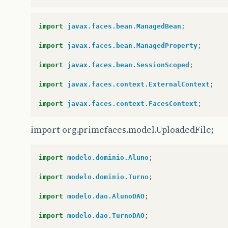
}
import
javax.faces.bean.ManagedBean
;
@Override
public
int
hashCode
()
{
import
javax.faces.bean.ManagedProperty
;
return
new
HashCodeBuilder
().
append
(
bairro
.
append
(
logradouro
).
toHashCode
();
import
javax.faces.bean.SessionScoped
;
}
import
javax.faces.context.ExternalContext
;
@Override
public
boolean
equals
(
Object
other
)
{
import
javax.faces.context.FacesContext
;
if
(
other
==
this
)
{
return
true
;
}
import org.primefaces.model.UploadedFile;
if
((
other
instanceof
Endereco
)
==
false
)
return
false
;
}
import
modelo.dominio.Aluno
;
Endereco
rhs
=
((
Endereco
)
other
);
return
new
EqualsBuilder
().
append
(
bairro
,
import
modelo.dominio.Turno
;
.
append
(
uf
,
rhs
.
uf
).
append
(
localid
}
import
modelo.dao.AlunoDAO
;
import
modelo.dao.TurnoDAO
;