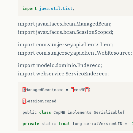
this
.
complemento
=
complemento
;
import
java.util.List
;
this
.
bairro
=
bairro
;
this
.
localidade
=
localidade
;
this
.
uf
=
uf
;
import javax.faces.bean.ManagedBean;
this
.
numero
=
numero
;
import javax.faces.bean.SessionScoped;
}
import com.sun.jersey.api.client.Client;
import com.sun.jersey.api.client.WebResource;
public
String
getCep
()
{
return
cep
;
import modelo.dominio.Endereco;
}
import webservice.ServicoEndereco;
public
void
setCep
(
String
cep
)
{
this
.
cep
=
cep
;
}
@
ManagedBean
(
name
=
“
cepMB
”
)
public
String
getLogradouro
()
{
@
SessionScoped
return
logradouro
;
}
public
class
CepMB
implements
Serializable
{
public
void
setLogradouro
(
String
logradouro
)
{
private
static
final
long
serialVersionUID
=
-
this
.
logradouro
=
logradouro
;
}