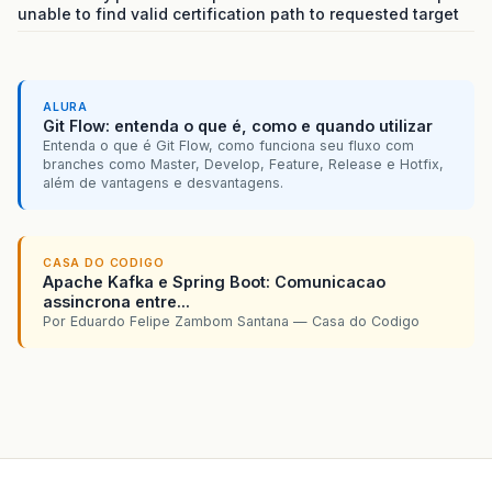
unable to find valid certification path to requested target
}
public
List
<
Turno
>
getTurnos
()
{
if
(
this
.
turnos
==
null
)
{
ALURA
TurnoDAO
turnoDao
=
new
TurnoDAO
();
Git Flow: entenda o que é, como e quando utilizar
this
.
turnos
=
turnoDao
.
lerTodos
();
Entenda o que é Git Flow, como funciona seu fluxo com
}
branches como Master, Develop, Feature, Release e Hotfix,
além de vantagens e desvantagens.
return
turnos
;
}
public
void
setTurnos
(
List
<
Turno
>
turnos
)
{
CASA DO CODIGO
Apache Kafka e Spring Boot: Comunicacao
this
.
turnos
=
turnos
;
assincrona entre...
}
Por Eduardo Felipe Zambom Santana — Casa do Codigo
public
UploadedFile
getUploadedFile
()
{
return
uploadedFile
;
}
public
void
setUploadedFile
(
UploadedFile
uploa
this
.
uploadedFile
=
uploadedFile
;
}