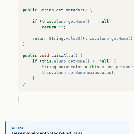
public
String
getContador
()
{
if
(
this
.
aluno
.
getNome
()
==
null
)
return
""
;
return
String
.
valueOf
(
this
.
aluno
.
getNome
()
}
public
void
caixaAlta
()
{
if
(
this
.
aluno
.
getNome
()
!=
null
)
{
String
maiusculas
=
this
.
aluno
.
getNome
this
.
aluno
.
setNome
(
maiusculas
);
}
}
public
Turno
getFiltroTurno
()
{
}
return
filtroTurno
;
}
public
void
setFiltroTurno
(
Turno
filtroTurno
)
this
.
filtroTurno
=
filtroTurno
;
ALURA
}
Desenvolvimento Back-End Java