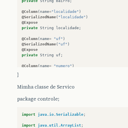
private
String
bairro
;
@Column
(
name
=
"localidade"
)
@SerializedName
(
"localidade"
)
@Expose
private
String
localidade
;
@Column
(
name
=
"uf"
)
@SerializedName
(
"uf"
)
@Expose
private
String
uf
;
@Column
(
name
=
"numero"
)
private
Integer
numero
;
}
public
Endereco
()
{
Mimha classe de Servico
super
();
}
package controle;
public
Endereco
(
String
cep
,
String
logradouro
,
Integer
numero
)
{
import
java.io.Serializable
;
super
();
this
.
cep
=
cep
;
import
java.util.ArrayList
;
this
.
logradouro
=
logradouro
;