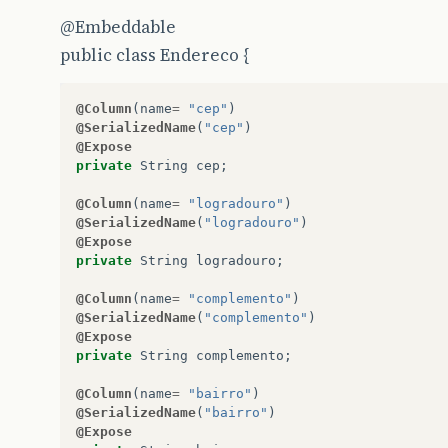
@Embeddable
public class Endereco {
@Column
(
name
=
"cep"
)
@SerializedName
(
"cep"
)
@Expose
private
String
cep
;
@Column
(
name
=
"logradouro"
)
@SerializedName
(
"logradouro"
)
@Expose
private
String
logradouro
;
@Column
(
name
=
"complemento"
)
@SerializedName
(
"complemento"
)
@Expose
private
String
complemento
;
@Column
(
name
=
"bairro"
)
@SerializedName
(
"bairro"
)
@Expose