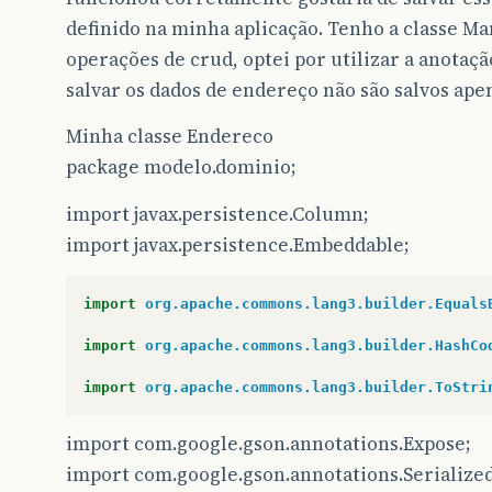
definido na minha aplicação. Tenho a classe M
operações de crud, optei por utilizar a anotaç
salvar os dados de endereço não são salvos apen
Minha classe Endereco
package modelo.dominio;
import javax.persistence.Column;
import javax.persistence.Embeddable;
import
org.apache.commons.lang3.builder.Equals
import
org.apache.commons.lang3.builder.HashCo
import
org.apache.commons.lang3.builder.ToStri
import com.google.gson.annotations.Expose;
import com.google.gson.annotations.Serializ