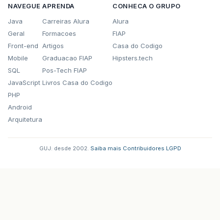
NAVEGUE
APRENDA
CONHECA O GRUPO
public
List
<
Aluno
>
getAlunos
()
{
Java
Carreiras Alura
Alura
if
(
this
.
alunos
==
null
)
Geral
Formacoes
FIAP
this
.
alunos
=
this
.
dao
.
filtrar
(
filtroT
Front-end
Artigos
Casa do Codigo
return
alunos
;
Mobile
Graduacao FIAP
Hipsters.tech
}
SQL
Pos-Tech FIAP
JavaScript
Livros Casa do Codigo
public
void
setAlunos
(
List
<
Aluno
>
alunos
)
{
this
.
alunos
=
alunos
;
PHP
}
Android
Arquitetura
// Métodos
public
void
acaoPesquisar
()
{
GUJ: desde 2002.
·
Saiba mais
·
Contribuidores
·
LGPD
this
.
alunos
=
null
;
}
// Listar todos
public
String
acaoListar
()
{
return
"alunoListar.jsf?faces-redirect=tru
}