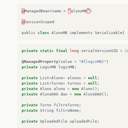
@
ManagedBean
(
name
=
“
alunoMB
”
)
@
SessionScoped
public
class
AlunoMB
implements
Serializable
{
private
static
final
long
serialVersionUID
=
1
@ManagedProperty
(
value
=
"#{loginMB}"
)
private
LoginMB
loginMB
;
private
List
<
Aluno
>
alunos
=
null
;
private
List
<
Turno
>
turnos
=
null
;
private
Aluno
aluno
=
new
Aluno
();
private
AlunoDAO
dao
=
new
AlunoDAO
();
private
Turno
filtroTurno
;
private
String
filtroNome
;
private
UploadedFile
uploadedFile
;