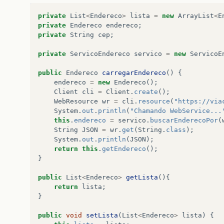
private
List
<
Endereco
>
lista
=
new
ArrayList
<
E
public
String
getComplemento
()
{
private
Endereco
endereco
;
return
complemento
;
private
String
cep
;
}
private
ServicoEndereco
servico
=
new
ServicoE
public
void
setComplemento
(
String
complemento
)
this
.
complemento
=
complemento
;
public
Endereco
carregarEndereco
()
{
}
endereco
=
new
Endereco
();
Client
cli
=
Client
.
create
();
public
String
getBairro
()
{
WebResource
wr
=
cli
.
resource
(
"https://via
return
bairro
;
System
.
out
.
println
(
"Chamando WebService...
}
this
.
endereco
=
servico
.
buscarEnderecoPor
(
String
JSON
=
wr
.
get
(
String
.
class
);
public
void
setBairro
(
String
bairro
)
{
System
.
out
.
println
(
JSON
);
this
.
bairro
=
bairro
;
return
this
.
getEndereco
();
}
}
public
String
getLocalidade
()
{
public
List
<
Endereco
>
getLista
(){
return
localidade
;
return
lista
;
}
}
public
void
setLocalidade
(
String
localidade
)
{
public
void
setLista
(
List
<
Endereco
>
lista
)
{
this
.
localidade
=
localidade
;