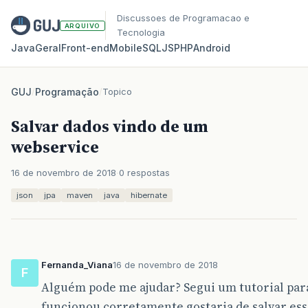
Discussoes de Programacao e
ARQUIVO
Tecnologia
Java
Geral
Front‑end
Mobile
SQL
JS
PHP
Android
GUJ
/
Programação
/
Topico
Salvar dados vindo de um
webservice
16 de novembro de 2018
0 respostas
json
jpa
maven
java
hibernate
Fernanda_Viana
16 de novembro de 2018
F
Alguém pode me ajudar? Segui um tutorial para
funcionou corretamente gostaria de salvar esse