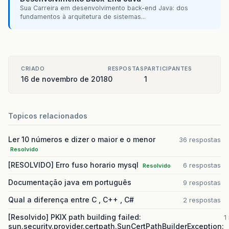
Sua Carreira em desenvolvimento back-end Java: dos
public
String
getFiltroNome
()
{
fundamentos à arquitetura de sistemas...
return
filtroNome
;
}
public
void
setFiltroNome
(
String
filtroNome
)
{
this
.
filtroNome
=
filtroNome
;
CRIADO
RESPOSTAS
PARTICIPANTES
}
16 de novembro de 2018
0
1
public
LoginMB
getLoginMB
()
{
return
loginMB
;
}
Topicos relacionados
public
void
setLoginMB
(
LoginMB
loginMB
)
{
this
.
loginMB
=
loginMB
;
Ler 10 números e dizer o maior e o menor
36 respostas
}
Resolvido
[RESOLVIDO] Erro fuso horario mysql
6 respostas
Resolvido
public
Aluno
getAluno
()
{
Documentação java em português
9 respostas
return
aluno
;
}
Qual a diferença entre C , C++ , C#
2 respostas
public
void
setAluno
(
Aluno
aluno
)
{
[Resolvido] PKIX path building failed:
1
this
.
aluno
=
aluno
;
sun.security.provider.certpath.SunCertPathBuilderException: