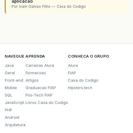
aplicacao
Por Ivam Galvao Filho — Casa do Codigo
NAVEGUE
APRENDA
CONHECA O GRUPO
Java
Carreiras Alura
Alura
Geral
Formacoes
FIAP
Front-end
Artigos
Casa do Codigo
Mobile
Graduacao FIAP
Hipsters.tech
SQL
Pos-Tech FIAP
JavaScript
Livros Casa do Codigo
PHP
Android
Arquitetura