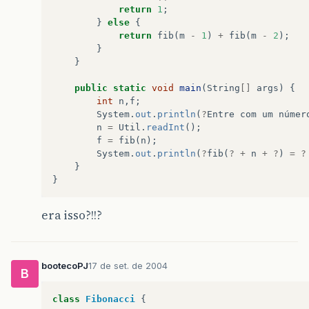
return
1
;
}
else
{
return
fib
(
m
-
1
)
+
fib
(
m
-
2
);
}
}
public
static
void
main
(
String
[]
args
)
{
int
n
,
f
;
System
.
out
.
println
(
?
Entre
com
um
númer
n
=
Util
.
readInt
();
f
=
fib
(
n
);
System
.
out
.
println
(
?
fib
(
?
+
n
+
?
)
=
?
}
}
era isso?!!?
bootecoPJ
17 de set. de 2004
B
class
Fibonacci
{