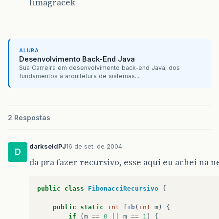
limagracek
ALURA
Desenvolvimento Back-End Java
Sua Carreira em desenvolvimento back-end Java: dos
fundamentos à arquitetura de sistemas...
2 Respostas
darkseidPJ
16 de set. de 2004
D
da pra fazer recursivo, esse aqui eu achei na ne
public
class
FibonacciRecursivo
{
public
static
int
fib
(
int
m
)
{
if
(
m
==
0
||
m
==
1
)
{