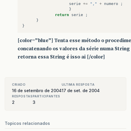
serie
+=
","
+
numero
;
}
return
serie
;
}
}
[color="blue"] Tenta esse método o procedime
concatenando os valores da série numa String 
retorna essa String é isso ai [/color]
CRIADO
ULTIMA RESPOSTA
16 de setembro de 2004
17 de set. de 2004
RESPOSTAS
PARTICIPANTES
2
3
Topicos relacionados