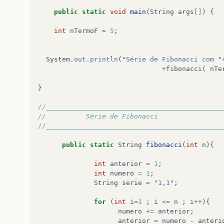
public
static
void
main
(
String
args
[]
)
{
int
nTermoF
=
5
;
System
.
out
.
println
(
"Série de Fibonacci com "
+
fibonacci
(
nTe
}
//____________________________________________
//		    Série de Fibonacci               
public
static
String
fibonacci
(
int
n
){
int
anterior
=
1
;
int
numero
=
1
;
String
serie
=
"1,1"
;
for
(
int
i
=
1
;
i
<=
n
;
i
++
){
numero
+=
anterior
;
anterior
=
numero
-
anteri