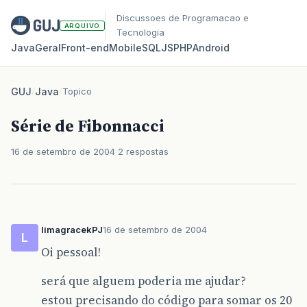
Discussoes de Programacao e
ARQUIVO
Tecnologia
Java
Geral
Front‑end
Mobile
SQL
JS
PHP
Android
GUJ
/
Java
/
Topico
Série de Fibonnacci
16 de setembro de 2004
2 respostas
limagracekPJ
16 de setembro de 2004
L
Oi pessoal!
será que alguem poderia me ajudar?
estou precisando do código para somar os 20