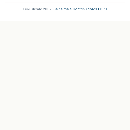
GUJ: desde 2002.
·
Saiba mais
·
Contribuidores
·
LGPD