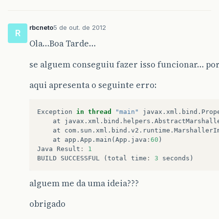
rbcneto
5 de out. de 2012
R
Ola…Boa Tarde…
se alguem conseguiu fazer isso funcionar… po
aqui apresenta o seguinte erro:
Exception
in
thread
"main"
javax
.
xml
.
bind
.
Prop
at
javax
.
xml
.
bind
.
helpers
.
AbstractMarshall
at
com
.
sun
.
xml
.
bind
.
v2
.
runtime
.
MarshallerI
at
app
.
App
.
main
(
App
.
java
:
60
)
Java
Result
:
1
BUILD
SUCCESSFUL
(
total
time
:
3
seconds
)
alguem me da uma ideia???
obrigado