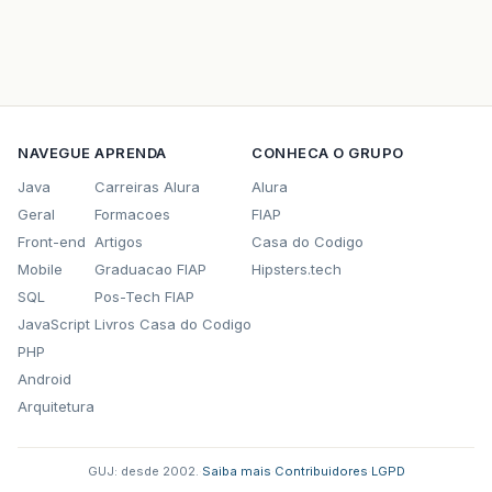
NAVEGUE
APRENDA
CONHECA O GRUPO
Java
Carreiras Alura
Alura
Geral
Formacoes
FIAP
Front-end
Artigos
Casa do Codigo
Mobile
Graduacao FIAP
Hipsters.tech
SQL
Pos-Tech FIAP
JavaScript
Livros Casa do Codigo
PHP
Android
Arquitetura
GUJ: desde 2002.
·
Saiba mais
·
Contribuidores
·
LGPD