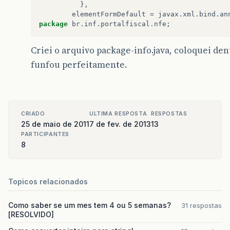
},
elementFormDefault
=
javax
.
xml
.
bind
.
an
package
br
.
inf
.
portalfiscal
.
nfe
;
Criei o arquivo package-info.java, coloquei de
funfou perfeitamente.
CRIADO
ULTIMA RESPOSTA
RESPOSTAS
25 de maio de 2011
7 de fev. de 2013
13
PARTICIPANTES
8
Topicos relacionados
Como saber se um mes tem 4 ou 5 semanas?
31 respostas
[RESOLVIDO]