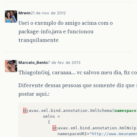
Mrwin
21 de nov. de 2012
Usei o exemplo do amigo acima com o
package-info.java e funcionou
tranquilamente
Marcelo_Bento
7 de fev. de 2013
ThiagoInGuj, caraaaa… vc salvou meu dia, fiz 
Diferente dessas pessoas que somente diz que r
postar aqui.:
@
javax
.
xml
.
bind
.
annotation
.
XmlSchema
(
namespace
xmlns
=
{
@
javax
.
xml
.
bind
.
annotation
.
XmlNs
(
p
namespaceURI
=
"http://www.meuname