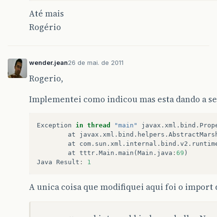
Até mais
Rogério
wender.jean
26 de mai. de 2011
Rogerio,
Implementei como indicou mas esta dando a se
Exception
in
thread
"main"
javax
.
xml
.
bind
.
Prop
at
javax
.
xml
.
bind
.
helpers
.
AbstractMars
at
com
.
sun
.
xml
.
internal
.
bind
.
v2
.
runtim
at
tttr
.
Main
.
main
(
Main
.
java
:
69
)
Java
Result
:
1
A unica coisa que modifiquei aqui foi o import 