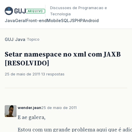
Discussoes de Programacao e
ARQUIVO
Tecnologia
Java
Geral
Front‑end
Mobile
SQL
JS
PHP
Android
GUJ
/
Java
/
Topico
Setar namespace no xml com JAXB
[RESOLVIDO]
25 de maio de 2011
13 respostas
wender.jean
25 de maio de 2011
E ae galera,
Estou com um grande problema aqui que é ad