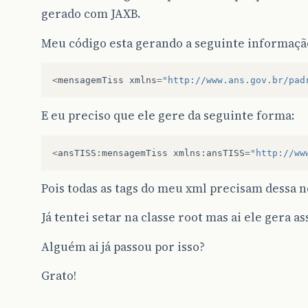
gerado com JAXB.
Meu código esta gerando a seguinte informaçã
<
mensagemTiss
xmlns
=
"http://www.ans.gov.br/pad
E eu preciso que ele gere da seguinte forma:
<
ansTISS
:
mensagemTiss
xmlns
:
ansTISS
=
"http://ww
Pois todas as tags do meu xml precisam dessa 
Já tentei setar na classe root mas ai ele gera a
Alguém ai já passou por isso?
Grato!