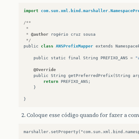
import
com.sun.xml.bind.marshaller.NamespacePr
/**
*
*
@author
rogério
cruz
sousa
*/
public
class
ANSPrefixMapper
extends
Namespace
public
static
final
String
PREFIXO_ANS
=
"
@Override
public
String
getPreferredPrefix
(
String
ar
return
PREFIXO_ANS
;
}
}
Coloque esse código quando for fazer a con
marshaller.setProperty("com.sun.xml.bind.names