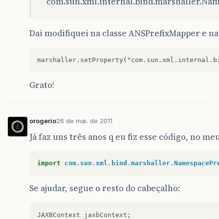
com.sun.xml.internal.bind.marshaller.Na
Dai modifiquei na classe ANSPrefixMapper e na
marshaller.setProperty("com.sun.xml.internal.b
Grato!
orogerio
26 de mai. de 2011
Já faz uns três anos q eu fiz esse código, no me
import
com.sun.xml.bind.marshaller.NamespacePr
Se ajudar, segue o resto do cabeçalho:
JAXBContext jaxbContext;                