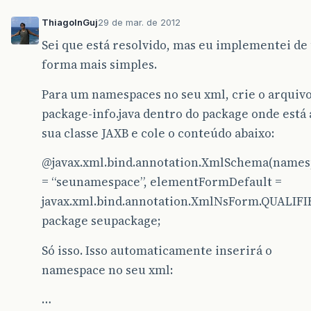
ThiagoInGuj
29 de mar. de 2012
Sei que está resolvido, mas eu implementei d
forma mais simples.
Para um namespaces no seu xml, crie o arquiv
package-info.java dentro do package onde está 
sua classe JAXB e cole o conteúdo abaixo:
@javax.xml.bind.annotation.XmlSchema
(names
= “seunamespace”, elementFormDefault =
javax.xml.bind.annotation.XmlNsForm.QUALIFI
package seupackage;
Só isso. Isso automaticamente inserirá o
namespace no seu xml:
…