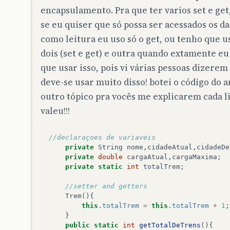
encapsulamento. Pra que ter varios set e get
se eu quiser que só possa ser acessados os d
como leitura eu uso só o get, ou tenho que u
dois (set e get) e outra quando extamente e
que usar isso, pois vi várias pessoas dizerem
deve-se usar muito disso! botei o código do 
outro tópico pra vocês me explicarem cada l
valeu!!!
//declaraçoes de variaveis 
private
String
nome
,
cidadeAtual
,
cidadeDe
private
double
cargaAtual
,
cargaMaxima
;
private
static
int
totalTrem
;
//setter and getters 
Trem
(){
this
.
totalTrem
=
this
.
totalTrem
+
1
;
}
public
static
int
getTotalDeTrens
(){