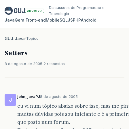
Discussoes de Programacao e
ARQUIVO
Tecnologia
Java
Geral
Front‑end
Mobile
SQL
JS
PHP
Android
GUJ
/
Java
/
Topico
Setters
8 de agosto de 2005
2 respostas
john_javaPJ
8 de agosto de 2005
J
eu vi num tópico abaixo sobre isso, mas me pin
muitas dúvidas pois sou iniciante e é a primeir
que posto num fórum.