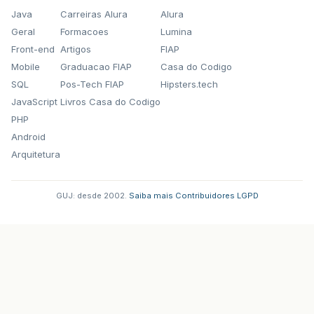
Java
Carreiras Alura
Alura
Geral
Formacoes
Lumina
Front-end
Artigos
FIAP
Mobile
Graduacao FIAP
Casa do Codigo
SQL
Pos-Tech FIAP
Hipsters.tech
JavaScript
Livros Casa do Codigo
PHP
Android
Arquitetura
GUJ: desde 2002.
·
Saiba mais
·
Contribuidores
·
LGPD