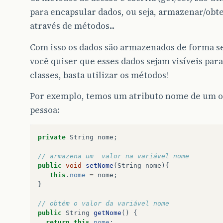
para encapsular dados, ou seja, armazenar/obt
através de métodos...
Com isso os dados são armazenados de forma seg
você quiser que esses dados sejam visíveis par
classes, basta utilizar os métodos!
Por exemplo, temos um atributo nome de um o
pessoa:
private
String
nome
;
// armazena um  valor na variável nome
public
void
setNome
(
String
nome
){
this
.
nome
=
nome
;
}
// obtém o valor da variável nome
public
String
getNome
()
{
return
this
.
nome
;