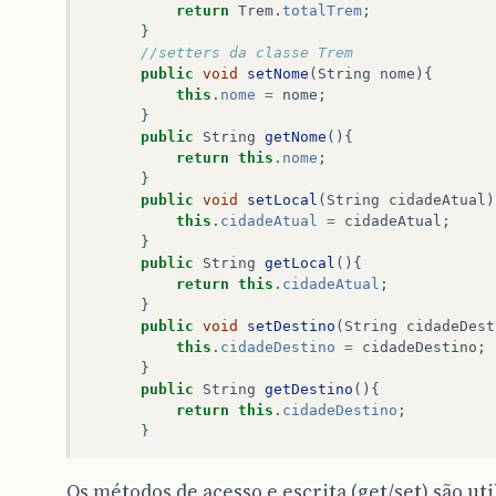
return
Trem
.
totalTrem
;
}
//setters da classe Trem 
public
void
setNome
(
String
nome
){
this
.
nome
=
nome
;
}
public
String
getNome
(){
return
this
.
nome
;
}
public
void
setLocal
(
String
cidadeAtual
)
this
.
cidadeAtual
=
cidadeAtual
;
}
public
String
getLocal
(){
return
this
.
cidadeAtual
;
}
public
void
setDestino
(
String
cidadeDest
this
.
cidadeDestino
=
cidadeDestino
;
}
public
String
getDestino
(){
return
this
.
cidadeDestino
;
}
}
Os métodos de acesso e escrita (get/set) são uti