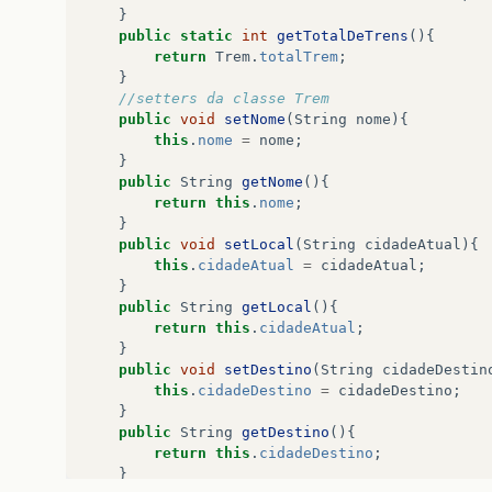
}
public
static
int
getTotalDeTrens
(){
return
Trem
.
totalTrem
;
}
//setters da classe Trem 
public
void
setNome
(
String
nome
){
this
.
nome
=
nome
;
}
public
String
getNome
(){
return
this
.
nome
;
}
public
void
setLocal
(
String
cidadeAtual
){
this
.
cidadeAtual
=
cidadeAtual
;
}
public
String
getLocal
(){
return
this
.
cidadeAtual
;
}
public
void
setDestino
(
String
cidadeDestin
this
.
cidadeDestino
=
cidadeDestino
;
}
public
String
getDestino
(){
return
this
.
cidadeDestino
;
}