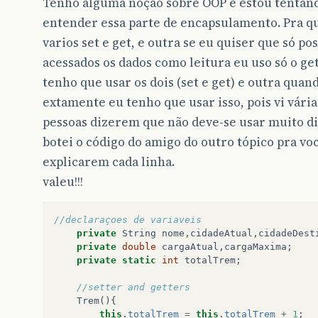
Tenho alguma noção sobre OOP e estou tentan
entender essa parte de encapsulamento. Pra q
varios set e get, e outra se eu quiser que só po
acessados os dados como leitura eu uso só o get
tenho que usar os dois (set e get) e outra quan
extamente eu tenho que usar isso, pois vi vária
pessoas dizerem que não deve-se usar muito di
botei o código do amigo do outro tópico pra vo
explicarem cada linha.
valeu!!!
//declaraçoes de variaveis 
private
String
nome
,
cidadeAtual
,
cidadeDest
private
double
cargaAtual
,
cargaMaxima
;
private
static
int
totalTrem
;
//setter and getters 
Trem
(){
this
.
totalTrem
=
this
.
totalTrem
+
1
;