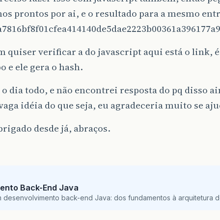
os prontos por ai, e o resultado para a mesmo ent
ba7816bf8f01cfea414140de5dae2223b00361a396177a9
 quiser verificar a do javascript aqui está o link, é
 e ele gera o hash.
 o dia todo, e não encontrei resposta do pq disso a
aga idéia do que seja, eu agradeceria muito se aju
rigado desde já, abraços.
ento Back-End Java
m desenvolvimento back-end Java: dos fundamentos à arquitetura de