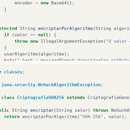
encoder
=
new
Base64
();
}
otected
String
encriptarPorAlgoritmo
(
String
algori
if
(
valor
==
null
)
{
throw
new
IllegalArgumentException
(
"O valor 
}
usarAlgoritmo
(
algoritmo
);
byte
[]
hash
=
messageDigest
.
digest
(
valor
.
getByte
return
encoder
.
encodeAsString
(
hash
).
toString
();
e
classes
;
java.security.NoSuchAlgorithmException
;
class
CriptografiaSHA256
extends
CriptografiaGene
blic
String
encriptar
(
String
valor
)
throws
NoSuchA
return
encriptarPorAlgoritmo
(
"SHA-256"
,
valor
);