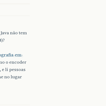
 Java não tem
4)?
ografia-em-
mo o encoder
e li pessoas
he no lugar