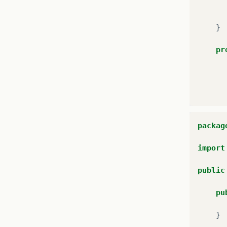
}
pr
packag
}
import
}
public
pu
}