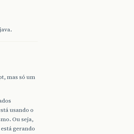
java.
ipt, mas só um
tados
está usando o
smo. Ou seja,
 está gerando