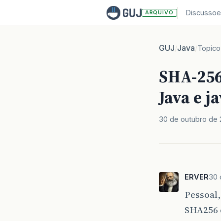
Discussoe
ARQUIVO
GUJ
Java
/
/
Topico
SHA-256
Java e j
30 de outubro de 
ERVER
30 
Pessoal,
SHA256 