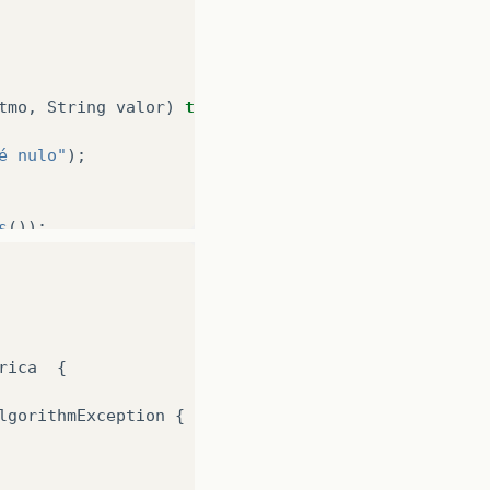
tmo
,
String
valor
)
throws
NoSuchAlgorithmException
é nulo"
);
s
());
rica
{
lgorithmException
{