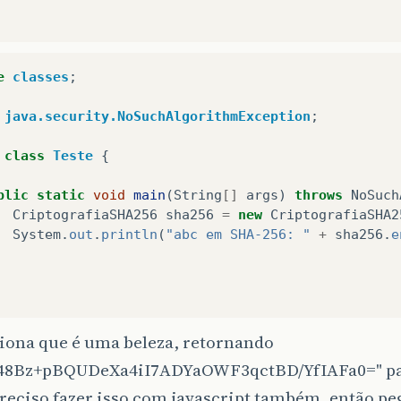
e
classes
;
java.security.NoSuchAlgorithmException
;
class
Teste
{
blic
static
void
main
(
String
[]
args
)
throws
NoSuch
CriptografiaSHA256
sha256
=
new
CriptografiaSHA2
System
.
out
.
println
(
"abc em SHA-256: "
+
sha256
.
e
ciona que é uma beleza, retornando
8Bz+pBQUDeXa4iI7ADYaOWF3qctBD/YfIAFa0=" para
reciso fazer isso com javascript também, então pe