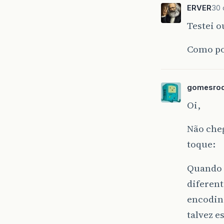
ERVER
30 
Testei 
Como pod
gomesro
Oi,
Não cheg
toque:
Quando v
diferen
encoding
talvez e