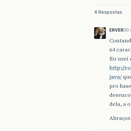
4 Respostas
ERVER
30 
Contando
64 carac
Eu usei 
http://r
java/
que
pro base
desencor
dela, a
Abraços