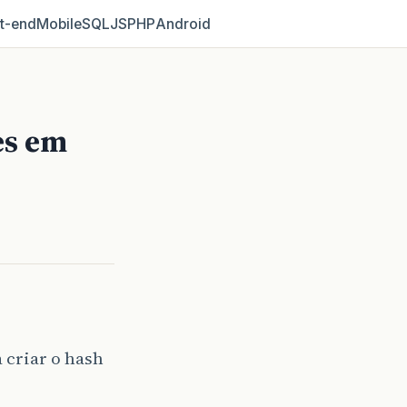
t‑end
Mobile
SQL
JS
PHP
Android
es em
a criar o hash