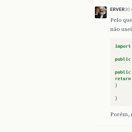
ERVER
30 
Pelo que
não usei
import
public
public
return
}
}
Porém, 