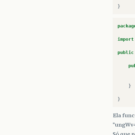
}
packag
import
public
pu
}
}
Ela fun
"ungWv4
Só que p