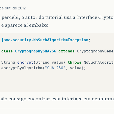
de out. de 2012
 percebi, o autor do tutorial usa a interface Crypt
 e aparece ai embaixo
java.security.NoSuchAlgorithmException
;
class
CryptographySHA256
extends
CryptographyGene
String
encrypt
(
String
value
)
throws
NoSuchAlgorit
encryptByAlgorithm
(
"SHA-256"
,
value
);
não consigo encontrar esta interface em nenhunm