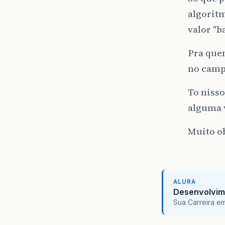
algoritm
valor "
Pra quem
no campo
To nisso
alguma v
Muito ob
ALURA
Desenvolvim
Sua Carreira e