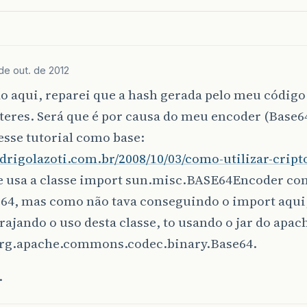
de out. de 2012
 aqui, reparei que a hash gerada pelo meu código
teres. Será que é por causa do meu encoder (Base6
esse tutorial como base:
odrigolazoti.com.br/2008/10/03/como-utilizar-cript
 usa a classe import sun.misc.BASE64Encoder co
64, mas como não tava conseguindo o import aqui, 
ajando o uso desta classe, to usando o jar do apac
 org.apache.commons.codec.binary.Base64.
.