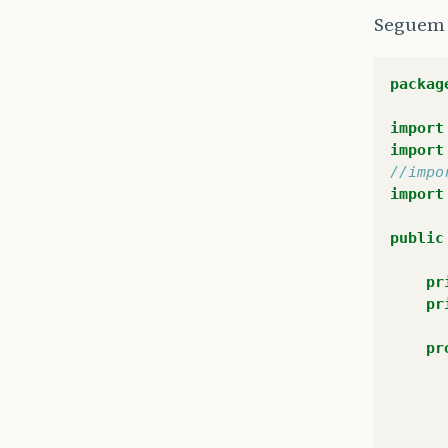
Seguem 
packag
import
import
//impo
import
public
pr
pr
pr