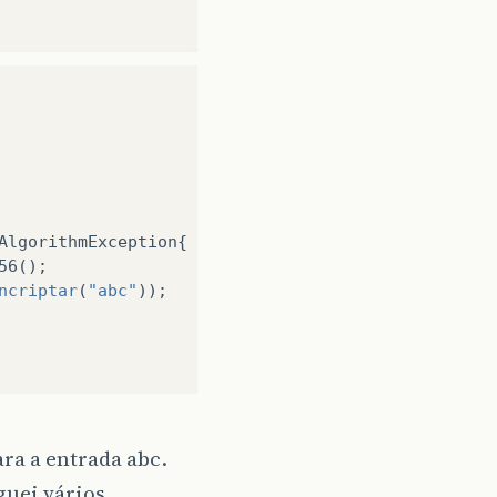
AlgorithmException
{
56
();
ncriptar
(
"abc"
));
 a entrada abc.
guei vários