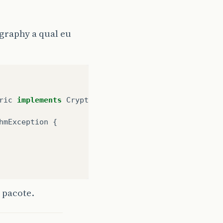
ography a qual eu
ric
implements
Cryptography
{
hmException
{
 pacote.