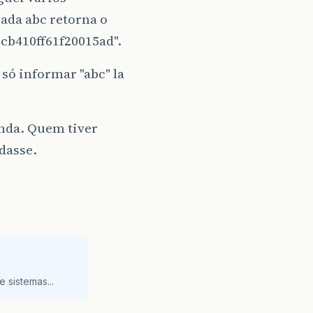
rada abc retorna o
cb410ff61f20015ad".
 só informar "abc" la
inda. Quem tiver
dasse.
 sistemas...