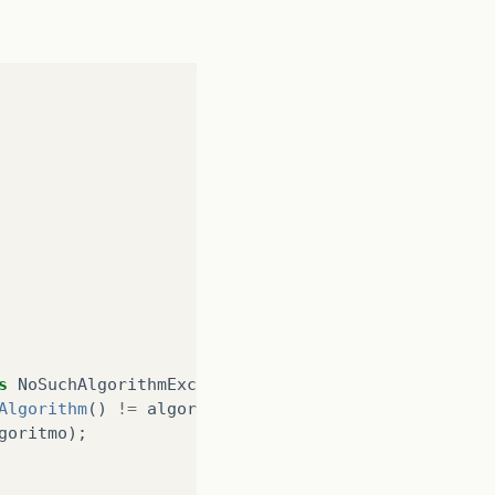
s
NoSuchAlgorithmException
{
Algorithm
()
!=
algoritmo
)
{
goritmo
);