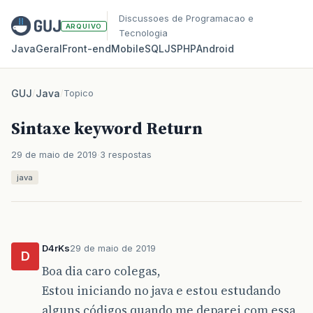
Discussoes de Programacao e
ARQUIVO
Tecnologia
Java
Geral
Front‑end
Mobile
SQL
JS
PHP
Android
GUJ
/
Java
/
Topico
Sintaxe keyword Return
29 de maio de 2019
3 respostas
java
D4rKs
29 de maio de 2019
D
Boa dia caro colegas,
Estou iniciando no java e estou estudando
alguns códigos quando me deparei com essa