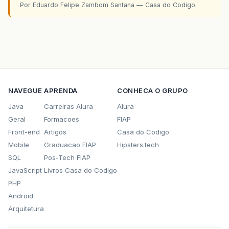
Por Eduardo Felipe Zambom Santana — Casa do Codigo
NAVEGUE
APRENDA
CONHECA O GRUPO
Java
Carreiras Alura
Alura
Geral
Formacoes
FIAP
Front-end
Artigos
Casa do Codigo
Mobile
Graduacao FIAP
Hipsters.tech
SQL
Pos-Tech FIAP
JavaScript
Livros Casa do Codigo
PHP
Android
Arquitetura