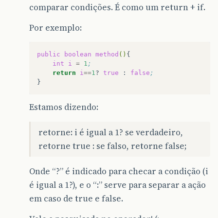
comparar condições. É como um return + if.
Por exemplo:
public
boolean
method
()
int
i
=
1
;
return
i
==
1
?
true
:
false
;
Estamos dizendo:
retorne: i é igual a 1? se verdadeiro,
retorne true : se falso, retorne false;
Onde “?” é indicado para checar a condição (i
é igual a 1?), e o “:” serve para separar a ação
em caso de true e false.