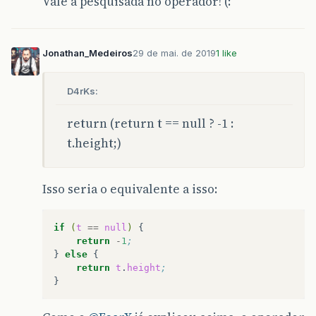
Vale a pesquisada no operador! (:
Jonathan_Medeiros
29 de mai. de 2019
1 like
D4rKs:
return (return t == null ? -1 :
t.height;)
Isso seria o equivalente a isso:
if
(
t
==
null
)
return
-
1
;
}
else
return
t
.
height
;