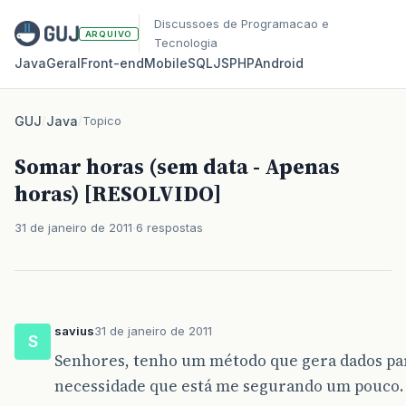
Discussoes de Programacao e
ARQUIVO
Tecnologia
Java
Geral
Front‑end
Mobile
SQL
JS
PHP
Android
GUJ
/
Java
/
Topico
Somar horas (sem data - Apenas
horas) [RESOLVIDO]
31 de janeiro de 2011
6 respostas
savius
31 de janeiro de 2011
S
Senhores, tenho um método que gera dados pa
necessidade que está me segurando um pouco.