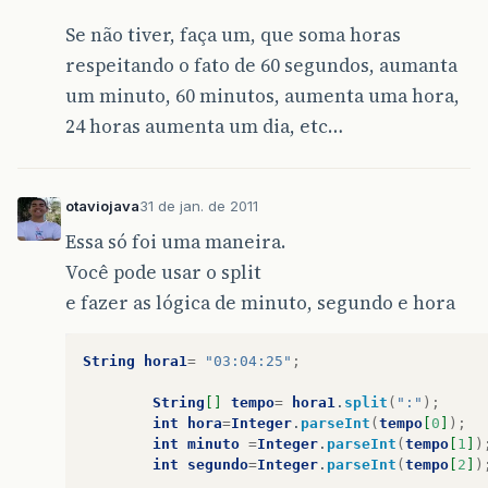
Se não tiver, faça um, que soma horas
respeitando o fato de 60 segundos, aumanta
um minuto, 60 minutos, aumenta uma hora,
24 horas aumenta um dia, etc…
otaviojava
31 de jan. de 2011
Essa só foi uma maneira.
Você pode usar o split
e fazer as lógica de minuto, segundo e hora
String
hora1
=
"03:04:25"
;
String
[]
tempo
=
hora1
.
split
(
":"
);
int
hora
=
Integer
.
parseInt
(
tempo
[
0
]
);
int
minuto
=
Integer
.
parseInt
(
tempo
[
1
]
)
int
segundo
=
Integer
.
parseInt
(
tempo
[
2
]
)