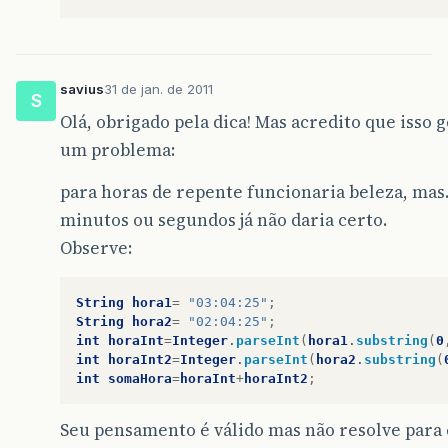
savius
31 de jan. de 2011
S
Olá, obrigado pela dica! Mas acredito que isso 
um problema:
para horas de repente funcionaria beleza, ma
minutos ou segundos já não daria certo.
Observe:
String
hora1
=
"03:04:25"
;
String
hora2
=
"02:04:25"
;
int
horaInt
=
Integer
.
parseInt
(
hora1
.
substring
(
0
int
horaInt2
=
Integer
.
parseInt
(
hora2
.
substring
(
int
somaHora
=
horaInt
+
horaInt2
;
Seu pensamento é válido mas não resolve para 