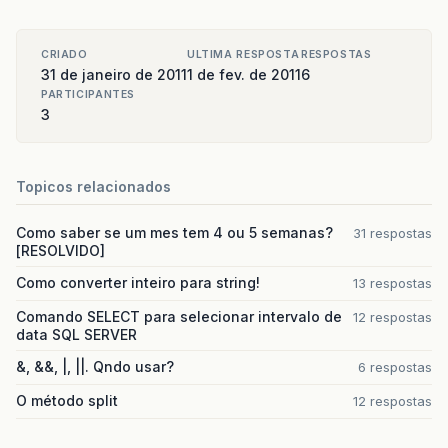
}
if
(
sub
&
lt
;
10
)
{
CRIADO
ULTIMA RESPOSTA
RESPOSTAS
segundos
=
"0"
+
Integer
.
toString
(
su
31 de janeiro de 2011
1 de fev. de 2011
6
}
PARTICIPANTES
else
{
3
segundos
=
Integer
.
toString
(
sub
);
}
Topicos relacionados
total
=
"$horas:$minutos:$segundos"
//
println
total
Como saber se um mes tem 4 ou 5 semanas?
31 respostas
}
[RESOLVIDO]
//
chamando
o
método
somaHora
(
[
'01:04:25','', '00:25:32', '04:3
Como converter inteiro para string!
13 respostas
Comando SELECT para selecionar intervalo de
12 respostas
data SQL SERVER
&, &&, |, ||. Qndo usar?
6 respostas
O método split
12 respostas