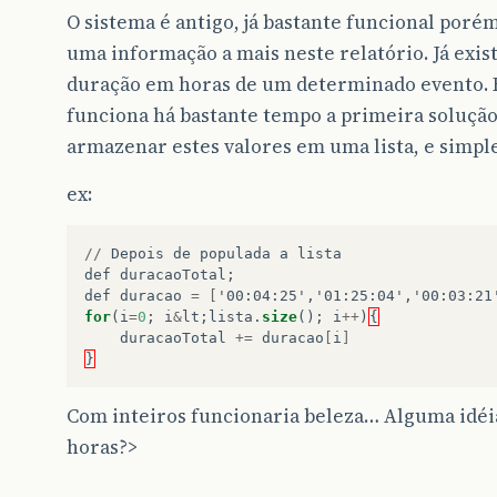
O sistema é antigo, já bastante funcional poré
uma informação a mais neste relatório. Já exis
duração em horas de um determinado evento. Es
funciona há bastante tempo a primeira soluçã
armazenar estes valores em uma lista, e simp
ex:
//
Depois
de
populada
a
lista
def
duracaoTotal
;
def
duracao
=
[
'00:04:25','01:25:04','00:03:21
for
(
i
=
0
;
i
&
lt
;
lista
.
size
();
i
++
)
{
duracaoTotal
+=
duracao
[
i
]
}
Com inteiros funcionaria beleza… Alguma idéi
horas?>