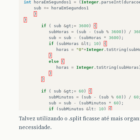
int
horaEmSegundos1
=
(
Integer
.
parseInt
(
duraco
sub
+=
horaEmSegundos1
}
}
if
(
sub
&
gt
;
=
3600
)
{
subHoras
=
(
sub
-
(
sub
%
3600
))
/
36
sub
=
sub
-
(
subHoras
*
3600
);
if
(
subHoras
&
lt
;
10
)
{
horas
=
"0"
+
Integer
.
toString
(
subH
}
else
{
horas
=
Integer
.
toString
(
subHoras
}
}
if
(
sub
&
gt
;
=
60
)
{
subMinutos
=
(
sub
-
(
sub
%
60
))
/
60
sub
=
sub
-
(
subMinutos
*
60
);
if
(
subMinutos
&
lt
;
10
)
{
minutos
=
"0"
+
Integer
.
toString
(
su
Talvez utilizando o .split ficasse até mais org
}
necessidade.
else
{
minutos
=
Integer
.
toString
(
subMin
}