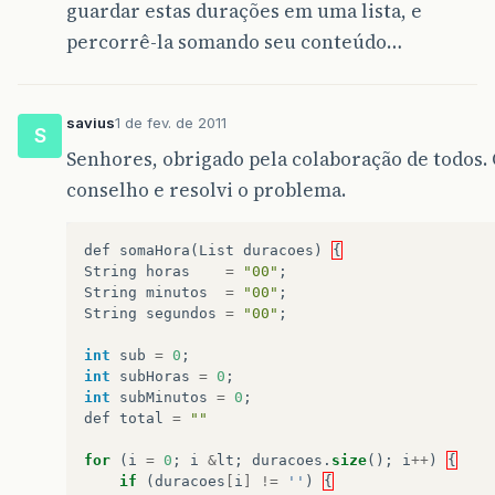
guardar estas durações em uma lista, e
percorrê-la somando seu conteúdo…
savius
1 de fev. de 2011
S
Senhores, obrigado pela colaboração de todos.
conselho e resolvi o problema.
def
somaHora
(
List
duracoes
)
{
String
horas
=
"00"
;
String
minutos
=
"00"
;
String
segundos
=
"00"
;
int
sub
=
0
;
int
subHoras
=
0
;
int
subMinutos
=
0
;
def
total
=
""
for
(
i
=
0
;
i
&
lt
;
duracoes
.
size
();
i
++
)
{
if
(
duracoes
[
i
]
!=
''
)
{