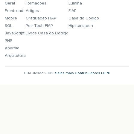
Geral
Formacoes
Lumina
Front-end
Artigos
FIAP
Mobile
Graduacao FIAP
Casa do Codigo
SQL
Pos-Tech FIAP
Hipsters.tech
JavaScript
Livros Casa do Codigo
PHP
Android
Arquitetura
GUJ: desde 2002.
·
Saiba mais
·
Contribuidores
·
LGPD