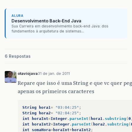
ALURA
Desenvolvimento Back-End Java
Sua Carreira em desenvolvimento back-end Java: dos
fundamentos à arquitetura de sistemas...
6 Respostas
otaviojava
31 de jan. de 2011
Repare que isso é uma String e que vc quer pe
apenas os primeiros caracteres
String
hora1
=
"03:04:25"
;
String
hora2
=
"02:04:25"
;
int
horaInt
=
Integer
.
parseInt
(
hora1
.
substring
(
0
int
horaInt2
=
Integer
.
parseInt
(
hora2
.
substring
(
int
somaHora
=
horaInt
+
horaInt2
;