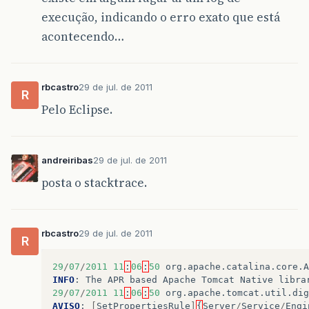
execução, indicando o erro exato que está
acontecendo…
rbcastro
29 de jul. de 2011
R
Pelo Eclipse.
andreiribas
29 de jul. de 2011
posta o stacktrace.
rbcastro
29 de jul. de 2011
R
29
/
07
/
2011
11
:
06
:
50
org
.
apache
.
catalina
.
core
.
A
INFO
:
The
APR
based
Apache
Tomcat
Native
libra
29
/
07
/
2011
11
:
06
:
50
org
.
apache
.
tomcat
.
util
.
dig
AVISO
:
[
SetPropertiesRule
]
{
Server
/
Service
/
Engi