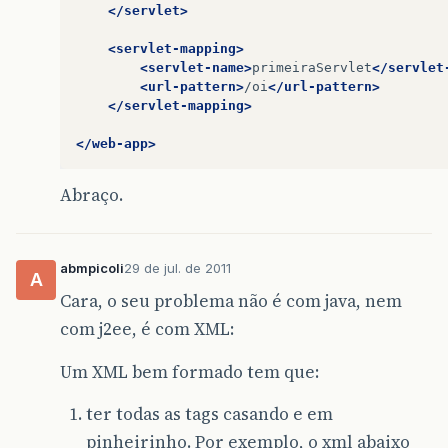
</servlet>
<servlet-mapping>
<servlet-name>
primeiraServlet
</servlet
<url-pattern>
/oi
</url-pattern>
</servlet-mapping>
</web-app>
Abraço.
abmpicoli
29 de jul. de 2011
A
Cara, o seu problema não é com java, nem
com j2ee, é com XML:
Um XML bem formado tem que:
ter todas as tags casando e em
pinheirinho. Por exemplo, o xml abaixo