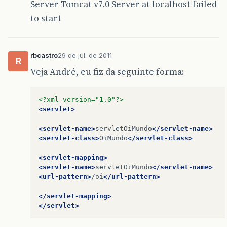
Server Tomcat v7.0 Server at localhost failed
to start
rbcastro
29 de jul. de 2011
R
Veja André, eu fiz da seguinte forma:
<?xml version="1.0"?>
<servlet>
<servlet-name>
servletOiMundo
</servlet-name>
<servlet-class>
OiMundo
</servlet-class>
<servlet-mapping>
<servlet-name>
servletOiMundo
</servlet-name>
<url-pattern>
/oi
</url-pattern>
</servlet-mapping>
</servlet>