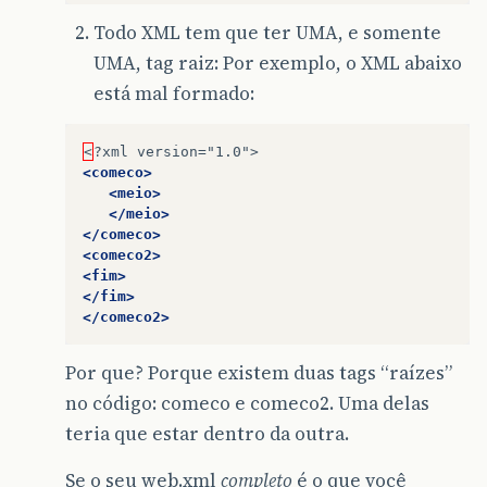
Todo XML tem que ter UMA, e somente
UMA, tag raiz: Por exemplo, o XML abaixo
está mal formado:
<
?xml
<comeco>
<meio>
</meio>
</comeco>
<comeco2>
<fim>
</fim>
</comeco2>
Por que? Porque existem duas tags “raízes”
no código: comeco e comeco2. Uma delas
teria que estar dentro da outra.
Se o seu web.xml
completo
é o que você