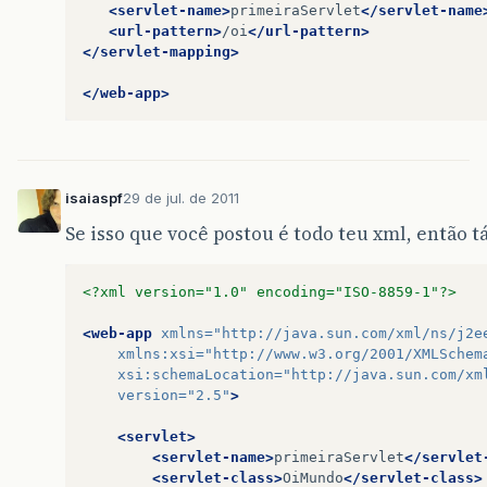
<servlet-name>
primeiraServlet
</servlet-name
<url-pattern>
/oi
</url-pattern>
</servlet-mapping>
</web-app>
isaiaspf
29 de jul. de 2011
Se isso que você postou é todo teu xml, então tá
<?xml version="1.0" encoding="ISO-8859-1"?>
<web-app
xmlns=
"http://java.sun.com/xml/ns/j2e
xmlns:xsi=
"http://www.w3.org/2001/XMLSchem
xsi:schemaLocation=
"http://java.sun.com/xm
version=
"2.5"
>
<servlet>
<servlet-name>
primeiraServlet
</servlet
<servlet-class>
OiMundo
</servlet-class>