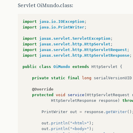
Servlet OiMundo.class:
import
java.io.IOException
;
import
java.io.PrintWriter
;
import
javax.servlet.ServletException
;
import
javax.servlet.http.HttpServlet
;
import
javax.servlet.http.HttpServletRequest
;
import
javax.servlet.http.HttpServletResponse
;
public
class
OiMundo
extends
HttpServlet
{
private
static
final
long
serialVersionUID
@Override
protected
void
service
(
HttpServletRequest
HttpServletResponse
response
)
thro
PrintWriter
out
=
response
.
getWriter
()
out
.
println
(
"<html>"
);
out
.
println
(
"<body>"
);