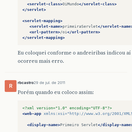
<servlet-class>
OiMundo
</servlet-class>
</servlet>
<servlet-mapping>
<servlet-name>
primeiraServlet
</servlet-name
<url-pattern>
/oi
</url-pattern>
</servlet-mapping>
Eu coloquei conforme o andreiribas indicou aí
ocorreu mais erro.
rbcastro
29 de jul. de 2011
R
Porém quando eu coloco assim:
<?xml version="1.0" encoding="UTF-8"?>
<web-app
xmlns:xsi=
"http://www.w3.org/2001/XML
<display-name>
Primeiro
Servlet
</display-name