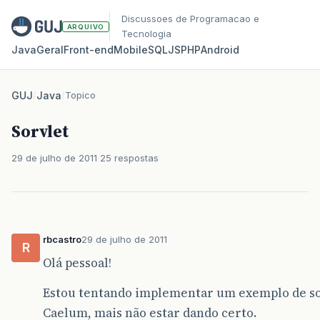
Discussoes de Programacao e
ARQUIVO
Tecnologia
Java
Geral
Front‑end
Mobile
SQL
JS
PHP
Android
GUJ
/
Java
/
Topico
Sorvlet
29 de julho de 2011
25 respostas
rbcastro
29 de julho de 2011
R
Olá pessoal!
Estou tentando implementar um exemplo de sor
Caelum, mais não estar dando certo.