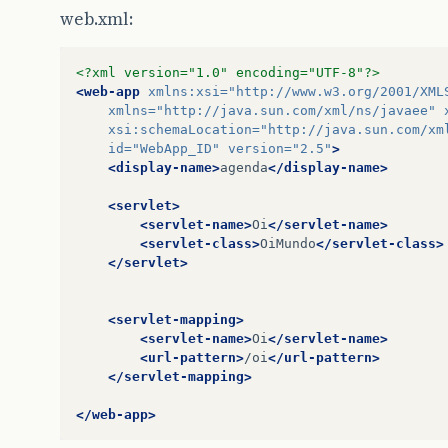
web.xml:
<?xml version="1.0" encoding="UTF-8"?>
<web-app
xmlns:xsi=
"http://www.w3.org/2001/XML
xmlns=
"http://java.sun.com/xml/ns/javaee"
xsi:schemaLocation=
"http://java.sun.com/xm
id=
"WebApp_ID"
version=
"2.5"
>
<display-name>
agenda
</display-name>
<servlet>
<servlet-name>
Oi
</servlet-name>
<servlet-class>
OiMundo
</servlet-class>
</servlet>
<servlet-mapping>
<servlet-name>
Oi
</servlet-name>
<url-pattern>
/oi
</url-pattern>
</servlet-mapping>
</web-app>