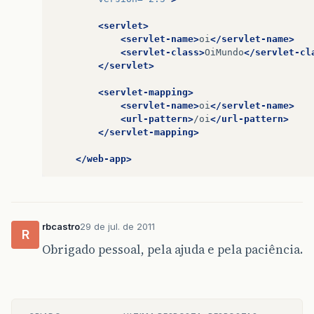
<servlet>
<servlet-name>
oi
</servlet-name>
<servlet-class>
OiMundo
</servlet-cl
</servlet>
<servlet-mapping>
<servlet-name>
oi
</servlet-name>
<url-pattern>
/oi
</url-pattern>
</servlet-mapping>
</web-app>
rbcastro
29 de jul. de 2011
R
Obrigado pessoal, pela ajuda e pela paciência.