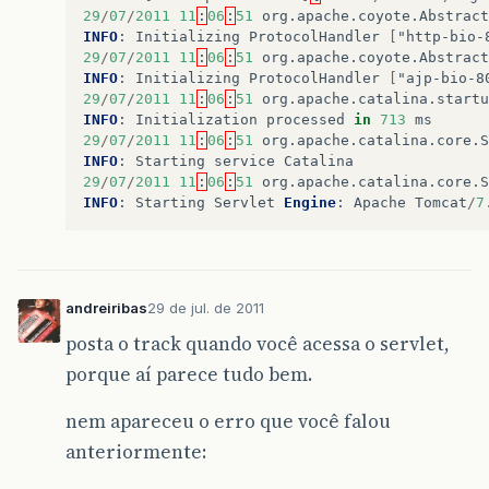
29
/
07
/
2011
11
:
06
:
51
org
.
apache
.
coyote
.
Abstract
INFO
:
Initializing
ProtocolHandler
[
"http-bio-
29
/
07
/
2011
11
:
06
:
51
org
.
apache
.
coyote
.
Abstract
INFO
:
Initializing
ProtocolHandler
[
"ajp-bio-8
29
/
07
/
2011
11
:
06
:
51
org
.
apache
.
catalina
.
startu
INFO
:
Initialization
processed
in
713
ms
29
/
07
/
2011
11
:
06
:
51
org
.
apache
.
catalina
.
core
.
S
INFO
:
Starting
service
Catalina
29
/
07
/
2011
11
:
06
:
51
org
.
apache
.
catalina
.
core
.
S
INFO
:
Starting
Servlet
Engine
:
Apache
Tomcat
/
7
andreiribas
29 de jul. de 2011
posta o track quando você acessa o servlet,
porque aí parece tudo bem.
nem apareceu o erro que você falou
anteriormente: