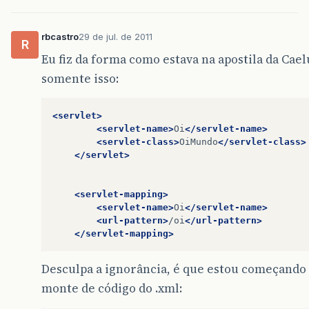
rbcastro
29 de jul. de 2011
R
Eu fiz da forma como estava na apostila da Cae
somente isso:
<servlet>
<servlet-name>
Oi
</servlet-name>
<servlet-class>
OiMundo
</servlet-class>
</servlet>
<servlet-mapping>
<servlet-name>
Oi
</servlet-name>
<url-pattern>
/oi
</url-pattern>
</servlet-mapping>
Desculpa a ignorância, é que estou começando
monte de código do .xml: