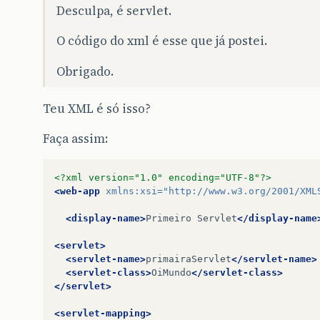
Desculpa, é servlet.
O código do xml é esse que já postei.
Obrigado.
Teu XML é só isso?
Faça assim:
<?xml version="1.0" encoding="UTF-8"?>
<web-app
xmlns:xsi=
"http://www.w3.org/2001/XML
<display-name>
Primeiro
Servlet
</display-name
<servlet>
<servlet-name>
primairaServlet
</servlet-name>
<servlet-class>
OiMundo
</servlet-class>
</servlet>
<servlet-mapping>