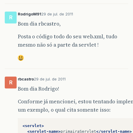
RodrigoM91
29 de jul. de 2011
R
Bom dia rbcastro,
Posta o código todo do seu web.xml, tudo
mesmo não só a parte da servlet !
rbcastro
29 de jul. de 2011
R
Bom dia Rodrigo!
Conforme já mencionei, estou tentando imple
um exemplo, o qual cita somente isso:
<servlet>
<servlet-name>
primairaServlet
</servlet-name>