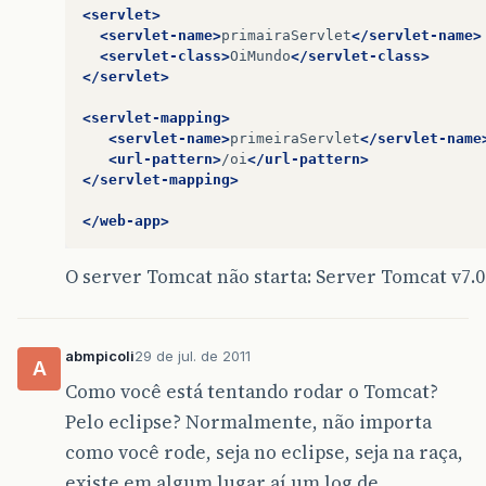
<servlet>
<servlet-name>
primairaServlet
</servlet-name>
<servlet-class>
OiMundo
</servlet-class>
</servlet>
<servlet-mapping>
<servlet-name>
primeiraServlet
</servlet-name
<url-pattern>
/oi
</url-pattern>
</servlet-mapping>
</web-app>
O server Tomcat não starta: Server Tomcat v7.0 
abmpicoli
29 de jul. de 2011
A
Como você está tentando rodar o Tomcat?
Pelo eclipse? Normalmente, não importa
como você rode, seja no eclipse, seja na raça,
existe em algum lugar aí um log de