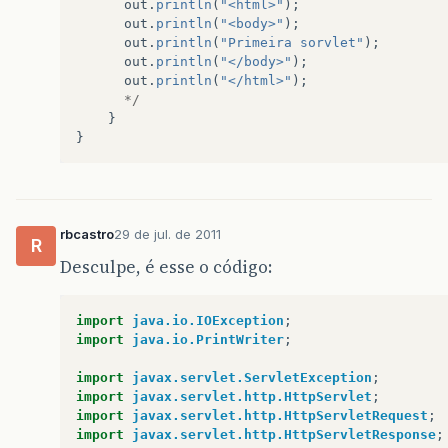
out
.
println
(
"<html>"
);
out
.
println
(
"<body>"
);
out
.
println
(
"Primeira sorvlet"
);
out
.
println
(
"</body>"
);
out
.
println
(
"</html>"
);
*/
}
}
rbcastro
29 de jul. de 2011
R
Desculpe, é esse o código:
import
java.io.IOException
;
import
java.io.PrintWriter
;
import
javax.servlet.ServletException
;
import
javax.servlet.http.HttpServlet
;
import
javax.servlet.http.HttpServletRequest
;
import
javax.servlet.http.HttpServletResponse
;