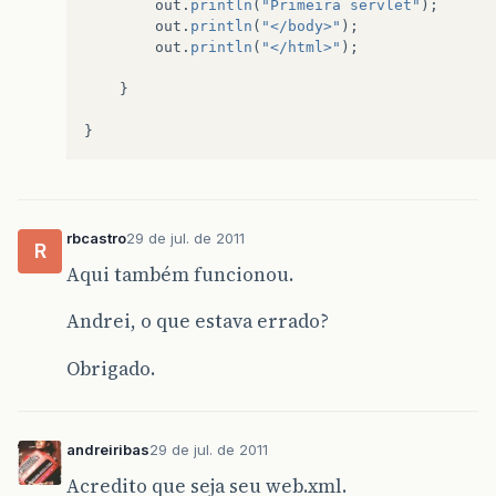
out
.
println
(
"Primeira servlet"
);
out
.
println
(
"</body>"
);
out
.
println
(
"</html>"
);
}
}
rbcastro
29 de jul. de 2011
R
Aqui também funcionou.
Andrei, o que estava errado?
Obrigado.
andreiribas
29 de jul. de 2011
Acredito que seja seu web.xml.