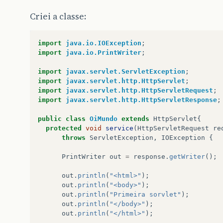
Criei a classe:
import
java.io.IOException
;
import
java.io.PrintWriter
;
import
javax.servlet.ServletException
;
import
javax.servlet.http.HttpServlet
;
import
javax.servlet.http.HttpServletRequest
;
import
javax.servlet.http.HttpServletResponse
;
public
class
OiMundo
extends
HttpServlet
{
protected
void
service
(
HttpServletRequest
re
throws
ServletException
,
IOException
{
PrintWriter
out
=
response
.
getWriter
();
out
.
println
(
"<html>"
);
out
.
println
(
"<body>"
);
out
.
println
(
"Primeira sorvlet"
);
out
.
println
(
"</body>"
);
out
.
println
(
"</html>"
);