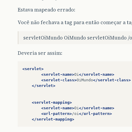
Estava mapeado errado:
Você não fechava a tag
para então começar a t
servletOiMundo
OiMundo
servletOiMundo
/o
Deveria ser assim:
<servlet>
<servlet-name>
Oi
</servlet-name>
<servlet-class>
OiMundo
</servlet-class>
</servlet>
<servlet-mapping>
<servlet-name>
Oi
</servlet-name>
<url-pattern>
/oi
</url-pattern>
</servlet-mapping>