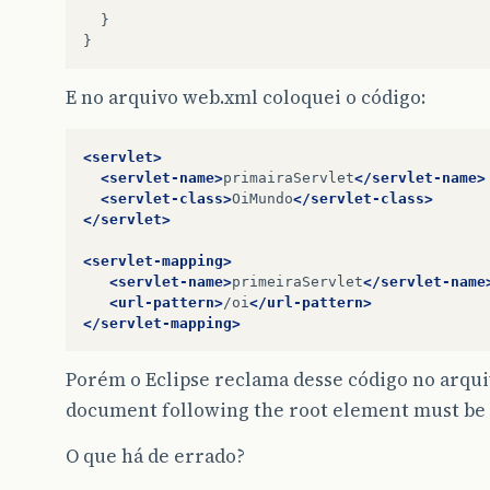
}
}
E no arquivo web.xml coloquei o código:
<servlet>
<servlet-name>
primairaServlet
</servlet-name>
<servlet-class>
OiMundo
</servlet-class>
</servlet>
<servlet-mapping>
<servlet-name>
primeiraServlet
</servlet-name
<url-pattern>
/oi
</url-pattern>
</servlet-mapping>
Porém o Eclipse reclama desse código no arqui
document following the root element must be
O que há de errado?