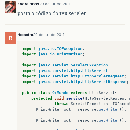
andreiribas
29 de jul. de 2011
posta o código do teu servlet
rbcastro
29 de jul. de 2011
R
import
java.io.IOException
;
import
java.io.PrintWriter
;
import
javax.servlet.ServletException
;
import
javax.servlet.http.HttpServlet
;
import
javax.servlet.http.HttpServletRequest
;
import
javax.servlet.http.HttpServletResponse
;
public
class
OiMundo
extends
HttpServlet
{
protected
void
service
(
HttpServletRequest
throws
ServletException
,
IOExcep
PrintWriter
out
=
response
.
getWriter
();
PrintWriter
out
=
response
.
getWriter
();