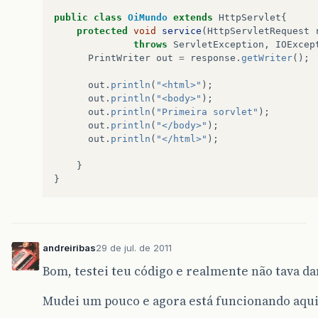
public
class
OiMundo
extends
HttpServlet
{
protected
void
service
(
HttpServletRequest
throws
ServletException
,
IOExcep
PrintWriter
out
=
response
.
getWriter
();
out
.
println
(
"<html>"
);
out
.
println
(
"<body>"
);
out
.
println
(
"Primeira sorvlet"
);
out
.
println
(
"</body>"
);
out
.
println
(
"</html>"
);
}
}
andreiribas
29 de jul. de 2011
Bom, testei teu código e realmente não tava da
Mudei um pouco e agora está funcionando aqui