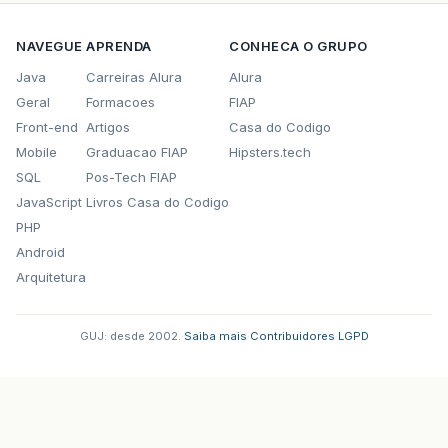
NAVEGUE
APRENDA
CONHECA O GRUPO
Java
Carreiras Alura
Alura
Geral
Formacoes
FIAP
Front-end
Artigos
Casa do Codigo
Mobile
Graduacao FIAP
Hipsters.tech
SQL
Pos-Tech FIAP
JavaScript
Livros Casa do Codigo
PHP
Android
Arquitetura
GUJ: desde 2002.
·
Saiba mais
·
Contribuidores
·
LGPD