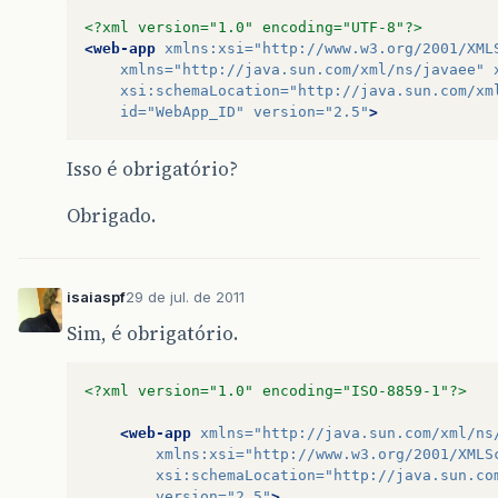
<?xml version="1.0" encoding="UTF-8"?>
<web-app
xmlns:xsi=
"http://www.w3.org/2001/XML
xmlns=
"http://java.sun.com/xml/ns/javaee"
xsi:schemaLocation=
"http://java.sun.com/xm
id=
"WebApp_ID"
version=
"2.5"
>
Isso é obrigatório?
Obrigado.
isaiaspf
29 de jul. de 2011
Sim, é obrigatório.
<?xml version="1.0" encoding="ISO-8859-1"?>
<web-app
xmlns=
"http://java.sun.com/xml/ns
xmlns:xsi=
"http://www.w3.org/2001/XMLS
xsi:schemaLocation=
"http://java.sun.co
version=
"2.5"
>