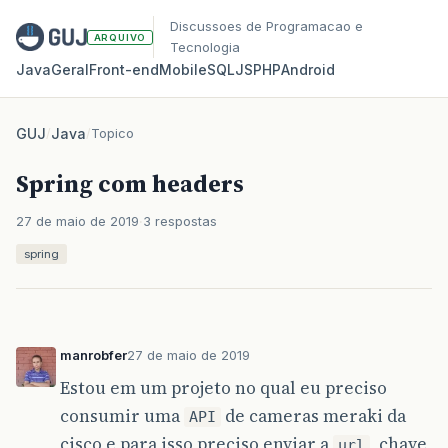
Discussoes de Programacao e
ARQUIVO
Tecnologia
Java
Geral
Front‑end
Mobile
SQL
JS
PHP
Android
GUJ
/
Java
/
Topico
Spring com headers
27 de maio de 2019
3 respostas
spring
manrobfer
27 de maio de 2019
Estou em um projeto no qual eu preciso
consumir uma
de cameras meraki da
API
cisco e para isso preciso enviar a
, chave
url