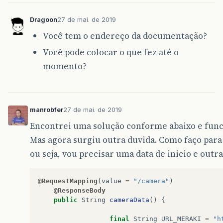
Dragoon
27 de mai. de 2019
Você tem o endereço da documentação?
Você pode colocar o que fez até o
momento?
manrobfer
27 de mai. de 2019
Encontrei uma solução conforme abaixo e fun
Mas agora surgiu outra duvida. Como faço para
ou seja, vou precisar uma data de inicio e out
@RequestMapping
(
value
=
"/camera"
)
@ResponseBody
public
String
cameraData
()
{
final
String
URL_MERAKI
=
"h