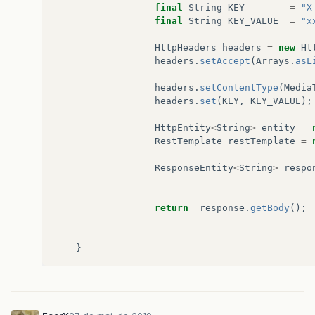
final
String
KEY
=
"X
final
String
KEY_VALUE
=
"x
HttpHeaders
headers
=
new
Ht
headers
.
setAccept
(
Arrays
.
asL
headers
.
setContentType
(
Media
headers
.
set
(
KEY
,
KEY_VALUE
);
HttpEntity
<
String
>
entity
=
RestTemplate
restTemplate
=
ResponseEntity
<
String
>
respo
return
response
.
getBody
();
}