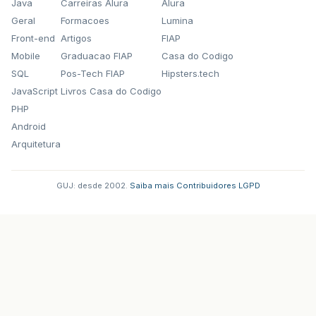
Java
Carreiras Alura
Alura
Geral
Formacoes
Lumina
Front-end
Artigos
FIAP
Mobile
Graduacao FIAP
Casa do Codigo
SQL
Pos-Tech FIAP
Hipsters.tech
JavaScript
Livros Casa do Codigo
PHP
Android
Arquitetura
GUJ: desde 2002.
·
Saiba mais
·
Contribuidores
·
LGPD