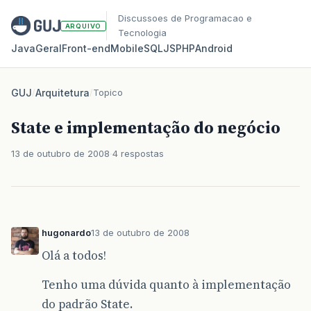
Discussoes de Programacao e
ARQUIVO
Tecnologia
Java
Geral
Front‑end
Mobile
SQL
JS
PHP
Android
GUJ
/
Arquitetura
/
Topico
State e implementação do negócio
13 de outubro de 2008
4 respostas
hugonardo
13 de outubro de 2008
Olá a todos!
Tenho uma dúvida quanto à implementação
do padrão State.