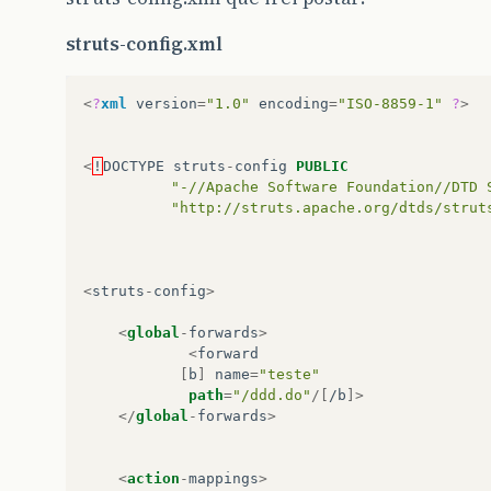
struts-config.xml
<
?
xml
version
=
"1.0"
encoding
=
"ISO-8859-1"
?
>
<
!
DOCTYPE
struts
-
config
PUBLIC
"-//Apache Software Foundation//DTD 
"http://struts.apache.org/dtds/strut
<
struts
-
config
>
<
global
-
forwards
>
<
forward
[
b
]
name
=
"teste"
path
=
"/ddd.do"
/[
/b
]>
</
global
-
forwards
>
<
action
-
mappings
>