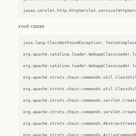
javax
.
servlet
.
http
.
HttpServlet
.
service
(
HttpSer
root cause
java
.
lang
.
ClassNotFoundException
:
TesteSimples
org
.
apache
.
catalina
.
loader
.
WebappClassLoader
.
l
org
.
apache
.
catalina
.
loader
.
WebappClassLoader
.
l
org
.
apache
.
struts
.
chain
.
commands
.
util
.
ClassUti
org
.
apache
.
struts
.
chain
.
commands
.
util
.
ClassUti
org
.
apache
.
struts
.
chain
.
commands
.
servlet
.
Creat
org
.
apache
.
struts
.
chain
.
commands
.
servlet
.
Creat
org
.
apache
.
struts
.
chain
.
commands
.
AbstractCreat
org
.
apache
.
struts
.
chain
.
commands
.
ActionCommand