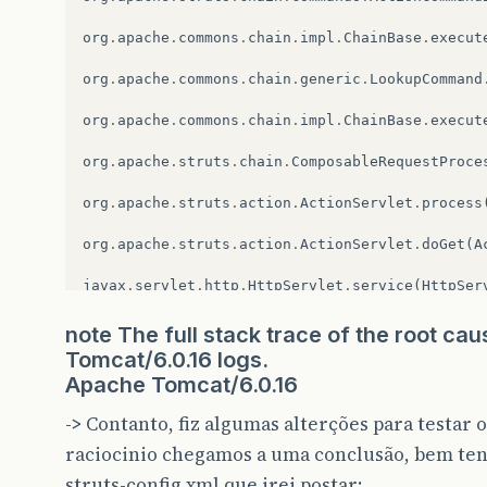
org
.
apache
.
commons
.
chain
.
impl
.
ChainBase
.
execut
org
.
apache
.
commons
.
chain
.
generic
.
LookupCommand
org
.
apache
.
commons
.
chain
.
impl
.
ChainBase
.
execut
org
.
apache
.
struts
.
chain
.
ComposableRequestProce
org
.
apache
.
struts
.
action
.
ActionServlet
.
process
org
.
apache
.
struts
.
action
.
ActionServlet
.
doGet
(
A
javax
.
servlet
.
http
.
HttpServlet
.
service
(
HttpSer
javax
.
servlet
.
http
.
HttpServlet
.
service
(
HttpSer
note The full stack trace of the root cau
Tomcat/6.0.16 logs.
Apache Tomcat/6.0.16
->
Contanto, fiz algumas alterções para testar
raciocinio chegamos a uma conclusão, bem ten
struts-config.xml que irei postar: