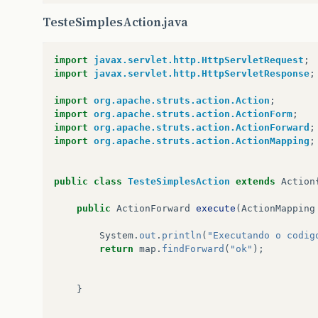
TesteSimplesAction.java
import
javax.servlet.http.HttpServletRequest
;
import
javax.servlet.http.HttpServletResponse
;
import
org.apache.struts.action.Action
;
import
org.apache.struts.action.ActionForm
;
import
org.apache.struts.action.ActionForward
;
import
org.apache.struts.action.ActionMapping
;
public
class
TesteSimplesAction
extends
Action
public
ActionForward
execute
(
ActionMapping
System
.
out
.
println
(
"Executando o codig
return
map
.
findForward
(
"ok"
);
}