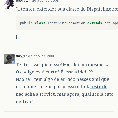
lcegatti
7 de ago. de 2008
Ja tentou extender sua classe de DispatchActio
public
class
TesteSimplesAction
extends
org
.
ap
[]'s
fmy_1
7 de ago. de 2008
Tentei isso que disse! Mas deu na mesma …
O codigo está certo? É essa a ideia??
Nao sei, tem algo de errado nesses xml que
no momento em que acesso o link
teste.do
nao acha a servlet, mas agora, qual seria este
motivo???