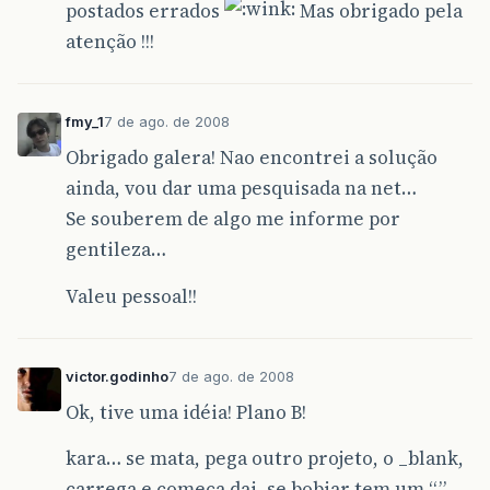
postados errados
Mas obrigado pela
atenção !!!
fmy_1
7 de ago. de 2008
Obrigado galera! Nao encontrei a solução
ainda, vou dar uma pesquisada na net…
Se souberem de algo me informe por
gentileza…
Valeu pessoal!!
victor.godinho
7 de ago. de 2008
Ok, tive uma idéia! Plano B!
kara… se mata, pega outro projeto, o _blank,
carrega e começa dai, se bobiar tem um “.”