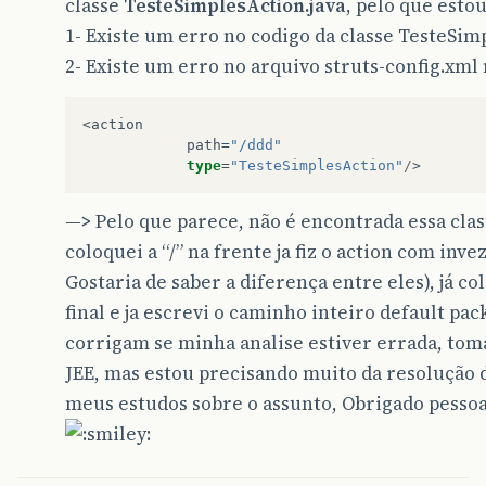
classe
TesteSimplesAction.java
, pelo que esto
1- Existe um erro no codigo da classe TesteSim
2- Existe um erro no arquivo struts-config.xm
<
action
path
=
"/ddd"
type
=
"TesteSimplesAction"
/
>
—>
Pelo que parece, não é encontrada essa class
coloquei a “/” na frente ja fiz o action com inve
Gostaria de saber a diferença entre eles), já co
final e ja escrevi o caminho inteiro default p
corrigam se minha analise estiver errada, tom
JEE, mas estou precisando muito da resolução
meus estudos sobre o assunto, Obrigado pessoal