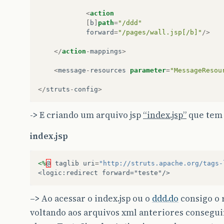
<
action
[
b
]
path
=
"/ddd"
forward
=
"/pages/wall.jsp[/b]"
/>
</
action
-
mappings
>
<
message
-
resources
parameter
=
"MessageResou
</
struts
-
config
>
->
E criando um arquivo jsp
“index.jsp”
que tem 
index.jsp
<%
@
taglib
uri
=
"http://struts.apache.org/tags-
<logic:redirect forward="teste"/>
–>
Ao acessar o index.jsp ou o
ddd.do
consigo o 
voltando aos arquivos xml anteriores consegu