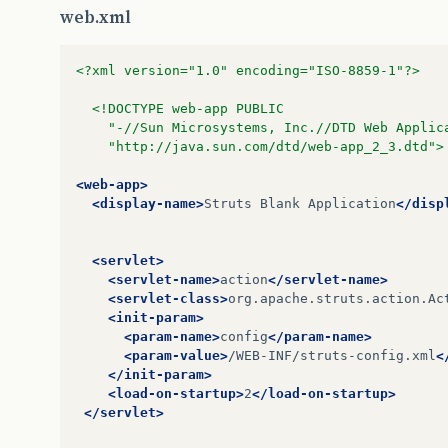
web.xml
<?xml version="1.0" encoding="ISO-8859-1"?>
<!DOCTYPE web-app PUBLIC
	"-//Sun Microsystems, Inc.//DTD Web Applic
	"http://java.sun.com/dtd/web-app_2_3.dtd">
<web-app>
<display-name>
Struts
Blank
Application
</disp
<servlet>
<servlet-name>
action
</servlet-name>
<servlet-class>
org.apache.struts.action.Ac
<init-param>
<param-name>
config
</param-name>
<param-value>
/WEB-INF/struts-config.xml
<
</init-param>
<load-on-startup>
2
</load-on-startup>
</servlet>