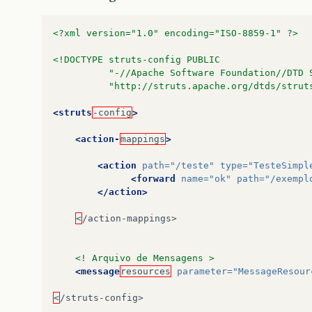
<?xml version="1.0" encoding="ISO-8859-1" ?>
<!DOCTYPE struts-config PUBLIC
          "-//Apache Software Foundation//DTD 
          "http://struts.apache.org/dtds/strut
<struts
­-config
>
<action-
­mappings
>
<action
path=
"/teste"
type=
"TesteSimpl
<forward
name=
"ok"
path=
"/exempl
</action>
<
/action-­mappings>

<!­­ Arquivo de Mensagens ­­>
<message
­resources
parameter=
"MessageResour
<