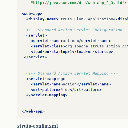
	"http://java.sun.com/dtd/web-app_2_3.dtd">
<web-app>
<display-name>
Struts
Blank
Application
</disp
<!-- Standard Action Servlet Configuration -
<servlet>
<servlet-name>
action
</servlet-name>
<servlet-class>
org.apache.struts.action.Ac
<load-on-startup>
1
</load-on-startup>
</servlet>
<!-- Standard Action Servlet Mapping -->
<servlet-mapping>
<servlet-name>
action
</servlet-name>
<url-pattern>
*.do
</url-pattern>
</servlet-mapping>
</web-app>
struts-config.xml