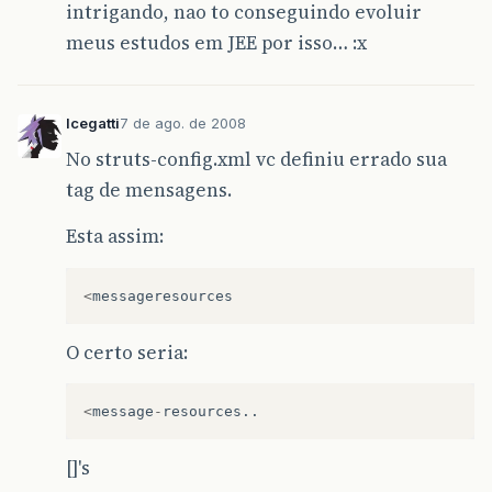
intrigando, nao to conseguindo evoluir
meus estudos em JEE por isso… :x
lcegatti
7 de ago. de 2008
No struts-config.xml vc definiu errado sua
tag de mensagens.
Esta assim:
<
messageresources
O certo seria:
<
message
-
resources
..
[]'s