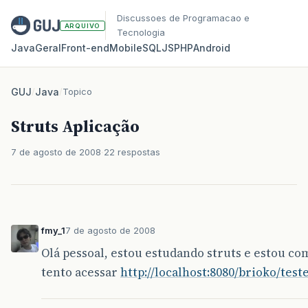
Discussoes de Programacao e
ARQUIVO
Tecnologia
Java
Geral
Front‑end
Mobile
SQL
JS
PHP
Android
GUJ
/
Java
/
Topico
Struts Aplicação
7 de agosto de 2008
22 respostas
fmy_1
7 de agosto de 2008
Olá pessoal, estou estudando struts e estou c
tento acessar
http://localhost:8080/brioko/test