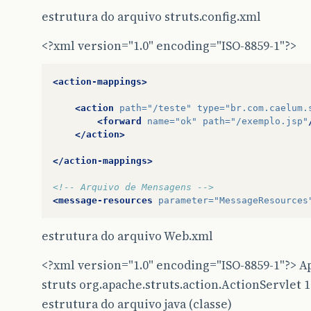
estrutura do arquivo struts.config.xml
<?xml version="1.0" encoding="ISO-8859-1"?>
<action-mappings>
<action
path=
"/teste"
type=
"br.com.caelum.
<forward
name=
"ok"
path=
"/exemplo.jsp"
</action>
</action-mappings>
<!-- Arquivo de Mensagens -->
<message-resources
parameter=
"MessageResources
estrutura do arquivo Web.xml
<?xml version="1.0" encoding="ISO-8859-1"?> A
struts org.apache.struts.action.ActionServlet 1 
estrutura do arquivo java (classe)