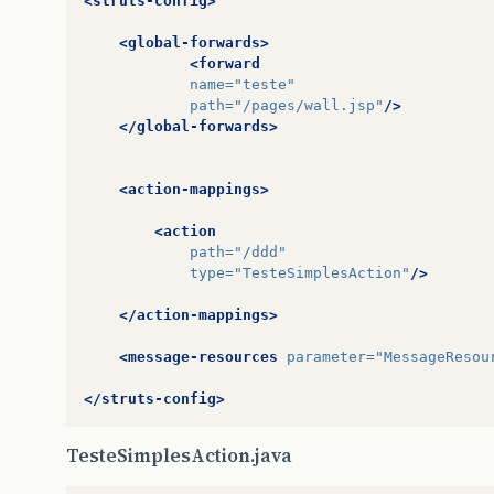
<struts-config>
<global-forwards>
<forward
name=
"teste"
path=
"/pages/wall.jsp"
/>
</global-forwards>
<action-mappings>
<action
path=
"/ddd"
type=
"TesteSimplesAction"
/>
</action-mappings>
<message-resources
parameter=
"MessageResou
</struts-config>
TesteSimplesAction.java