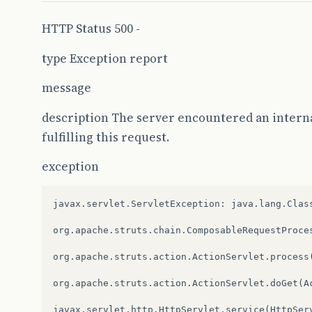
HTTP Status 500 -
type Exception report
message
description The server encountered an interna
fulfilling this request.
exception
javax
.
servlet
.
ServletException
:
java
.
lang
.
Clas
org
.
apache
.
struts
.
chain
.
ComposableRequestProce
org
.
apache
.
struts
.
action
.
ActionServlet
.
process
org
.
apache
.
struts
.
action
.
ActionServlet
.
doGet
(
A
javax
.
servlet
.
http
.
HttpServlet
.
service
(
HttpSer