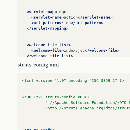
<servlet-mapping>
<servlet-name>
action
</servlet-name>
<url-pattern>
*.do
</url-pattern>
</servlet-mapping>
<welcome-file-list>
<welcome-file>
index.jsp
</welcome-file>
</welcome-file-list>
struts-config.xml
</web-app>
<?xml version="1.0" encoding="ISO-8859-1" ?>
<!DOCTYPE struts-config PUBLIC
          "-//Apache Software Foundation//DTD 
          "http://struts.apache.org/dtds/strut