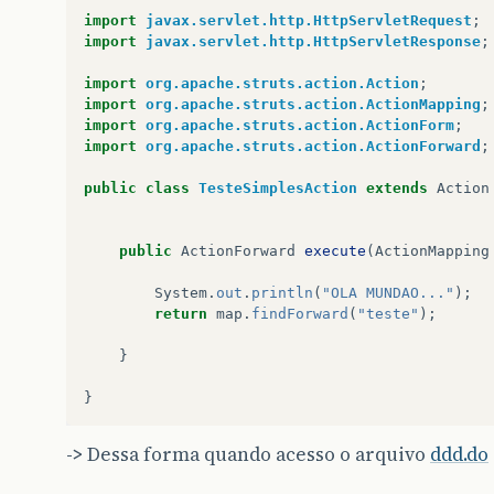
import
javax.servlet.http.HttpServletRequest
;
import
javax.servlet.http.HttpServletResponse
;
import
org.apache.struts.action.Action
;
import
org.apache.struts.action.ActionMapping
;
import
org.apache.struts.action.ActionForm
;
import
org.apache.struts.action.ActionForward
;
public
class
TesteSimplesAction
extends
Action
public
ActionForward
execute
(
ActionMapping
System
.
out
.
println
(
"OLA MUNDAO..."
);
return
map
.
findForward
(
"teste"
);
}
}
->
Dessa forma quando acesso o arquivo
ddd.do