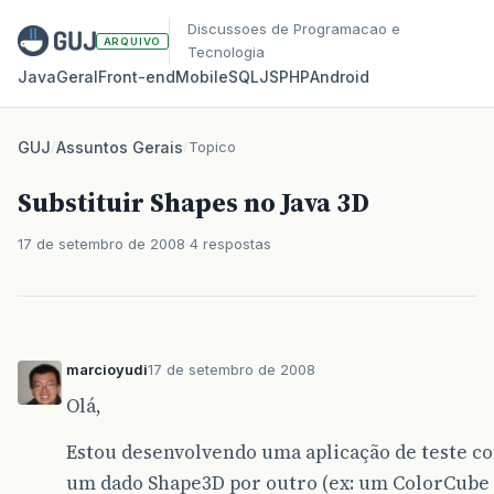
Discussoes de Programacao e
ARQUIVO
Tecnologia
Java
Geral
Front‑end
Mobile
SQL
JS
PHP
Android
GUJ
/
Assuntos Gerais
/
Topico
Substituir Shapes no Java 3D
17 de setembro de 2008
4 respostas
marcioyudi
17 de setembro de 2008
Olá,
Estou desenvolvendo uma aplicação de teste co
um dado Shape3D por outro (ex: um ColorCube 