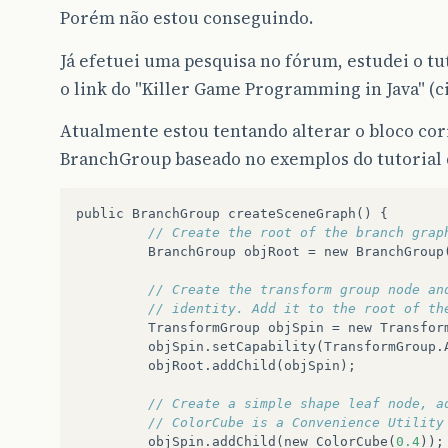
Porém não estou conseguindo.
Já efetuei uma pesquisa no fórum, estudei o tu
o link do "Killer Game Programming in Java" (ci
Atualmente estou tentando alterar o bloco c
BranchGroup baseado no exemplos do tutorial 
public
BranchGroup
createSceneGraph
()
{
// Create the root of the branch grap
BranchGroup
objRoot
=
new
BranchGroup
// Create the transform group node an
// identity. Add it to the root of th
TransformGroup
objSpin
=
new
Transfor
objSpin
.
setCapability
(
TransformGroup
.
objRoot
.
addChild
(
objSpin
);
// Create a simple shape leaf node, a
// ColorCube is a Convenience Utility
objSpin
.
addChild
(
new
ColorCube
(
0.4
));