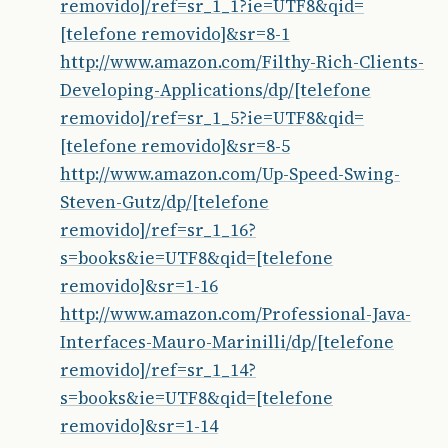
removido]/ref=sr_1_1?ie=UTF8&qid=
[telefone removido]&sr=8-1
http://www.amazon.com/Filthy-Rich-Clients-
Developing-Applications/dp/[telefone
removido]/ref=sr_1_5?ie=UTF8&qid=
[telefone removido]&sr=8-5
http://www.amazon.com/Up-Speed-Swing-
Steven-Gutz/dp/[telefone
removido]/ref=sr_1_16?
s=books&ie=UTF8&qid=[telefone
removido]&sr=1-16
http://www.amazon.com/Professional-Java-
Interfaces-Mauro-Marinilli/dp/[telefone
removido]/ref=sr_1_14?
s=books&ie=UTF8&qid=[telefone
removido]&sr=1-14