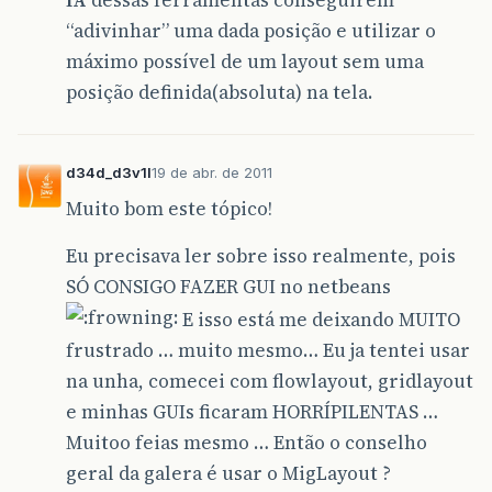
IA
dessas ferramentas conseguirem
“adivinhar” uma dada posição e utilizar o
máximo possível de um layout sem uma
posição definida(absoluta) na tela.
d34d_d3v1l
19 de abr. de 2011
Muito bom este tópico!
Eu precisava ler sobre isso realmente, pois
SÓ CONSIGO FAZER GUI no netbeans
E isso está me deixando MUITO
frustrado … muito mesmo… Eu ja tentei usar
na unha, comecei com flowlayout, gridlayout
e minhas GUIs ficaram HORRÍPILENTAS …
Muitoo feias mesmo … Então o conselho
geral da galera é usar o MigLayout ?