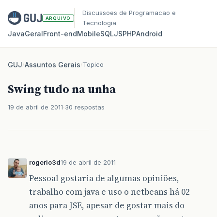
Discussoes de Programacao e
ARQUIVO
Tecnologia
Java
Geral
Front‑end
Mobile
SQL
JS
PHP
Android
GUJ
/
Assuntos Gerais
/
Topico
Swing tudo na unha
19 de abril de 2011
30 respostas
rogerio3d
19 de abril de 2011
Pessoal gostaria de algumas opiniões,
trabalho com java e uso o netbeans há 02
anos para JSE, apesar de gostar mais do