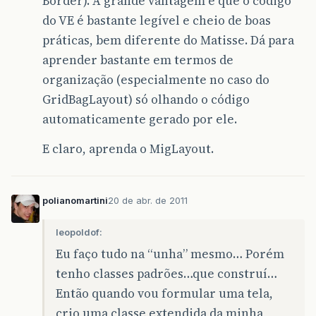
Border). A grande vantagem é que o código
do VE é bastante legível e cheio de boas
práticas, bem diferente do Matisse. Dá para
aprender bastante em termos de
organização (especialmente no caso do
GridBagLayout) só olhando o código
automaticamente gerado por ele.
E claro, aprenda o MigLayout.
polianomartini
20 de abr. de 2011
leopoldof:
Eu faço tudo na “unha” mesmo… Porém
tenho classes padrões…que construí…
Então quando vou formular uma tela,
crio uma classe extendida da minha