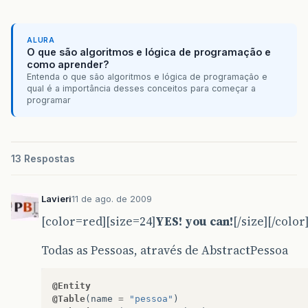
ALURA
O que são algoritmos e lógica de programação e
como aprender?
Entenda o que são algoritmos e lógica de programação e
qual é a importância desses conceitos para começar a
programar
13 Respostas
Lavieri
11 de ago. de 2009
[color=red][size=24]
YES! you can!
[/size][/color
Todas as Pessoas, através de AbstractPessoa
@Entity
@Table
(
name
=
"pessoa"
)