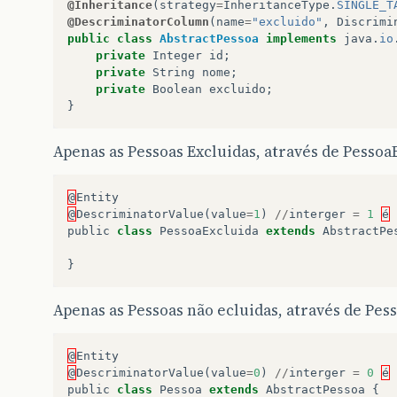
@Inheritance
(
strategy
=
InheritanceType
.
SINGLE_T
@DescriminatorColumn
(
name
=
"excluido"
,
Discrimi
public
class
AbstractPessoa
implements
java
.
io
private
Integer
id
;
private
String
nome
;
private
Boolean
excluido
;
}
Apenas as Pessoas Excluidas, através de Pessoa
@
Entity
@
DescriminatorValue
(
value
=
1
)
//
interger
=
1
é
public
class
PessoaExcluida
extends
AbstractPe
}
Apenas as Pessoas não ecluidas, através de Pesso
@
Entity
@
DescriminatorValue
(
value
=
0
)
//
interger
=
0
é
public
class
Pessoa
extends
AbstractPessoa
{