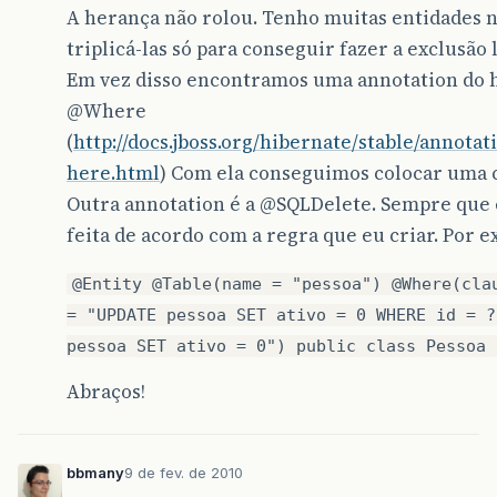
A herança não rolou. Tenho muitas entidades no
triplicá-las só para conseguir fazer a exclusão
Em vez disso encontramos uma annotation do hib
@Where
(
http://docs.jboss.org/hibernate/stable/annota
here.html
) Com ela conseguimos colocar uma cl
Outra annotation é a
@SQLDelete
. Sempre que
feita de acordo com a regra que eu criar. Por 
@Entity @Table(name = "pessoa") @Where(cla
= "UPDATE pessoa SET ativo = 0 WHERE id = ?
pessoa SET ativo = 0") public class Pessoa 
Abraços!
bbmany
9 de fev. de 2010