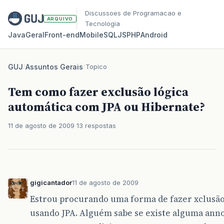
Discussoes de Programacao e
ARQUIVO
Tecnologia
Java
Geral
Front‑end
Mobile
SQL
JS
PHP
Android
GUJ
/
Assuntos Gerais
/
Topico
Tem como fazer exclusão lógica
automática com JPA ou Hibernate?
11 de agosto de 2009
13 respostas
gigicantador
11 de agosto de 2009
Estrou procurando uma forma de fazer xclusão
usando JPA. Alguém sabe se existe alguma ann