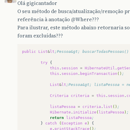
Olá gigicantador
O seu método de busca/atualização/remoção pr
referência à anotação
@Where
???
Para ilustrar, este método abaixo retornaria s
foram excluídas???
public
List
&
lt
;Pessoa&gt; buscarTodasPessoas()
try
this
.
session
=
HibernateUtil
.
getSe
this
.
session
.
beginTransaction
()
;
List
&
lt
;Pessoa&gt; listaPessoa = n
Criteria
criteria
=
this
.
session
.
c
listaPessoa
=
criteria
.
list
()
;
Hibernate
.
initialize
(
listaPessoa
)
;
return
listaPessoa
;
}
catch
(
Exception
e
)
e
.
printStackTrace
()
;