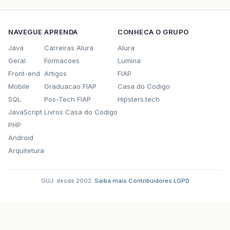
NAVEGUE
APRENDA
CONHECA O GRUPO
Java
Carreiras Alura
Alura
Geral
Formacoes
Lumina
Front-end
Artigos
FIAP
Mobile
Graduacao FIAP
Casa do Codigo
SQL
Pos-Tech FIAP
Hipsters.tech
JavaScript
Livros Casa do Codigo
PHP
Android
Arquitetura
GUJ: desde 2002.
·
Saiba mais
·
Contribuidores
·
LGPD