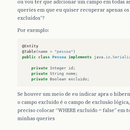
ou vou ter que adicionar um campo em todas a
queries em que eu quiser recuperar apenas os
excluídos”?
Por exemplo:
@Entity
@Table
(
name
=
"pessoa"
)
public
class
Pessoa
implements
java
.
io
.
Seriali
private
Integer
id
;
private
String
nome
;
private
Boolean
excluido
;
Se houver um meio de eu indicar apra o hiber
o campo excluido é o campo de exclusão lógica
preciso colocar “WHERE excluido = false” em t
minhas queries