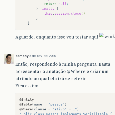
return
null
;
}
finally
this
.
session
.
close
()
;
Aguardo, enquanto isso vou testar aqui
bbmany
9 de fev. de 2010
Então, respondendo à minha pergunta:
Basta
acrescentar a anotação
@Where
e criar um
atributo ao qual ela irá se referir
Fica assim:
@Entity
@Table
(
name
=
"pessoa"
)
@Where
(
clause
=
"ativo"
=
1
")  
public class Pessoa implements Serializable { 