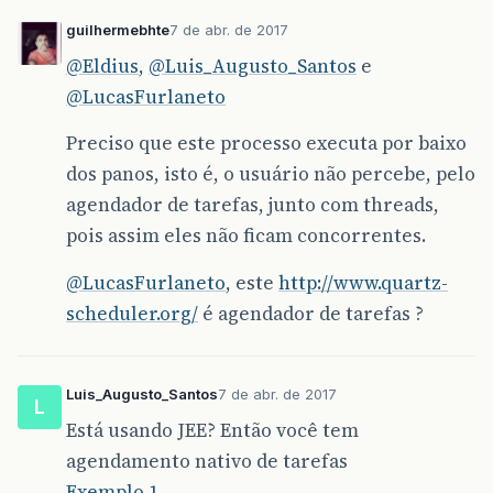
guilhermebhte
7 de abr. de 2017
@Eldius
,
@Luis_Augusto_Santos
e
@LucasFurlaneto
Preciso que este processo executa por baixo
dos panos, isto é, o usuário não percebe, pelo
agendador de tarefas, junto com threads,
pois assim eles não ficam concorrentes.
@LucasFurlaneto
, este
http://www.quartz-
scheduler.org/
é agendador de tarefas ?
Luis_Augusto_Santos
7 de abr. de 2017
L
Está usando JEE? Então você tem
agendamento nativo de tarefas
Exemplo 1