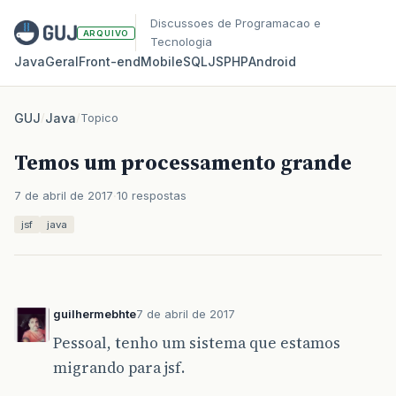
Discussoes de Programacao e
ARQUIVO
Tecnologia
Java
Geral
Front‑end
Mobile
SQL
JS
PHP
Android
GUJ
/
Java
/
Topico
Temos um processamento grande
7 de abril de 2017
10 respostas
jsf
java
guilhermebhte
7 de abril de 2017
Pessoal, tenho um sistema que estamos
migrando para jsf.