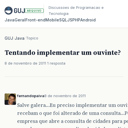
Discussoes de Programacao e
ARQUIVO
Tecnologia
Java
Geral
Front‑end
Mobile
SQL
JS
PHP
Android
GUJ
/
Java
/
Topico
Tentando implementar um ouvinte?
8 de novembro de 2011
1 resposta
fernandopaiva
8 de novembro de 2011
Salve galera…Eu preciso implementar um ouvin
recebam o que foi alterado de uma consulta…P
empresa que abre a consulta de cidades para pe