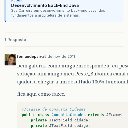
ALURA
//aqui eh onde tento adicionar um ouvinte e pe
Desenvolvimento Back-End Java
public
class
CadastroEmpresa
implements
Consul
Sua Carreira em desenvolvimento back-end Java: dos
fundamentos à arquitetura de sistemas...
public
void
consultarCidade
()
{
ConsultaCidade
consulta
=
new
Consu
consulta
.
addListener
(
this
);
consulta
.
setVisible
(
true
);
1 Resposta
}
public
void
cidadeSelecionada
(
Consulta
fernandopaiva
9 de nov. de 2011
// Este metodo sera invocado quando
txtNomeCidade
.
setText
(
"Cidade escol
bem galera…como ninguem respondeu, eu pesq
}
solução…um amigo meu Peste_Bubonica canal 
}
ajudou a chegar a um resultado 100% funcional
fica aqui como fazer.
//classe de consulta Cidades
public
class
ConsultaCidades
extends
JFrame
{
private
JTextField
cidade
;
private
JTextField
codigo
;