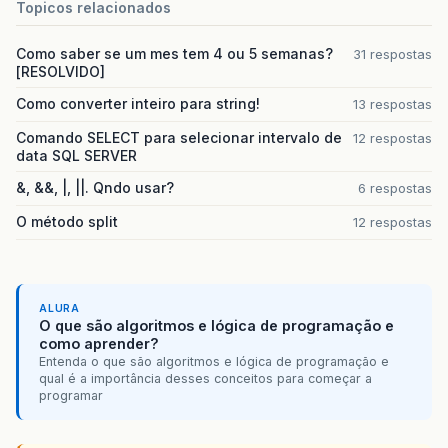
Topicos relacionados
public
void
removeListener
(
ConsultaCidadeL
listeners
.
remove
(
l
);
}
Como saber se um mes tem 4 ou 5 semanas?
31 respostas
[RESOLVIDO]
//avisa aos notificadores da mudanca
Como converter inteiro para string!
private
void
notifyListeners
(
final
Integer
13 respostas
ConsultaCidadeEvent
evt
=
new
ConsultaC
Comando SELECT para selecionar intervalo de
12 respostas
@Override
data SQL SERVER
public
Integer
getCodigoCidade
()
{
return
codigoCidade
;
&, &&, |, ||. Qndo usar?
6 respostas
}
};
O método split
12 respostas
for
(
ConsultaCidadeListener
l
:
listener
l
.
cidadeSelecionada
(
evt
);
}
}
ALURA
/**
O que são algoritmos e lógica de programação e
    * Pronto, aqui termina implementar os list
como aprender?
    */
Entenda o que são algoritmos e lógica de programação e
}
qual é a importância desses conceitos para começar a
programar