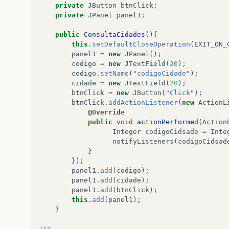
private
JButton
btnClick
;
private
JPanel
panel1
;
public
ConsultaCidades
(){
this
.
setDefaultCloseOperation
(
EXIT_ON_
panel1
=
new
JPanel
();
codigo
=
new
JTextField
(
20
);
codigo
.
setName
(
"codigoCidade"
);
cidade
=
new
JTextField
(
20
);
btnClick
=
new
JButton
(
"Click"
);
btnClick
.
addActionListener
(
new
ActionL
@Override
public
void
actionPerformed
(
Action
Integer
codigoCidsade
=
Inte
notifyListeners
(
codigoCidsad
}
});
panel1
.
add
(
codigo
);
panel1
.
add
(
cidade
);
panel1
.
add
(
btnClick
);
this
.
add
(
panel1
);
}
/**