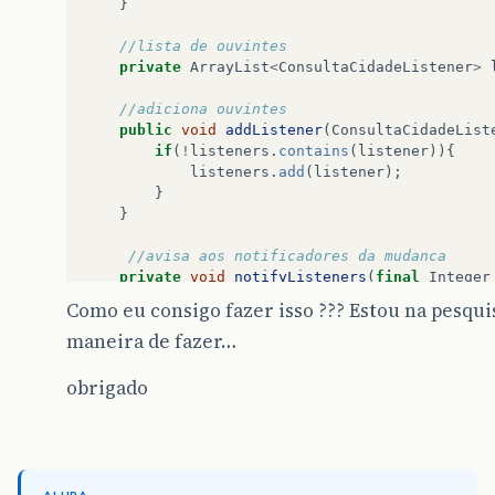
}
//lista de ouvintes
private
ArrayList
<
ConsultaCidadeListener
>
//adiciona ouvintes
public
void
addListener
(
ConsultaCidadeList
if
(
!
listeners
.
contains
(
listener
)){
listeners
.
add
(
listener
);
}
}
//avisa aos notificadores da mudanca
private
void
notifyListeners
(
final
Integer
ConsultaCidadeEvent
evt
=
new
ConsultaC
Como eu consigo fazer isso ??? Estou na pesq
public
Integer
getCodigoCidade
()
{
maneira de fazer…
return
Integer
.
parseInt
(
codCida
}
};
obrigado
}
}