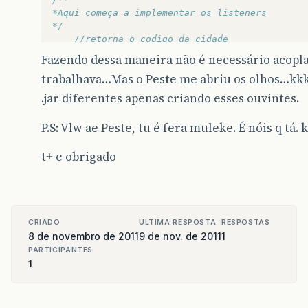
*Aqui começa a implementar os listeners
*/
//retorna o codigo da cidade
public
interface
ConsultaCidadeEvent
{
Fazendo dessa maneira não é necessário acopla
public
Integer
getCodigoCidade
();
trabalhava…Mas o Peste me abriu os olhos…kkkk
}
.jar diferentes apenas criando esses ouvintes.
//pega o codigo da cidade selecionada
public
interface
ConsultaCidadeListener
{
P.S: Vlw ae Peste, tu é fera muleke. É nóis q tá. kk
public
void
cidadeSelecionada
(
ConsultaC
}
//
t+ e obrigado
//lista de ouvintes
private
ArrayList
<
ConsultaCidadeListener
>
//adiciona ouvintes
public
void
addListener
(
ConsultaCidadeList
CRIADO
ULTIMA RESPOSTA
RESPOSTAS
if
(
!
listeners
.
contains
(
listener
)){
8 de novembro de 2011
9 de nov. de 2011
1
listeners
.
add
(
listener
);
PARTICIPANTES
}
1
}
//remove listener