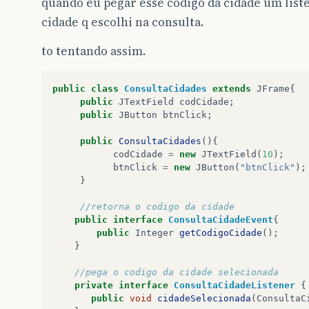
quando eu pegar esse codigo da cidade um list
cidade q escolhi na consulta.
to tentando assim.
public
class
ConsultaCidades
extends
JFrame
{
public
JTextField
codCidade
;
public
JButton
btnClick
;
public
ConsultaCidades
(){
codCidade
=
new
JTextField
(
10
);
btnClick
=
new
JButton
(
"btnClick"
);
}
//retorna o codigo da cidade
public
interface
ConsultaCidadeEvent
{
public
Integer
getCodigoCidade
();
}
//pega o codigo da cidade selecionada
private
interface
ConsultaCidadeListener
{
public
void
cidadeSelecionada
(
ConsultaC