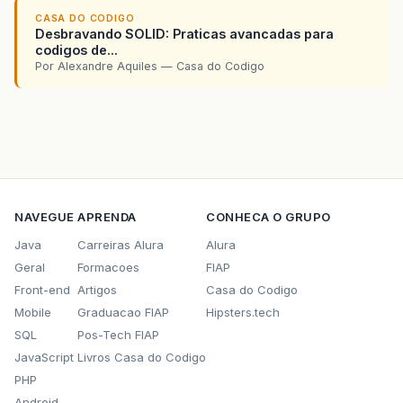
//aqui a classe empresa
CASA DO CODIGO
public
class
Empresa
extends
javax
.
swing
.
JFram
Desbravando SOLID: Praticas avancadas para
/** Creates new form Empresa */
codigos de...
public
Empresa
()
{
Por Alexandre Aquiles — Casa do Codigo
initComponents
();
}
private
void
jButton1ActionPerformed
(
java
.
ConsultaCidades
c
=
new
ConsultaCidade
c
.
setSize
(
new
Dimension
(
640
,
480
));
c
.
addListener
(
this
);
//adiciono o ouvi
c
.
setVisible
(
true
);
NAVEGUE
APRENDA
CONHECA O GRUPO
}
Java
Carreiras Alura
Alura
public
void
cidadeSelecionada
(
ConsultaCid
Geral
Formacoes
FIAP
System
.
out
.
println
(
evt
.
getCodigoCidade
}
Front-end
Artigos
Casa do Codigo
Mobile
Graduacao FIAP
Hipsters.tech
SQL
Pos-Tech FIAP
JavaScript
Livros Casa do Codigo
PHP
Android